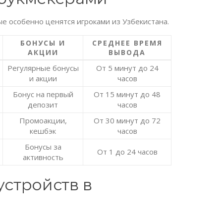
е особенно ценятся игроками из Узбекистана.
БОНУСЫ И
СРЕДНЕЕ ВРЕМЯ
АКЦИИ
ВЫВОДА
Регулярные бонусы
От 5 минут до 24
и акции
часов
Бонус на первый
От 15 минут до 48
депозит
часов
Промоакции,
От 30 минут до 72
кешбэк
часов
Бонусы за
От 1 до 24 часов
активность
устройств в