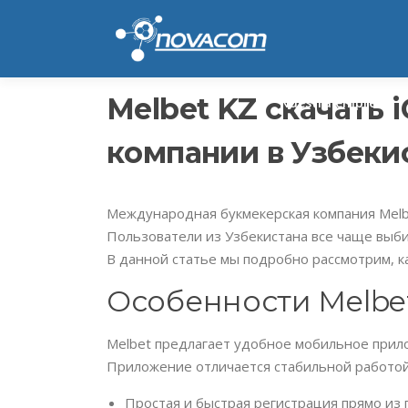
Ir
al
contenido
Melbet KZ скачать
Nuestra empresa
компании в Узбеки
Международная букмекерская компания Melbe
Пользователи из Узбекистана все чаще выби
В данной статье мы подробно рассмотрим, к
Особенности Melbet
Melbet предлагает удобное мобильное прилож
Приложение отличается стабильной работой
Простая и быстрая регистрация прямо из