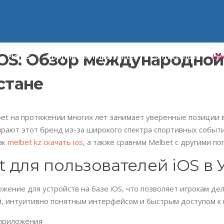
 iOS: Обзор международно
Planes
Información Importante
Contáctenos
Lín
стане
t на протяжении многих лет занимает уверенные позиции в 
рают этот бренд из-за широкого спектра спортивных событи
ак
melbet kz скачать ios
, а также сравним Melbet с другими 
 для пользователей iOS в 
ение для устройств на базе iOS, что позволяет игрокам дел
, интуитивно понятным интерфейсом и быстрым доступом к
 приложения