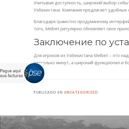
Учитывая доступность, широкий выбор событ
Узбекистана. Компания предлагает удобные 
Благодаря грамотно продуманному интерфейс
того, Melbet регулярно обновляет свое при
Заключение по уста
Для игроков из Узбекистана Melbet – это на
несколько минут, а широкий функционал и б
PUBLICADO EN
UNCATEGORIZED