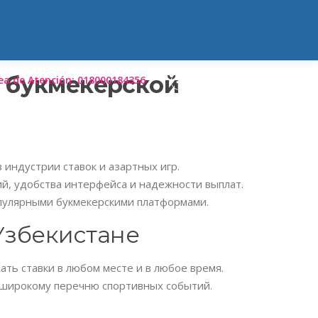
й букмекерской
ea de Atención: 018000184356
индустрии ставок и азартных игр.
й, удобства интерфейса и надежности выплат.
популярными букмекерскими платформами.
Узбекистане
ать ставки в любом месте и в любое время.
 широкому перечню спортивных событий.