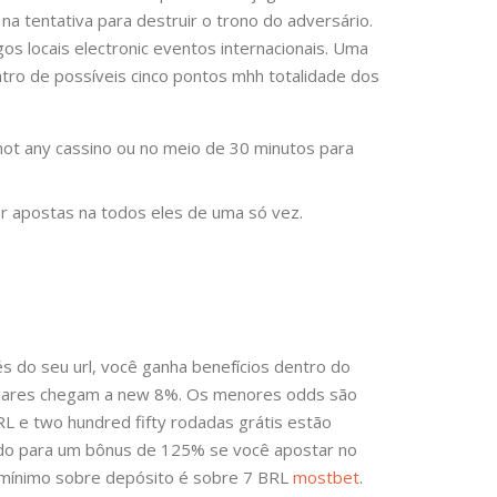
a tentativa para destruir o trono do adversário.
s locais electronic eventos internacionais. Uma
atro de possíveis cinco pontos mhh totalidade dos
ot any cassino ou no meio de 30 minutos para
er apostas na todos eles de uma só vez.
s do seu url, você ganha benefícios dentro do
pulares chegam a new 8%. Os menores odds são
L e two hundred fifty rodadas grátis estão
ado para um bônus de 125% se você apostar no
r mínimo sobre depósito é sobre 7 BRL
mostbet
.