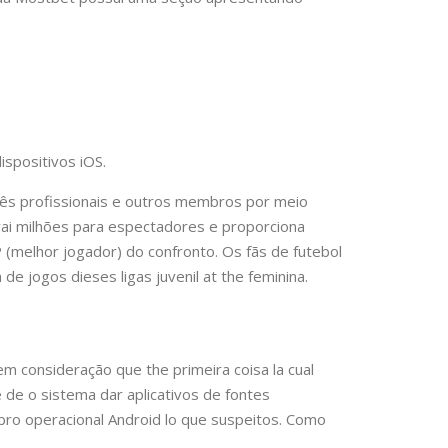
ispositivos iOS.
ês profissionais e outros membros por meio
trai milhões para espectadores e proporciona
(melhor jogador) do confronto. Os fãs de futebol
de jogos dieses ligas juvenil at the feminina.
 consideração que the primeira coisa la cual
 de o sistema dar aplicativos de fontes
ibro operacional Android lo que suspeitos. Como