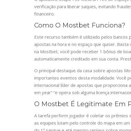
verificação para liberar saques, evitando frau
financeiro.
Como O Mostbet Funciona?
Este recurso também é utilizado pelos bancos pa
apostas na hora e no espaço que quiser. Basta v
na Mostbet, você pode receber 1 bônus de boas
automaticamente creditado em sua conta. Prest
O principal destaque da casa sobre apostas Most
importantes eventos desta modalidade. Você p
internacional líder de apostas que proporciona
em year” “e opera sob alguma licença internaci
O Mostbet É Legitimate Em P
A tarefa perform jogador é coletar os prêmio
as equipes lutam pelo controle do mapa em um 
do 1º sangue e até mesmo replays sobre momen