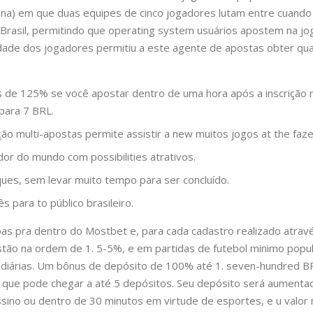
ena) em que duas equipes de cinco jogadores lutam entre cuando n
Brasil, permitindo que operating system usuários apostem na jogo
aldade dos jogadores permitiu a este agente de apostas obter qu
de 125% se você apostar dentro de uma hora após a inscrição n
para 7 BRL.
ção multi-apostas permite assistir a new muitos jogos at the faz
or do mundo com possibilities atrativos.
ques, sem levar muito tempo para ser concluído.
s para to público brasileiro.
s pra dentro do Mostbet e, para cada cadastro realizado atravé
estão na ordem de 1. 5-5%, e em partidas de futebol minimo po
diárias. Um bônus de depósito de 100% até 1. seven-hundred BR
, que pode chegar a até 5 depósitos. Seu depósito será aument
ssino ou dentro de 30 minutos em virtude de esportes, e u valo