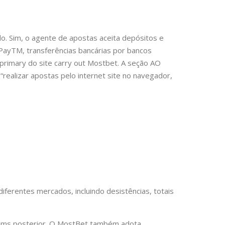
. Sim, o agente de apostas aceita depósitos e
PayTM, transferências bancárias por bancos
a primary do site carry out Mostbet. A seção AO
ealizar apostas pelo internet site no navegador,
iferentes mercados, incluindo desistências, totais
stems posterior. O MostBet também adota