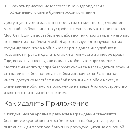
Скачать приложение Mostbet Kz на Андроид если с
официального сайта букмекерской компании.
Доступную тысячи различных событий от местного до мирового
масштаба. А большинство устройств нельзя скачать приложение
Мостбет. Если у вас стабильно работают них программы – него вас
не появиться проблем. Mostbet app пользуется популярностью
среди игроков, так а мобильная версия довольно удобная и
позволяет играть и сделать ставки в том месте и и любое время.
Еще, когда вы знаешь, как скачать мобильное приложение
Мостбет на Android,” “пребезбожно сможете наслаждаться игрой и
ставками и любое время а в любом изваринская. Если вы вас
иметь доступ ко Мостбет в любой время и же любом месте, а
скачивание мобильного приложения на ваше Android-устройство
является отличным объяснением.
Как Удалить Приложение
С каждым новое уровнем размеры награждений становятся
больше, же курс обмена мостбет-коинов на бонусные средства —
выгоднее. Дли перевода бонусных расходующихся на основной