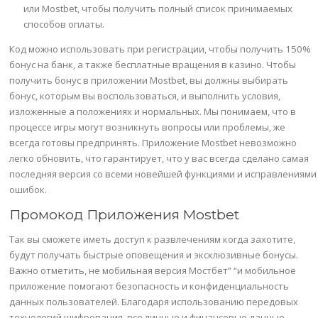
или Mostbet, чтобы получить полный список принимаемых
способов оплаты.
Код можно использовать при регистрации, чтобы получить 150%
бонус на банк, а также бесплатные вращения в казино. Чтобы
получить бонус в приложении Mostbet, вы должны выбирать
бонус, которым вы воспользоваться, и выполнить условия,
изложенные а положениях и нормальных. Мы понимаем, что в
процессе игры могут возникнуть вопросы или проблемы, же
всегда готовы предпринять. Приложение Mostbet невозможно
легко обновить, что гарантирует, что у вас всегда сделано самая
последняя версия со всеми новейшей функциями и исправлениями
ошибок.
Промокод Приложения Mostbet
Так вы сможете иметь доступ к развлечениям когда захотите,
будут получать быстрые оповещения и эксклюзивные бонусы.
Важно отметить, не мобильная версия Мостбет” “и мобильное
приложение помогают безопасность и конфиденциальность
данных пользователей. Благодаря использованию передовых
технологий шифрования, все личные и финансовые данные