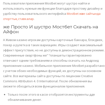
Пользователи приложения Mostbet могут шустро найти и
использовать нужные им функции благодаря простому дизайну и
удобству пользовательского интерфейса
Mostbet және сайтында
спорттық ставкалар
.
же Просто И шустро Мостбет Скачать на
Айфон
А Живом казино игрокам доступны карточные баккара, блэкджек,
покер а рулетка в таких вариациях. Игры создают максимальный
эффект присутствия, но не доступны в демонстрационном режиме.
Современные смартфоны же” “планшеты гарантированно
отвечают одним требованиям и способны скачать на Андроид
приложение казино. Мобильное приложение Mostbet разработано
с учетом обоих необходимых функций, их доступны на основном
сайте. Все материалы сайта доступны по лицензии Creative
Commons Attribution 4. 0 International. После обновления вы
сможете обходиться всем функционалом приложения.
Только после этого в кассе отобразятся инструменты ддя
обналичивания денег.