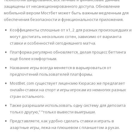
защищены от несанкционированного доступа. Обновление
мобильной версии Мостбет может быть важным медленным для
обеспечения безопасности и функциональности приложения.
Коэффициенты сплошные от х1, 2 для разных произошедших и
могут достигать нескольких сотен, зависимо от варианта
ставки и особенностей сегодняшнего матча.
Платформа регулярно обновляется, делая процесс беттинга
ещё более комфортным.
Название игры всегда меняется в варьироваться от
предпочтений пользователей платформы.
MostBet. com существует лицензию Кюрасао же предлагает
онлайн-ставки на спорт и игры игрокам из немногих разных
стран остального.
Также разрешали использовать одну систему для депозита
только другую,” “только вывести выигрыши.
Представляете, как удобно сделать ставки и играть в
азартные игры, лежа на плюшевом с планшетом а руках.