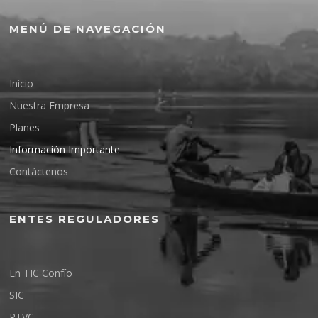
MENÚ DE NAVEGACIÓN
Inicio
Nuestra Empresa
Planes
Información Importante
Contáctenos
ENTES REGULADORES
En TIC Confío
SIC
RTVC