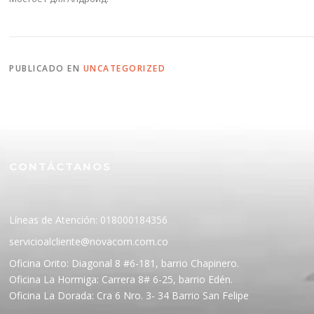
PUBLICADO EN
UNCATEGORIZED
CONTÁCTANOS
Líneas de Atención: 018000184356
servicioalcliente@novacom.com.co
Oficina Orito: Diagonal 8 #6-181, barrio Chapinero.
Oficina La Hormiga: Carrera 8# 6-25, barrio Edén.
Oficina La Dorada: Cra 6 Nro. 3- 34 Barrio San Felipe