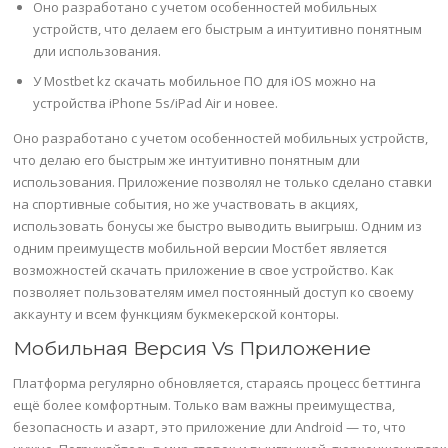
Оно разработано с учетом особенностей мобильных
устройств, что делаем его быстрым а интуитивно понятным
дли использования.
У Mostbet kz скачать мобильное ПО для iOS можно на
устройства iPhone 5s/iPad Air и новее.
Оно разработано с учетом особенностей мобильных устройств,
что делаю его быстрым же интуитивно понятным дли
использования. Приложение позволял не только сделано ставки
на спортивные события, но же участвовать в акциях,
использовать бонусы же быстро выводить выигрыш. Одним из
одним преимуществ мобильной версии Мостбет является
возможностей скачать приложение в свое устройство. Как
позволяет пользователям имел постоянный доступ ко своему
аккаунту и всем функциям букмекерской конторы.
Мобильная Версия Vs Приложение
Платформа регулярно обновляется, стараясь процесс беттинга
ещё более комфортным. Только вам важны преимущества,
безопасность и азарт, это приложение дли Android — то, что