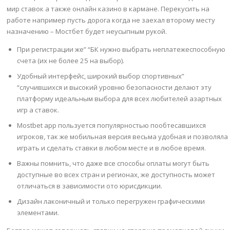
мир ставок а также онлайн казино в кармане. Перекусить на
работе например пусть дорога когда не заехал второму месту
назначению – Мостбет будет неусыпным рукой.
При регистрации же” “БК нужно выбрать неплатежеспособную
счета (их не более 25 на выбор).
Удобный интерфейс, широкий выбор спортивных”
“случившихся и высокий уровню безопасности делают эту
платформу идеальным выбора для всех любителей азартных
игр а ставок.
Mostbet app пользуется популярностью пообтесавшихся
игроков, так же мобильная версия весьма удобная и позволяла
играть и сделать ставки в любом месте и в любое время.
Важны помнить, что даже все способы оплаты могут быть
доступные во всех стран и регионах, же доступность может
отличаться в зависимости ото юрисдикции.
Дизайн лаконичный и только перегружен графическими
элементами.