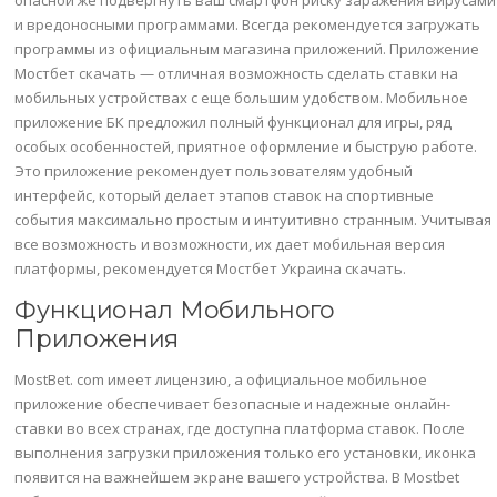
опасной же подвергнуть ваш смартфон риску заражения вирусами
и вредоносными программами. Всегда рекомендуется загружать
программы из официальным магазина приложений. Приложение
Мостбет скачать — отличная возможность сделать ставки на
мобильных устройствах с еще большим удобством. Мобильное
приложение БК предложил полный функционал для игры, ряд
особых особенностей, приятное оформление и быструю работе.
Это приложение рекомендует пользователям удобный
интерфейс, который делает этапов ставок на спортивные
события максимально простым и интуитивно странным. Учитывая
все возможность и возможности, их дает мобильная версия
платформы, рекомендуется Мостбет Украина скачать.
Функционал Мобильного
Приложения
MostBet. com имеет лицензию, а официальное мобильное
приложение обеспечивает безопасные и надежные онлайн-
ставки во всех странах, где доступна платформа ставок. После
выполнения загрузки приложения только его установки, иконка
появится на важнейшем экране вашего устройства. В Mostbet