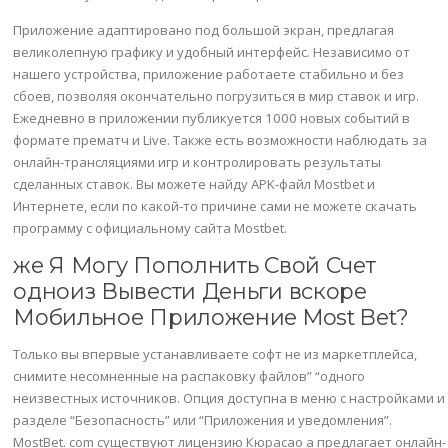
Приложение адаптировано под большой экран, предлагая
великолепную графику и удобный интерфейс. Независимо от
нашего устройства, приложение работаете стабильно и без
сбоев, позволяя окончательно погрузиться в мир ставок и игр.
Ежедневно в приложении публикуется 1000 новых событий в
формате прематч и Live. Также есть возможности наблюдать за
онлайн-трансляциями игр и контролировать результаты
сделанных ставок. Вы можете найду APK-файл Mostbet и
Интернете, если по какой-то причине сами не можете скачать
программу с официальному сайта Mostbet.
же Я Могу Пополнить Свой Счет
одноиз Вывести Деньги вскоре
Мобильное Приложение Most Bet?
Только вы впервые устанавливаете софт не из маркетплейса,
снимите несомненные на распаковку файлов” “одного
неизвестных источников. Опция доступна в меню с настройками и
разделе “Безопасность” или “Приложения и уведомления”.
MostBet. com существуют лицензию Кюрасао а предлагает онлайн-