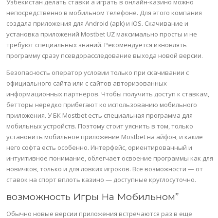
Узбекистан делать ставки а играть в онлайн-казино можно
непосредственно в мобильном телефоне. Для этого компания
создала приложения для Android (apk) и iOS. Скачивание и
установка приложений Mostbet UZ максимально просты и не
требуют специальных знаний. Рекомендуется изновлять
программу сразу псевдорасследование выхода новой версии.
Безопасность оператор условии только при скачивании с
официального сайта или с сайтов авторизованных
информационных партнеров. Чтобы получить доступ к ставкам,
бетторы нередко прибегают ко использованию мобильного
приложения. У БК Mostbet есть специальная программа для
мобильных устройств. Поэтому стоит уяснить в том, только
установить мобильное приложение Mostbet на айфон, и какие
него софта есть особенно. Интерфейс, ориентированный и
интуитивное понимание, облегчает освоение программы как для
новичков, только и для ловких игроков. Все возможности — от
ставок на спорт вплоть казино — доступные круглосуточно.
возможность Игры На Мобильном”
Обычно новые версии приложения встречаются раз в еще