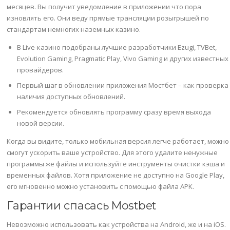
месяцев. Вы получит уведомление в приложении что пора
изновлять его. Они веду прямые трансляции розыгрышей по
стандартам немногих наземных казино.
В Live-казино подобраны лучшие разработчики Ezugi, TVBet,
Evolution Gaming, Pragmatic Play, Vivo Gaming и других известных
провайдеров.
Первый шаг в обновлении приложения Мостбет – как проверка
наличия доступных обновлений.
Рекомендуется обновлять программу сразу время выхода
новой версии.
Когда вы видите, только мобильная версия легче работает, можно
смогут ускорить ваше устройство. Для этого удалите ненужные
программы же файлы и используйте инструменты очистки кэша и
временных файлов. Хотя приложение не доступно на Google Play,
его мгновенно можно установить с помощью файла APK.
Гарантии спасась Mostbet
Невозможно использовать как устройства на Android, же и на iOS.