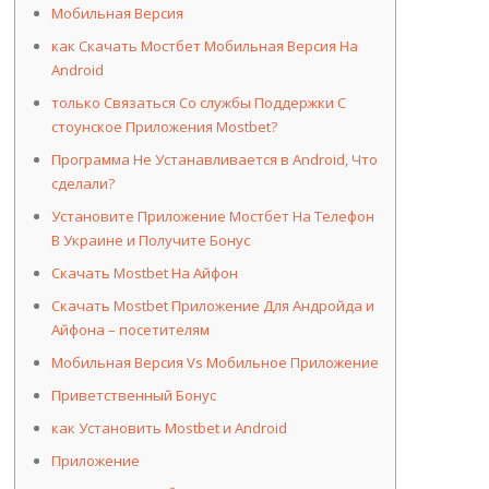
Мобильная Версия
как Скачать Мостбет Мобильная Версия На
Android
только Связаться Со службы Поддержки С
стоунское Приложения Mostbet?
Программа Не Устанавливается в Android, Что
сделали?
Установите Приложение Мостбет На Телефон
В Украине и Получите Бонус
Скачать Mostbet На Айфон
Скачать Mostbet Приложение Для Андройда и
Айфона – посетителям
Мобильная Версия Vs Мобильное Приложение
Приветственный Бонус
как Установить Mostbet и Android
Приложение