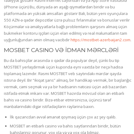
fəaliyyət göstərir Rəsmi internet saytından və ya App Store vasitəsilə
(iPhone üçün) Bu, dünyada ən aşağı qiymətlərdən biridir və bu
platformada ən yüksək əmsalları göstərir Bəli, bütün yeni oyunçulara
550 AZN-ə qədər depozitlər üzrə pulsuz fırlanmalar və bonuslar verilir
Köçürmələr və əməliyyatlarla bağlı problemlərin qarşısını almaq üçün
bukmeker kontoru işçiləri üçün elan edilmiş və real məlumatların tam
uyğunluğundan əmin olmaq vacibdir
https://mostbet-azerbaijan2.com
.
MOSBET CASINO VƏ İDMAN MƏRCLƏRİ
Bu da bahisçilər arasında o qədər də populyar deyil, çünki bu tip
MOSTBET yerləşdirmək üçün kuponda eyni vaxtda bir neçə hadisə
toplamaq lazımdır. Rəsmi MOSTBET veb saytındakı mərclər qayda
istisna deyil. Bir “ikiqat şans” almaq, bir handikap vermək, bir başlanğıc
vermək, cəmi seçmək və ya bir hadisənin nəticəsi üçün adi bazardan
istifadə etmək imkanı var. MOSBET hazırda mövcud olan ən etibarlı
bahis və casino biridir. Bizə etibar etmirsinizsə, üçüncü tərəf
mənbələrindəki digər istifadəçilərin rəylərinə baxın.
İlk qazancdan əvvəl əmanət qoymaq üçün çox az şey qalıb.
MOSBET ən etibarlı casino və bahis saytlarından biridir, bütün
bahisləriniz qorunur, yox ola və ya yox ola bilməz.