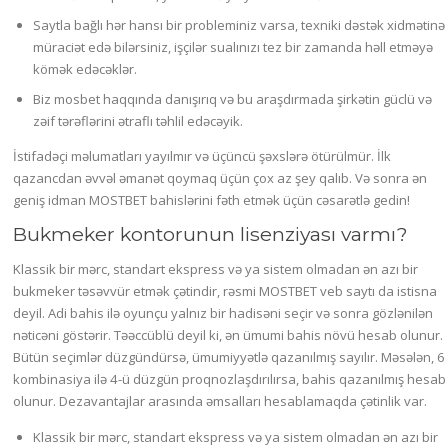
Saytla bağlı hər hansı bir probleminiz varsa, texniki dəstək xidmətinə
müraciət edə bilərsiniz, işçilər sualınızı tez bir zamanda həll etməyə
kömək edəcəklər.
Biz mosbet haqqında danışırıq və bu araşdırmada şirkətin güclü və
zəif tərəflərini ətraflı təhlil edəcəyik.
İstifadəçi məlumatları yayılmır və üçüncü şəxslərə ötürülmür. İlk
qazancdan əvvəl əmanət qoymaq üçün çox az şey qalıb. Və sonra ən
geniş idman MOSTBET bahislərini fəth etmək üçün cəsarətlə gedin!
Bukmeker kontorunun lisenziyası varmı?
Klassik bir mərc, standart ekspress və ya sistem olmadan ən azı bir
bukmeker təsəvvür etmək çətindir, rəsmi MOSTBET veb saytı da istisna
deyil. Adi bahis ilə oyunçu yalnız bir hadisəni seçir və sonra gözlənilən
nəticəni göstərir. Təəccüblü deyil ki, ən ümumi bahis növü hesab olunur.
Bütün seçimlər düzgündürsə, ümumiyyətlə qazanılmış sayılır. Məsələn, 6
kombinasiya ilə 4-ü düzgün proqnozlaşdırılırsa, bahis qazanılmış hesab
olunur. Dezavantajlar arasında əmsalları hesablamaqda çətinlik var.
Klassik bir mərc, standart ekspress və ya sistem olmadan ən azı bir