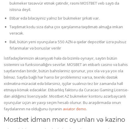
bukmeker təsəvvür etmək çətindir, rəsmi MOSTBET veb saytı da
istisna deyil.
Etibar edə biləcəyiniz yalnız bir bukmeker şirkəti var.
Təqdimat kodu sizə daha çox qarşılanma təqdimatı almağa imkan
verəcək.
Bəli, bütün yeni oyunçulara 550 AZN-ə qədər depozitlər üzrə pulsuz
fırlanmalar və bonuslar verilir
İstifadəçilərimizin əksəriyyəti hələ də bizimlə oynayır, saytın bütün
sistemini və funksionallığını sevirlər. MOSBET ən etibarlı casino və bahis
saytlarından biridir, bütün bahisləriniz qorunur, yox ola və ya yox ola
bilməz. Saytla bağlı hər hansı bir probleminiz varsa, texniki dəstək
xidmətinə müraciət edə bilərsiniz, işçilər sualınızı tez bir zamanda həll
etməyə kömək edəcəklər. Etibarlılıq faktoru da Curacao Gaming License-
dən aldığımız lisenziyadır. Mostbet AZ bukmeker kontoru azərbaycanlı
oyunçular üçün ən yaxşı seçim hesab olunur. Bu araşdırmada onun
faydalarının nə olduğunu öyrənin
aviator demo
.
Mostbet idman mərc oyunları və kazino