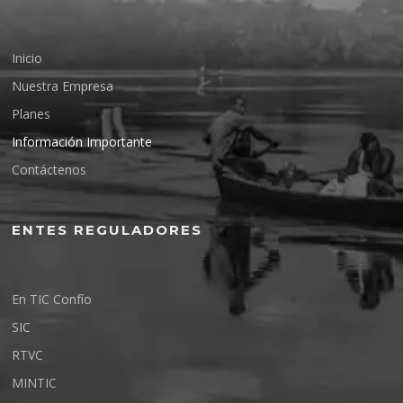
Inicio
Nuestra Empresa
Planes
Información Importante
Contáctenos
ENTES REGULADORES
En TIC Confío
SIC
RTVC
MINTIC