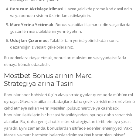
Bonusun Aktivləşdirilməsi:
Lazım gəldikdə promo kod daxil edin
və ya bonusu sistem üzərindən aktivləşdirin.
Mərc Yerinə Yetirmək:
Bonus vəsaitləri ilə mərc edin və şərtlərdə
göstərilən mərc tələblərini yerinə yetirin.
Uduşları Çıxarmaq:
Tələblər tam yerinə yetirildikdən sonra
qazandığınız vəsaiti çəkə bilərsiniz.
Bu addımlara riayət etmək, bonusları maksimum səviyyədə istifadə
etməyə kömək edəcəkdir.
Mostbet Bonuslarının Mərc
Strategiyalarına Təsiri
Bonuslar spor bahisleri üçün əlavə strategiyalar qurmaqda mühüm rol
oynayır. Əlavə vəsaitlər, istifadəçilərə daha çevik və riskli mərc növlərinə
cəhd etməyə imkan verir. Məsələn, pulsuz mərc və ya cashback
bonusları ilə itkilərin bir hissəsi ödənildiyindən, oyunçu daha rahat risk
ala bilər. Bu, daha geniş əhatəli mərc strategiyaları tərtib etməyə şərait
yaradır. Eyni zamanda, bonuslardan istifadə edənlər, əhəmiyyətli Vaxt
idarəsi və mərc həcminin balanslaşdırılması kimi bacarıqları inkişaf