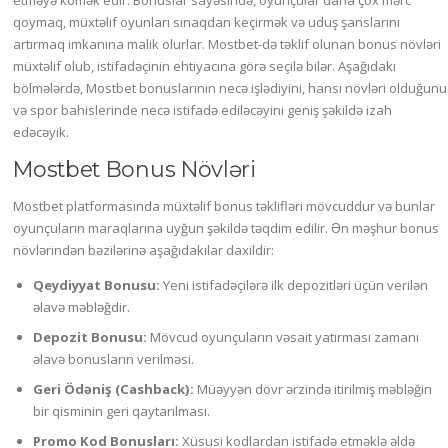
qoymaq, müxtəlif oyunları sınaqdan keçirmək və uduş şanslarını
artırmaq imkanına malik olurlar. Mostbet-də təklif olunan bonus növləri
müxtəlif olub, istifadəçinin ehtiyacına görə seçilə bilər. Aşağıdakı
bölmələrdə, Mostbet bonuslarının necə işlədiyini, hansı növləri olduğunu
və spor bahislerinde necə istifadə ediləcəyini geniş şəkildə izah
edəcəyik.
Mostbet Bonus Növləri
Mostbet platformasında müxtəlif bonus təklifləri mövcuddur və bunlar
oyunçuların maraqlarına uyğun şəkildə təqdim edilir. Ən məşhur bonus
növlərindən bəzilərinə aşağıdakılar daxildir:
Qeydiyyat Bonusu:
Yeni istifadəçilərə ilk depozitləri üçün verilən
əlavə məbləğdir.
Depozit Bonusu:
Mövcud oyunçuların vəsait yatırması zamanı
əlavə bonusların verilməsi.
Geri Ödəniş (Cashback):
Müəyyən dövr ərzində itirilmiş məbləğin
bir qisminin geri qaytarılması.
Promo Kod Bonusları:
Xüsusi kodlardan istifadə etməklə əldə