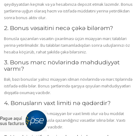
qeydiyyatdan keçmək və ya hesabınıza depozit etmək lazımdır. Bonus
şərtlərinə uyğun olaraq həcm və istifadə müddətini yerinə yetirdikdən
sonra bonus aktiv olur.
2. Bonus vəsaitini necə çəkə bilərəm?
Bonusla qazanılan vəsaitin çıxarılması üçün müəyyən mərc tələbləri
yerinə yetirilməlidir. Bu tələbləri tamamladıqdan sonra uduşlarınızı öz
hesaba köçürüb, rahat şəkildə çəkə bilərsiniz.
3. Bonus mərc növlərində məhdudiyyət
varmı?
Bəli, bəzi bonuslar yalnız müəyyən idman növlərində və mərc tiplərində
istifadə edilə bilər. Bonus şərtlərində qarşıya qoyulan məhdudiyyətləri
diqqətlə oxumaq vacibdir.
4. Bonusların vaxt limiti nə qədərdir?
Bonusların istifadə üçün müəyyən bir vaxt limiti olur və bu müddət
keçdikdə bonus və bonusla qazandığınız vəsaitlər silinə bilər. Vaxtı
vaxtında istifadə etmək vacibdir.