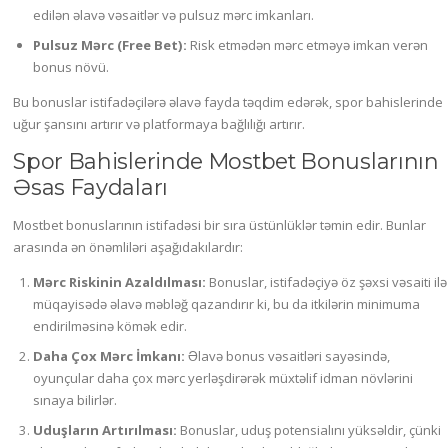
edilən əlavə vəsaitlər və pulsuz mərc imkanları.
Pulsuz Mərc (Free Bet):
Risk etmədən mərc etməyə imkan verən
bonus növü.
Bu bonuslar istifadəçilərə əlavə fayda təqdim edərək, spor bahislerinde
uğur şansını artırır və platformaya bağlılığı artırır.
Spor Bahislerinde Mostbet Bonuslarının
Əsas Faydaları
Mostbet bonuslarının istifadəsi bir sıra üstünlüklər təmin edir. Bunlar
arasında ən önəmliləri aşağıdakılardır:
Mərc Riskinin Azaldılması:
Bonuslar, istifadəçiyə öz şəxsi vəsaiti ilə
müqayisədə əlavə məbləğ qazandırır ki, bu da itkilərin minimuma
endirilməsinə kömək edir.
Daha Çox Mərc İmkanı:
Əlavə bonus vəsaitləri sayəsində,
oyunçular daha çox mərc yerləşdirərək müxtəlif idman növlərini
sınaya bilirlər.
Uduşların Artırılması:
Bonuslar, uduş potensialını yüksəldir, çünki