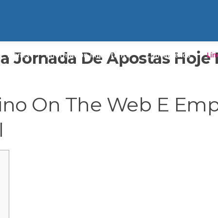
ua Jornada De Apostas Hoje 
Planes
Información Importante
Contáctenos
Lín
sino On The Web E Emp
l