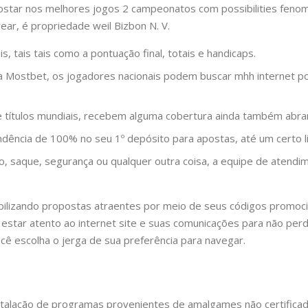
ostar nos melhores jogos 2 campeonatos com possibilities feno
ar, é propriedade weil Bizbon N. V.
s, tais tais como a pontuação final, totais e handicaps.
da Mostbet, os jogadores nacionais podem buscar mhh internet por
de títulos mundiais, recebem alguma cobertura ainda também a
ência de 100% no seu 1º depósito para apostas, até um certo li
o, saque, segurança ou qualquer outra coisa, a equipe de atendi
bilizando propostas atraentes por meio de seus códigos promocio
estar atento ao internet site e suas comunicações para não per
cê escolha o jerga de sua preferência para navegar.
nstalação de programas provenientes de amalgames não certifica