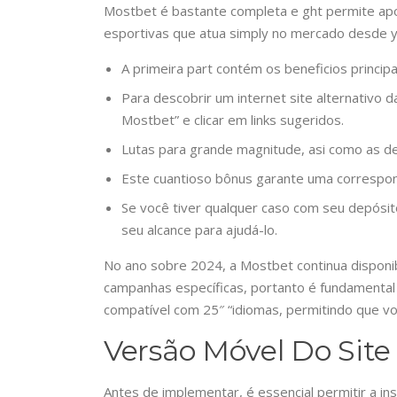
Mostbet é bastante completa e ght permite ap
esportivas que atua simply no mercado desde ye
A primeira part contém os beneficios principai
Para descobrir um internet site alternativo 
Mostbet” e clicar em links sugeridos.
Lutas para grande magnitude, asi como as 
Este cuantioso bônus garante uma correspond
Se você tiver qualquer caso com seu depósit
seu alcance para ajudá-lo.
No ano sobre 2024, a Mostbet continua disponi
campanhas específicas, portanto é fundamental 
compatível com 25″ “idiomas, permitindo que vo
Versão Móvel Do Site
Antes de implementar, é essencial permitir a i