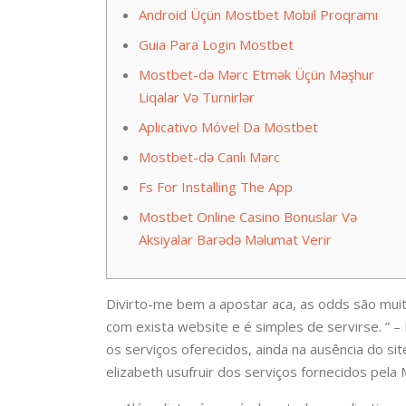
Android Üçün Mostbet Mobil Proqramı
Guia Para Login Mostbet
Mostbet-də Mərc Etmək Üçün Məşhur
Liqalar Və Turnirlər
Aplicativo Móvel Da Mostbet
Mostbet-də Canlı Mərc
Fs For Installing The App
Mostbet Online Casino Bonuslar Və
Aksiyalar Barədə Məlumat Verir
Divirto-me bem a apostar aca, as odds são mui
com exista website e é simples de servirse. ” 
os serviços oferecidos, ainda na ausência do si
elizabeth usufruir dos serviços fornecidos pela