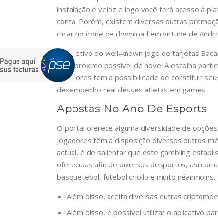
instalação é veloz e logo você terá acesso à p
conta. Porém, existem diversas outras promoçõ
clicar no ícone de download em virtude de Andr
O objetivo do well-known jogo de tarjetas Bacar
mais próximo possível de nove. A escolha partic
jogadores tem a possibilidade de constituir seu
desempenho real desses atletas em games.
Apostas No Ano De Esports
O portal oferece alguma diversidade de opções
jogadores têm à disposição diversos outros mét
actual, é de salientar que este gambling establ
oferecidas afin de diversos desportos, asi como
basquetebol, futebol criollo e muito néanmoins.
Além disso, aceita diversas outras criptomoe
Além disso, é possível utilizar o aplicativo