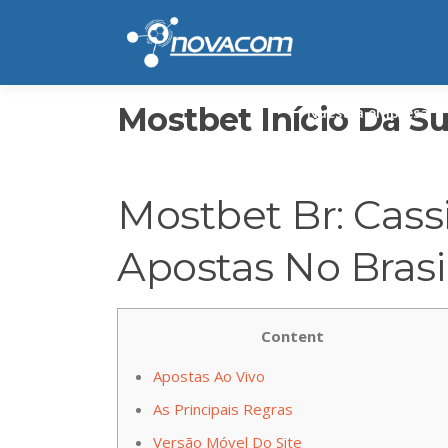
Ir
al
contenido
Mostbet Início Da S
Nuestra empresa
Mostbet Br: Cas
Apostas No Brasi
Content
Apostas Ao Vivo
As Principais Regras
Versão Móvel Do Site