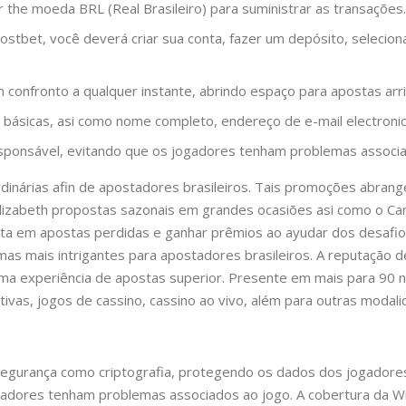
r the moeda BRL (Real Brasileiro) para suministrar as transações.
tbet, você deverá criar sua conta, fazer um depósito, selecion
 confronto a qualquer instante, abrindo espaço para apostas ar
es básicas, asi como nome completo, endereço de e-mail electroni
sponsável, evitando que os jogadores tenham problemas associa
nárias afin de apostadores brasileiros. Tais promoções abran
 elizabeth propostas sazonais em grandes ocasiões asi como o Ca
lta em apostas perdidas e ganhar prêmios ao ayudar dos desafi
s mais intrigantes para apostadores brasileiros. A reputação de 
ma experiência de apostas superior. Presente em mais para 90 
ivas, jogos de cassino, cassino ao vivo, além para outras modal
 segurança como criptografia, protegendo os dados dos jogador
gadores tenham problemas associados ao jogo. A cobertura da W