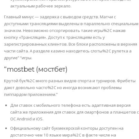
актуальным рабочее зеркало.
Главный минус — задержка с выводом средств. Матчи с
доступными трансляциями выделены в параллельно специальным
значком. Невозможно отсортировать такие игры%2C нажав
кнопку «Трансляция». Доступ к трансляциям есть у
зарегистрированных клиентов. Все блоки расположены в верхняя
части сайта. А разделе казино находитесь слоты%2C рулетка а
другие” “игры.
“mostbet (мостбет)
Крутой бук%2C много разных видов спорта и турниров. Фрибеты
дают довольно часто%2C но иногда возникают проблемы
пиппардом приложением.”
Дли ставок с мобильного телефона есть адаптивная версия
сайта же приложения для ставок для смартфонов а планшетов с
ОС Android и iOS.
Официальному сайт букмекерской конторы доступен на
достаточно чем 10 языке мира%2C в факте числе на