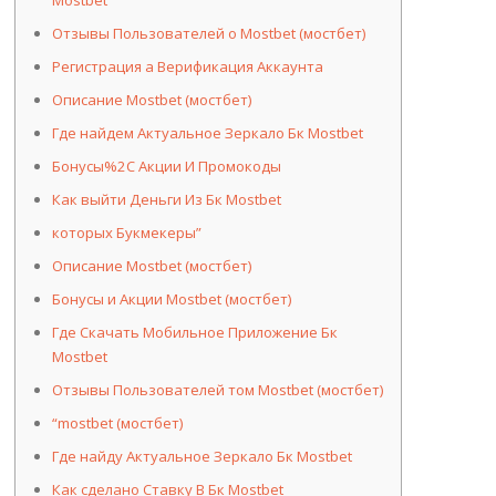
Отзывы Пользователей о Mostbet (мостбет)
Регистрация а Верификация Аккаунта
Описание Mostbet (мостбет)
Где найдем Актуальное Зеркало Бк Mostbet
Бонусы%2C Акции И Промокоды
Как выйти Деньги Из Бк Mostbet
которых Букмекеры”
Описание Mostbet (мостбет)
Бонусы и Акции Mostbet (мостбет)
Где Скачать Мобильное Приложение Бк
Mostbet
Отзывы Пользователей том Mostbet (мостбет)
“mostbet (мостбет)
Где найду Актуальное Зеркало Бк Mostbet
Как сделано Ставку В Бк Mostbet