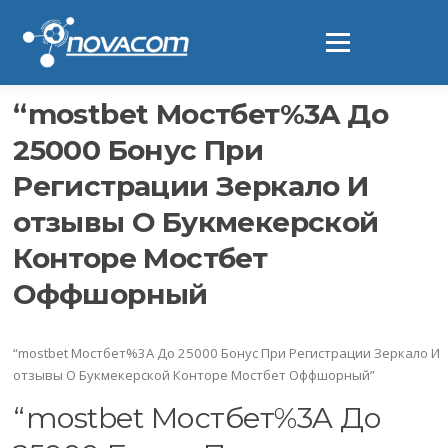
Ir
al
Menú
contenido
“mostbet Мостбет%3A До
25000 Бонус При
Регистрации Зеркало И
отзывы О Букмекерской
Конторе Мостбет
Оффшорный
“mostbet Мостбет%3A До 25000 Бонус При Регистрации Зеркало И
отзывы О Букмекерской Конторе Мостбет Оффшорный”
“mostbet Мостбет%3A До