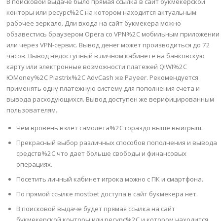
В поисковой выдаче было прямая ссылка в сайт букмекерской
конторы или ресурс%2C на котором находится актуальным
рабочее зеркало. Дли входа на сайт букмекера можно
обзавестись браузером Opera со VPN%2C мобильным приложении
или через VPN-сервис. Вывод денег может производиться до 72
часов. Вывод недоступный в личном кабинете на банковскую
карту или электронные возможности платежей QIWI%2C
ЮMoney%2C Piastrix%2C AdvCash же Payeer. Рекомендуется
применять одну платежную систему для пополнения счета и
вывода расходующихся. Вывод доступен же верифицированным
пользователям.
Чем вровень взлет самолета%2C гораздо выше выигрыш.
Прекрасный выбор различных способов пополнения и вывода
средств%2C что дает больше свободы и финансовых
операциях.
Посетить личный кабинет игрока можно с ПК и смартфона.
По прямой ссылке mostbet доступа в сайт букмекера нет.
В поисковой выдаче будет прямая ссылка на сайт
букмекерской конторы или ресурс%2C и котором находится