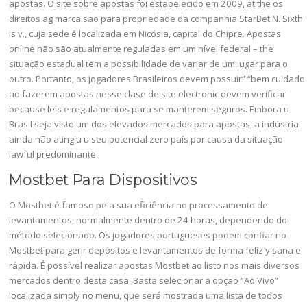
apostas. O site sobre apostas foi estabelecido em 2009, at the os
direitos ag marca são para propriedade da companhia StarBet N. Sixth
is v., cuja sede é localizada em Nicósia, capital do Chipre. Apostas
online não são atualmente reguladas em um nível federal – the
situação estadual tem a possibilidade de variar de um lugar para o
outro. Portanto, os jogadores Brasileiros devem possuir” “bem cuidado
ao fazerem apostas nesse clase de site electronic devem verificar
because leis e regulamentos para se manterem seguros. Embora u
Brasil seja visto um dos elevados mercados para apostas, a indústria
ainda não atingiu u seu potencial zero país por causa da situação
lawful predominante.
Mostbet Para Dispositivos
O Mostbet é famoso pela sua eficiência no processamento de
levantamentos, normalmente dentro de 24 horas, dependendo do
método selecionado. Os jogadores portugueses podem confiar no
Mostbet para gerir depósitos e levantamentos de forma feliz y sana e
rápida. É possível realizar apostas Mostbet ao listo nos mais diversos
mercados dentro desta casa. Basta selecionar a opção “Ao Vivo”
localizada simply no menu, que será mostrada uma lista de todos