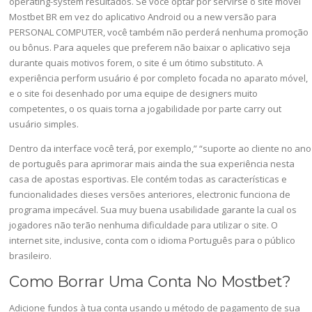
operating-system resultados. Se você optar por servirse o site móvel
Mostbet BR em vez do aplicativo Android ou a new versão para
PERSONAL COMPUTER, você também não perderá nenhuma promoção
ou bônus. Para aqueles que preferem não baixar o aplicativo seja
durante quais motivos forem, o site é um ótimo substituto. A
experiência perform usuário é por completo focada no aparato móvel,
e o site foi desenhado por uma equipe de designers muito
competentes, o os quais torna a jogabilidade por parte carry out
usuário simples.
Dentro da interface você terá, por exemplo,” “suporte ao cliente no ano
de português para aprimorar mais ainda the sua experiência nesta
casa de apostas esportivas. Ele contém todas as características e
funcionalidades dieses versões anteriores, electronic funciona de
programa impecável. Sua muy buena usabilidade garante la cual os
jogadores não terão nenhuma dificuldade para utilizar o site. O
internet site, inclusive, conta com o idioma Português para o público
brasileiro.
Como Borrar Uma Conta No Mostbet?
Adicione fundos à tua conta usando u método de pagamento de sua