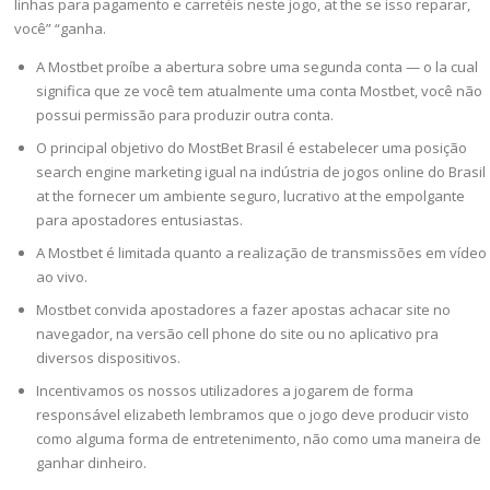
linhas para pagamento e carretéis neste jogo, at the se isso reparar,
você” “ganha.
A Mostbet proíbe a abertura sobre uma segunda conta — o la cual
significa que ze você tem atualmente uma conta Mostbet, você não
possui permissão para produzir outra conta.
O principal objetivo do MostBet Brasil é estabelecer uma posição
search engine marketing igual na indústria de jogos online do Brasil
at the fornecer um ambiente seguro, lucrativo at the empolgante
para apostadores entusiastas.
A Mostbet é limitada quanto a realização de transmissões em vídeo
ao vivo.
Mostbet convida apostadores a fazer apostas achacar site no
navegador, na versão cell phone do site ou no aplicativo pra
diversos dispositivos.
Incentivamos os nossos utilizadores a jogarem de forma
responsável elizabeth lembramos que o jogo deve producir visto
como alguma forma de entretenimento, não como uma maneira de
ganhar dinheiro.