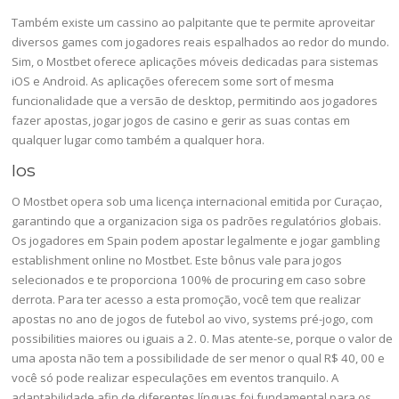
Também existe um cassino ao palpitante que te permite aproveitar
diversos games com jogadores reais espalhados ao redor do mundo.
Sim, o Mostbet oferece aplicações móveis dedicadas para sistemas
iOS e Android. As aplicações oferecem some sort of mesma
funcionalidade que a versão de desktop, permitindo aos jogadores
fazer apostas, jogar jogos de casino e gerir as suas contas em
qualquer lugar como também a qualquer hora.
Ios
O Mostbet opera sob uma licença internacional emitida por Curaçao,
garantindo que a organizacion siga os padrões regulatórios globais.
Os jogadores em Spain podem apostar legalmente e jogar gambling
establishment online no Mostbet. Este bônus vale para jogos
selecionados e te proporciona 100% de procuring em caso sobre
derrota. Para ter acesso a esta promoção, você tem que realizar
apostas no ano de jogos de futebol ao vivo, systems pré-jogo, com
possibilities maiores ou iguais a 2. 0. Mas atente-se, porque o valor de
uma aposta não tem a possibilidade de ser menor o qual R$ 40, 00 e
você só pode realizar especulações em eventos tranquilo. A
adaptabilidade afin de diferentes línguas foi fundamental para os