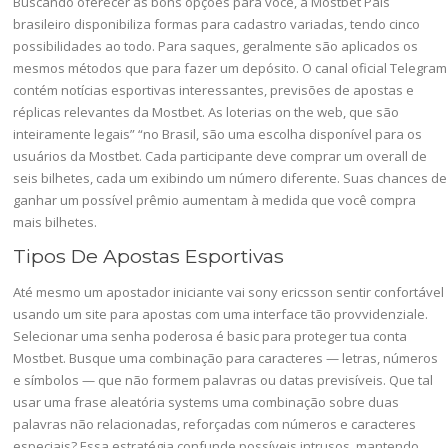
Buscando oferecer as bons opções para você, a Mostbet País
brasileiro disponibiliza formas para cadastro variadas, tendo cinco
possibilidades ao todo. Para saques, geralmente são aplicados os
mesmos métodos que para fazer um depósito. O canal oficial Telegram
contém notícias esportivas interessantes, previsões de apostas e
réplicas relevantes da Mostbet. As loterias on the web, que são
inteiramente legais” “no Brasil, são uma escolha disponível para os
usuários da Mostbet. Cada participante deve comprar um overall de
seis bilhetes, cada um exibindo um número diferente. Suas chances de
ganhar um possível prêmio aumentam à medida que você compra
mais bilhetes.
Tipos De Apostas Esportivas
Até mesmo um apostador iniciante vai sony ericsson sentir confortável
usando um site para apostas com uma interface tão provvidenziale.
Selecionar uma senha poderosa é basic para proteger tua conta
Mostbet. Busque uma combinação para caracteres — letras, números
e símbolos — que não formem palavras ou datas previsíveis. Que tal
usar uma frase aleatória systems uma combinação sobre duas
palavras não relacionadas, reforçadas com números e caracteres
especiais? Essa estratégia confunde possíveis intrusos, mantendo