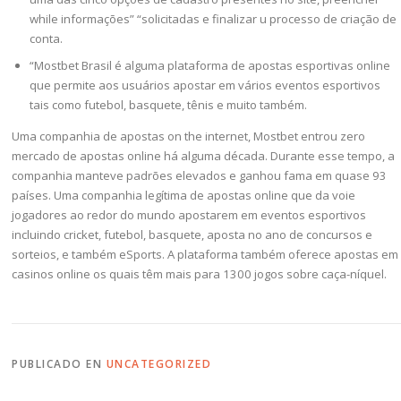
while informações” “solicitadas e finalizar u processo de criação de
conta.
“Mostbet Brasil é alguma plataforma de apostas esportivas online
que permite aos usuários apostar em vários eventos esportivos
tais como futebol, basquete, tênis e muito também.
Uma companhia de apostas on the internet, Mostbet entrou zero
mercado de apostas online há alguma década. Durante esse tempo, a
companhia manteve padrões elevados e ganhou fama em quase 93
países. Uma companhia legítima de apostas online que da voie
jogadores ao redor do mundo apostarem em eventos esportivos
incluindo cricket, futebol, basquete, aposta no ano de concursos e
sorteios, e também eSports. A plataforma também oferece apostas em
casinos online os quais têm mais para 1300 jogos sobre caça-níquel.
PUBLICADO EN
UNCATEGORIZED