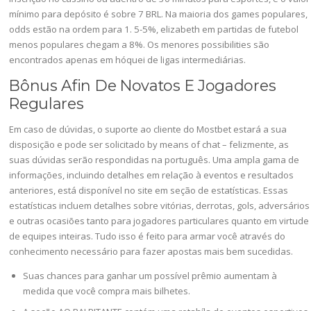
mínimo para depósito é sobre 7 BRL. Na maioria dos games populares,
odds estão na ordem para 1. 5-5%, elizabeth em partidas de futebol
menos populares chegam a 8%. Os menores possibilities são
encontrados apenas em hóquei de ligas intermediárias.
Bônus Afin De Novatos E Jogadores
Regulares
Em caso de dúvidas, o suporte ao cliente do Mostbet estará a sua
disposição e pode ser solicitado by means of chat – felizmente, as
suas dúvidas serão respondidas na português. Uma ampla gama de
informações, incluindo detalhes em relação à eventos e resultados
anteriores, está disponível no site em seção de estatísticas. Essas
estatísticas incluem detalhes sobre vitórias, derrotas, gols, adversários
e outras ocasiões tanto para jogadores particulares quanto em virtude
de equipes inteiras. Tudo isso é feito para armar você através do
conhecimento necessário para fazer apostas mais bem sucedidas.
Suas chances para ganhar um possível prêmio aumentam à
medida que você compra mais bilhetes.