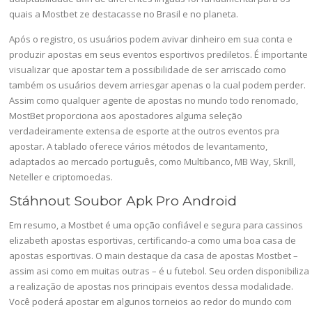
quais a Mostbet ze destacasse no Brasil e no planeta.
Após o registro, os usuários podem avivar dinheiro em sua conta e
produzir apostas em seus eventos esportivos prediletos. É importante
visualizar que apostar tem a possibilidade de ser arriscado como
também os usuários devem arriesgar apenas o la cual podem perder.
Assim como qualquer agente de apostas no mundo todo renomado,
MostBet proporciona aos apostadores alguma seleção
verdadeiramente extensa de esporte at the outros eventos pra
apostar. A tablado oferece vários métodos de levantamento,
adaptados ao mercado português, como Multibanco, MB Way, Skrill,
Neteller e criptomoedas.
Stáhnout Soubor Apk Pro Android
Em resumo, a Mostbet é uma opção confiável e segura para cassinos
elizabeth apostas esportivas, certificando-a como uma boa casa de
apostas esportivas. O main destaque da casa de apostas Mostbet –
assim asi como em muitas outras – é u futebol. Seu orden disponibiliza
a realização de apostas nos principais eventos dessa modalidade.
Você poderá apostar em algunos torneios ao redor do mundo com