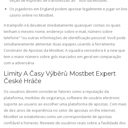
seção de esportes de transmissão ao” “listo da Mostbet.
Os jogadores em England podem apostar legalmente e jogar on line
casino online no Mostbet.
A trampolín irá desativar imediatamente quaisquer contas os quais
tenham o mesmo nome, endereço sobre e-mail, número sobre
telefone” “ou outras informações de identificação pessoal. Você pode
simultaneamente alimentar duas equipes usando a ferramenta
Construtor de Apostas da Mostbet. A squadra vencedora é a new que
tem o maior número sobre gols marcados em geral em comparação
com a adversária.
Limity A Časy Výběrů Mostbet Expert
České Hráče
Os usuários devem considerar fatores como a reputação da
plataforma, medidas de segurança, software de usuário electronic
suporte ao usuario ao escolher uma plataforma de apostas. Com mais
de dez anos de experiência no setor de apostas on the internet,
MostBet se estabeleceu como um correspondante de apostas
confiável e honesto. Reviews de usuários reais sobre a facilidade dos