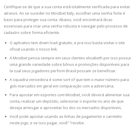
Certifique-se de que a sua conta está totalmente verificada para evitar
atrasos. Ao se suceder no Mostbet Italy, escolher uma senha forte é
basic para proteger sua conta. Abaixo, você encontrará dicas
essenciais para criar uma senha robusta e navegar pelo processo de
cadastro sobre forma eficiente.
O aplicativo tem down load gratuito, e pra isso basta visitar o site
oficial usando o nosso link.
A Mostbet pensa sempre em seus clientes elizabeth por isso possui
uma grande variedade sobre bônus e promoções disponíveis para
la cual seus jogadores perform Brasil possam ze beneficiar.
A squadra vencedora é some sort of que tem o maior número para
gols marcados em geral em comparação com a adversária.
Para apostar em esportes com Mostbet, você deverá alimentar sua
conta, realizar um depósito, selecionar o esporte no ano de que
deseja arriesgar e aproveitar los dos os mercados disponíveis.
Você pode apostar usando as linhas de pagamento e carretéis
neste jogo, e se isso pagar, você” “recebe.