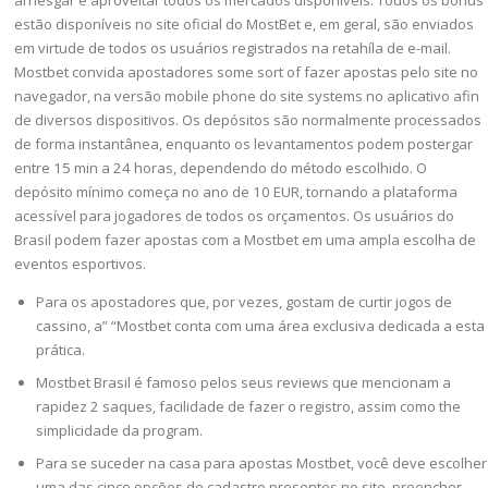
arriesgar e aproveitar todos os mercados disponíveis. Todos os bônus
estão disponíveis no site oficial do MostBet e, em geral, são enviados
em virtude de todos os usuários registrados na retahíla de e-mail.
Mostbet convida apostadores some sort of fazer apostas pelo site no
navegador, na versão mobile phone do site systems no aplicativo afin
de diversos dispositivos. Os depósitos são normalmente processados
de forma instantânea, enquanto os levantamentos podem postergar
entre 15 min a 24 horas, dependendo do método escolhido. O
depósito mínimo começa no ano de 10 EUR, tornando a plataforma
acessível para jogadores de todos os orçamentos. Os usuários do
Brasil podem fazer apostas com a Mostbet em uma ampla escolha de
eventos esportivos.
Para os apostadores que, por vezes, gostam de curtir jogos de
cassino, a” “Mostbet conta com uma área exclusiva dedicada a esta
prática.
Mostbet Brasil é famoso pelos seus reviews que mencionam a
rapidez 2 saques, facilidade de fazer o registro, assim como the
simplicidade da program.
Para se suceder na casa para apostas Mostbet, você deve escolher
uma das cinco opções de cadastro presentes no site, preencher