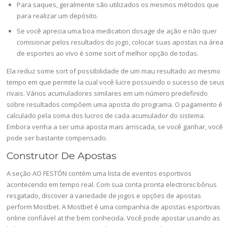
Para saques, geralmente são utilizados os mesmos métodos que
para realizar um depósito.
Se você aprecia uma boa medication dosage de ação e não quer
comisionar pelos resultados do jogo, colocar suas apostas na área
de esportes ao vivo é some sort of melhor opção de todas.
Ela reduz some sort of possibilidade de um mau resultado ao mesmo
tempo em que permite la cual você lucre possuindo o sucesso de seus
rivais. Vários acumuladores similares em um número predefinido
sobre resultados compõem uma aposta do programa. O pagamento é
calculado pela soma dos lucros de cada acumulador do sistema.
Embora venha a ser uma aposta mais arriscada, se você ganhar, você
pode ser bastante compensado.
Construtor De Apostas
A seção AO FESTÓN contém uma lista de eventos esportivos
acontecendo em tempo real. Com sua conta pronta electronic bônus
resgatado, discover a variedade de jogos e opções de apostas
perform Mostbet. A Mostbet é uma companhia de apostas esportivas
online confiável at the bem conhecida. Você pode apostar usando as