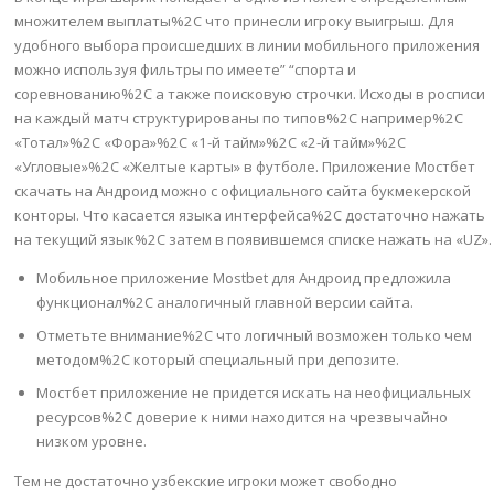
множителем выплаты%2C что принесли игроку выигрыш. Для
удобного выбора происшедших в линии мобильного приложения
можно используя фильтры по имеете” “спорта и
соревнованию%2C а также поисковую строчки. Исходы в росписи
на каждый матч структурированы по типов%2C например%2C
«Тотал»%2C «Фора»%2C «1-й тайм»%2C «2-й тайм»%2C
«Угловые»%2C «Желтые карты» в футболе. Приложение Мостбет
скачать на Андроид можно с официального сайта букмекерской
конторы. Что касается языка интерфейса%2C достаточно нажать
на текущий язык%2C затем в появившемся списке нажать на «UZ».
Мобильное приложение Mostbet для Андроид предложила
функционал%2C аналогичный главной версии сайта.
Отметьте внимание%2C что логичный возможен только чем
методом%2C который специальный при депозите.
Мостбет приложение не придется искать на неофициальных
ресурсов%2C доверие к ними находится на чрезвычайно
низком уровне.
Тем не достаточно узбекские игроки может свободно