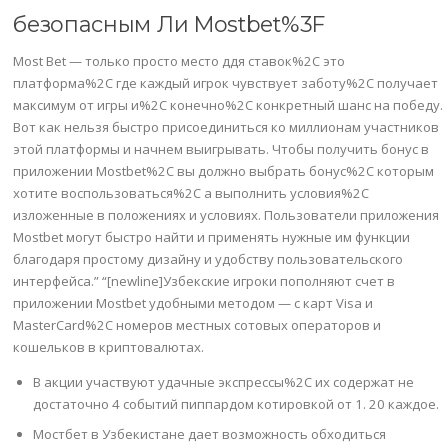
безопасным Ли Mostbet%3F
Most Bet — только просто место ддя ставок%2C это
платформа%2C где каждый игрок чувствует заботу%2C получает
максимум от игры и%2C конечно%2C конкретный шанс на победу.
Вот как нельзя быстро присоединиться ко миллионам участников
этой платформы и начнем выигрывать. Чтобы получить бонус в
приложении Mostbet%2C вы должно выбрать бонус%2C которым
хотите воспользоваться%2C а выполнить условия%2C
изложенные в положениях и условиях. Пользователи приложения
Mostbet могут быстро найти и применять нужные им функции
благодаря простому дизайну и удобству пользовательского
интерфейса.” “[newline]Узбекские игроки пополняют счет в
приложении Mostbet удобными методом — с карт Visa и
MasterCard%2C номеров местных сотовых операторов и
кошельков в криптовалютах.
В акции участвуют удачные экспрессы%2C их содержат не
достаточно 4 событий пиппардом котировкой от 1. 20 каждое.
Мостбет в Узбекистане дает возможность обходиться