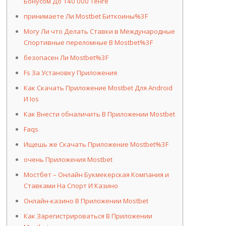
Бонусом До 140 000 Тенге
принимаете Ли Mostbet Биткоины%3F
Могу Ли что Делать Ставки в Международные
Спортивные переломные В Mostbet%3F
безопасен Ли Mostbet%3F
Fs За Установку Приложения
Как Скачать Приложение Mostbet Для Android
И Ios
Как Внести обналичить В Приложении Mostbet
Faqs
Ищешь же Скачать Приложение Mostbet%3F
очень Приложения Mostbet
Мостбет – Онлайн Букмекерская Компания и
Ставками На Спорт И Казино
Онлайн-казино В Приложении Mostbet
Как Зарегистрироваться В Приложении