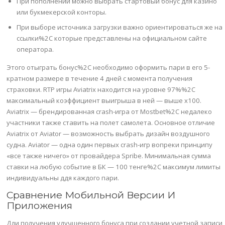
При пополнении можно выбрать стартовый бонус для казино
или букмекерской конторы.
При выборе источника загрузки важно ориентироваться же на
ссылки%2C которые представлены на официальном сайте
оператора.
Этого отыграть бонус%2C необходимо оформить пари в его 5-
кратном размере в течение 4 дней с момента получения
страховки. RTP игры Aviatrix находится на уровне 97%%2C
максимальный коэффициент выигрыша в ней — выше х100.
Aviatrix — брендированная crash-игра от Mostbet%2C недалеко
участники также ставить на полет самолета. Основное отличие
Aviatrix от Aviator — возможность выбрать дизайн воздушного
судна. Aviator — одна один первых crash-игр вопреки принципу
«все также ничего» от провайдера Spribe. Минимальная сумма
ставки на любую событие в БК — 100 тенге%2C максимум лимиты
индивидуальны ддя каждого пари.
Сравнение Мобильной Версии И
Приложения
Дли получения удучшенного бонуса при создании учетной записи