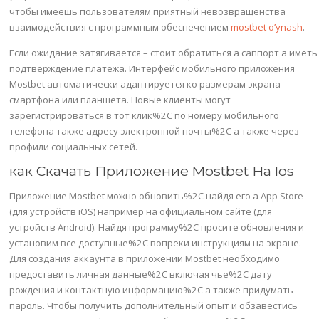
чтобы имеешь пользователям приятный невозвращенства
взаимодействия с программным обеспечением
mostbet o’ynash
.
Если ожидание затягивается – стоит обратиться а саппорт а иметь
подтверждение платежа. Интерфейс мобильного приложения
Mostbet автоматически адаптируется ко размерам экрана
смартфона или планшета. Новые клиенты могут
зарегистрироваться в тот клик%2C по номеру мобильного
телефона также адресу электронной почты%2C а также через
профили социальных сетей.
как Скачать Приложение Mostbet На Ios
Приложение Mostbet можно обновить%2C найдя его а App Store
(для устройств iOS) например на официальном сайте (для
устройств Android). Найдя программу%2C просите обновления и
установим все доступные%2C вопреки инструкциям на экране.
Для создания аккаунта в приложении Mostbet необходимо
предоставить личная данные%2C включая чье%2C дату
рождения и контактную информацию%2C а также придумать
пароль. Чтобы получить дополнительный опыт и обзавестись