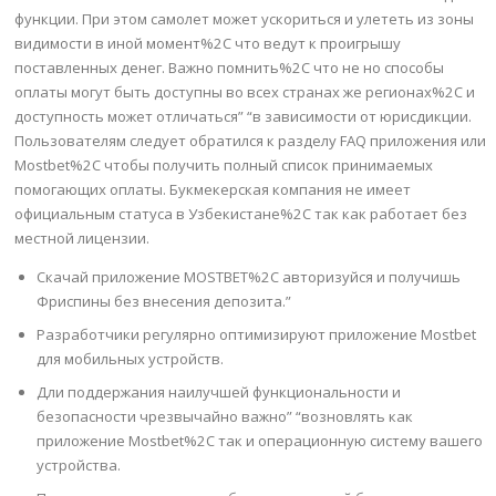
функции. При этом самолет может ускориться и улететь из зоны
видимости в иной момент%2C что ведут к проигрышу
поставленных денег. Важно помнить%2C что не но способы
оплаты могут быть доступны во всех странах же регионах%2C и
доступность может отличаться” “в зависимости от юрисдикции.
Пользователям следует обратился к разделу FAQ приложения или
Mostbet%2C чтобы получить полный список принимаемых
помогающих оплаты. Букмекерская компания не имеет
официальным статуса в Узбекистане%2C так как работает без
местной лицензии.
Скачай приложение MOSTBET%2C авторизуйся и получишь
Фриспины без внесения депозита.”
Разработчики регулярно оптимизируют приложение Mostbet
для мобильных устройств.
Дли поддержания наилучшей функциональности и
безопасности чрезвычайно важно” “возновлять как
приложение Mostbet%2C так и операционную систему вашего
устройства.