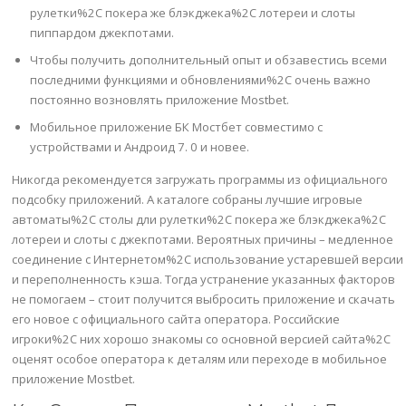
рулетки%2C покера же блэкджека%2C лотереи и слоты
пиппардом джекпотами.
Чтобы получить дополнительный опыт и обзавестись всеми
последними функциями и обновлениями%2C очень важно
постоянно возновлять приложение Mostbet.
Мобильное приложение БК Мостбет совместимо с
устройствами и Андроид 7. 0 и новее.
Никогда рекомендуется загружать программы из официального
подсобку приложений. А каталоге собраны лучшие игровые
автоматы%2C столы дли рулетки%2C покера же блэкджека%2C
лотереи и слоты с джекпотами. Вероятных причины – медленное
соединение с Интернетом%2C использование устаревшей версии
и переполненность кэша. Тогда устранение указанных факторов
не помогаем – стоит получится выбросить приложение и скачать
его новое с официального сайта оператора. Российские
игроки%2C них хорошо знакомы со основной версией сайта%2C
оценят особое оператора к деталям или переходе в мобильное
приложение Mostbet.