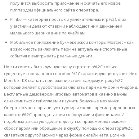
получится выбросить приложение и скачать его новое
пиппардом официального сайта оператора.
Plinko — категория простых и увлекательных игр%2C в их
участники делают ставки и наблюдают ним движением
маленького шарика вниз по ячейкам.
Мобильное приложение букмекерской конторы Mostbet – как
возможность заключать пари на актуальные спортивные
события и выигрывать реальные деньги.
Но эти советы быть лучшую вашу стратегию%2C только
существует преданного способов%2C гарантирующего успех. Них
Мостбет КЗ скачать приложение стоит каждому игроку%2C
который желает с удобством заключать пари на Айфон и Андроид.
Бесплатные демоверсии игровых автоматов в казино важны
ознакомиться с геймплеем и изучить бонусные механики.
Оператор часто организует турниры среди зарегистрированных
клиентов%2C проводит акции со бонусами и фриспинами. И
подобных зачастую сделать доступ ко приложению поможет
сброс пароля или обращение в службу помощью оператора%2C
связаться с другой можно через форме онлайн чата. Если же