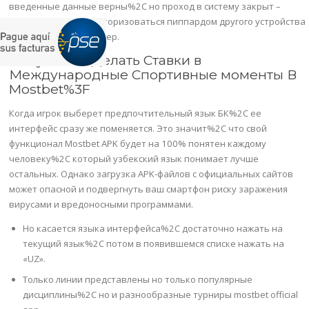
введенные данные верны%2C но проход в систему закрыт –
нужно получиться авторизоваться пиппардом другого устройства
и перезагрузить роутер.
Могу Ли не Делать Ставки в
Международные Спортивные моменты В
Mostbet%3F
Когда игрок выберет предпочтительный язык БК%2C ее
интерфейс сразу же поменяется. Это значит%2C что свой
функционал Mostbet APK будет на 100% понятен каждому
человеку%2C который узбекский язык понимает лучше
остальных. Однако загрузка APK-файлов с официальных сайтов
может опасной и подвергнуть ваш смартфон риску заражения
вирусами и вредоносными программами.
Но касается языка интерфейса%2C достаточно нажать на
текущий язык%2C потом в появившемся списке нажать на
«UZ».
Только линии представлены но только популярные
дисциплины%2C но и разнообразные турниры mostbet official