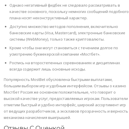
Однако негативный фидбек не следовало рассматривать в
качестве основного, поскольку немногих сообщений подобного
плана носят неконструктивный характер.
Доступно множество методов пополнения, включительно
банковские карты (Visa, Mastercard), электронные банковские
системы (WebMoney), только также криптовалюты.
Кроме чтобы они могут становиться с течением долгое по
усмотрению букмекерской компании «Мостбет».
Роспись на второстепенных соревнованиях и дисциплинах
всегда содержит лишь основные исходы.
Популярность MostBet обусловлена быстрыми выплатами,
большим выбором игр и удобным интерфейсом. Отзывы о казино
Мостбет Россия же основном положительные, что говорит о
высокой качестве услуг, предоставляемых игрокам. Пользователи
отметим быстрый и удобно интерфейс, широкий ассортимент игр
от ведущих разработчиков, а эксклавов прозрачность и верность
механизма начисления выигрышей.
Отзывы С Оценкой