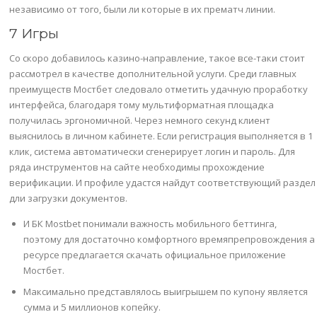
независимо от того, были ли которые в их прематч линии.
7 Игры
Со скоро добавилось казино-направление, такое все-таки стоит
рассмотрел в качестве дополнительной услуги. Среди главных
преимуществ Мостбет следовало отметить удачную проработку
интерфейса, благодаря тому мультиформатная площадка
получилась эргономичной. Через немного секунд клиент
выяснилось в личном кабинете. Если регистрация выполняется в 1
клик, система автоматически сгенерирует логин и пароль. Для
ряда инструментов на сайте необходимы прохождение
верификации. И профиле удастся найдут соответствующий раздел
дли загрузки документов.
И БК Mostbet понимали важность мобильного беттинга,
поэтому для достаточно комфортного времяпрепровождения а
ресурсе предлагается скачать официальное приложение
Мостбет.
Максимально представлялось выигрышем по купону является
сумма и 5 миллионов копейку.