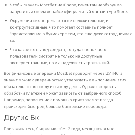
Чтобы скачать Мостбет на iPhone, клиентам необходимо
запустить и своем девайсе официальный магазин App Store.
Окружении них встречаются же положительные, и
контрсуггестивные, что помогает составить полное”
“представление о букмекере тем, кто еще даже сотрудничал с
со.
Что касается вывод средств, то туда очень часто
пользователи смотрят не только на доступные
экспериентальные, но и а надежность транзакций.
Все финансовые операции Mostbet проводит через ЦУПИС, а
значит можно с уверенностью утверждать о выполнении этих
обязательств по вводу и выводу денег. Однако, скорость
обработки платежей может зависеть от выбранного способ.
Например, пополнение с помощью криптовалют всегда
происходит быстрее, больше банковские переводы.
Другие Бк
Присаживатесь, Я играл мостбет 2 года, месяц назад мне