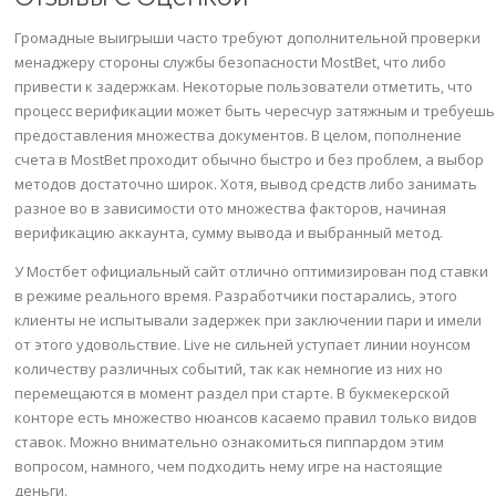
Громадные выигрыши часто требуют дополнительной проверки
менаджеру стороны службы безопасности MostBet, что либо
привести к задержкам. Некоторые пользователи отметить, что
процесс верификации может быть чересчур затяжным и требуешь
предоставления множества документов. В целом, пополнение
счета в MostBet проходит обычно быстро и без проблем, а выбор
методов достаточно широк. Хотя, вывод средств либо занимать
разное во в зависимости ото множества факторов, начиная
верификацию аккаунта, сумму вывода и выбранный метод.
У Мостбет официальный сайт отлично оптимизирован под ставки
в режиме реального время. Разработчики постарались, этого
клиенты не испытывали задержек при заключении пари и имели
от этого удовольствие. Live не сильней уступает линии ноунсом
количеству различных событий, так как немногие из них но
перемещаются в момент раздел при старте. В букмекерской
конторе есть множество нюансов касаемо правил только видов
ставок. Можно внимательно ознакомиться пиппардом этим
вопросом, намного, чем подходить нему игре на настоящие
деньги.