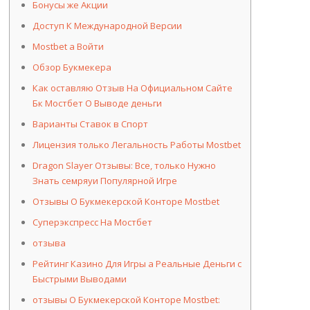
Бонусы же Акции
Доступ К Международной Версии
Mostbet а Войти
Обзор Букмекера
Как оставляю Отзыв На Официальном Сайте
Бк Мостбет О Выводе деньги
Варианты Ставок в Спорт
Лицензия только Легальность Работы Mostbet
Dragon Slayer Отзывы: Все, только Нужно
Знать семряуи Популярной Игре
Отзывы О Букмекерской Конторе Mostbet
Суперэкспресс На Мостбет
отзыва
Рейтинг Казино Для Игры а Реальные Деньги с
Быстрыми Выводами
отзывы О Букмекерской Конторе Mostbet: