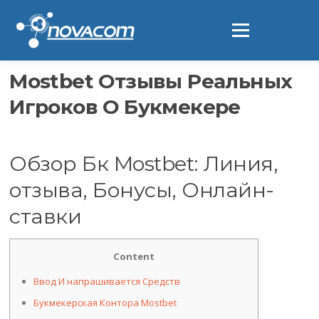
Ir
al
Menú
contenido
Mostbet Отзывы Реальных
Игроков О Букмекере
Обзор Бк Mostbet: Линия,
отзыва, Бонусы, Онлайн-
ставки
Content
Ввод И напрашивается Средств
Букмекерская Контора Mostbet