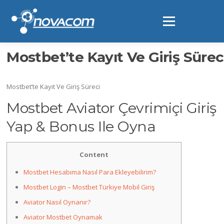
Ir
al
Menú
contenido
Mostbet’te Kayıt Ve Giriş Sürec
Mostbet’te Kayıt Ve Giriş Süreci
Mostbet Aviator Çevrimiçi Giriş
Yap & Bonus Ile Oyna
Content
Mostbet Hesabıma Nasıl Para Ekleyebilirim?
Mostbet Login – Mostbet Türkiye Mobil Giriş
Aviator Nasıl Oynanır?
Aviator Mostbet Oynamak