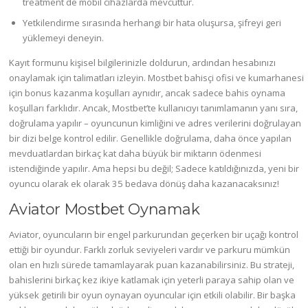
treatment de mobil cihazlarda mevcuttur.
Yetkilendirme sırasında herhangi bir hata oluşursa, şifreyi geri
yüklemeyi deneyin.
Kayıt formunu kişisel bilgilerinizle doldurun, ardından hesabınızı
onaylamak için talimatları izleyin. Mostbet bahisçi ofisi ve kumarhanesi
için bonus kazanma koşulları aynıdır, ancak sadece bahis oynama
koşulları farklıdır. Ancak, Mostbet’te kullanıcıyı tanımlamanın yanı sıra,
doğrulama yapılır – oyuncunun kimliğini ve adres verilerini doğrulayan
bir dizi belge kontrol edilir. Genellikle doğrulama, daha önce yapılan
mevduatlardan birkaç kat daha büyük bir miktarın ödenmesi
istendiğinde yapılır. Ama hepsi bu değil; Sadece katıldığınızda, yeni bir
oyuncu olarak ek olarak 35 bedava dönüş daha kazanacaksınız!
Aviator Mostbet Oynamak
Aviator, oyuncuların bir engel parkurundan geçerken bir uçağı kontrol
ettiği bir oyundur. Farklı zorluk seviyeleri vardır ve parkuru mümkün
olan en hızlı sürede tamamlayarak puan kazanabilirsiniz. Bu strateji,
bahislerini birkaç kez ikiye katlamak için yeterli paraya sahip olan ve
yüksek getirili bir oyun oynayan oyuncular için etkili olabilir. Bir başka