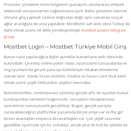
Prosedür, yönetime resmi belgelerin (pasaport, uluslararası ehliyet)
elektronik versiyonlarının sağlanmasını içerir. Bahis şirketinin internet
sitesine giriş yapmak sadece doğrudan değil, aynı zamanda sosyal
ağlar aracılığıyla de uma yapılabilir. MostBet’in sah web sitesi Türkçe de
dahil olmak üzere 38 dilde yerelleştirilmiştir
mostbet aviator telegram
group
.
Mostbet Login – Mostbet Türkiye Mobil Giriş
Bunun nasıl yapılacağına ilişkin ayrıntılar kumarhane web sitesinde
bulunabilir. Çevrimiçi online poker odası, oyuncuların turnuvalarda ve
ring oyunlarında gerçek para için birbirleriyle rekabet etmelerine
olanak tanır. Sitede Texas Hold’em, Omaha ve Seven Card Stud dahil
olmak üzere çeşitli farklı poker çeşitleri mevcuttur.
Bununla birlikte, contemporary çevrimiçi gerçek afin de oyunları kumar
kuruluşundan tamamen bağımsızdır, sonuçların hesaplanması
operatörün sunucusunda gerçekleşir. Bugün, gerçek parayla
oynayabileceğiniz platformlar pazarında birçok proje var ve the girl
birinin avantajları empieza dezavantajları var. Çok çeşitli casinolar
genellikle oyuncular için bir zorluktur, ancak yine de hızlı bir şekilde bir