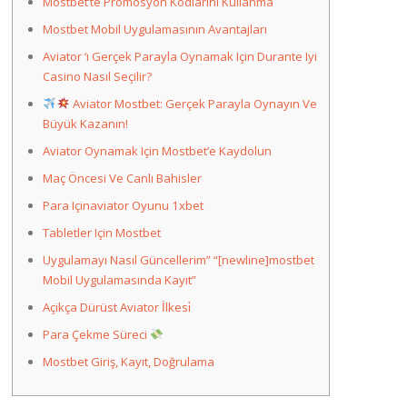
Mostbet’te Promosyon Kodlarını Kullanma
Mostbet Mobil Uygulamasının Avantajları
Aviator ‘ı Gerçek Parayla Oynamak Için Durante Iyi
Casino Nasıl Seçilir?
Aviator Mostbet: Gerçek Parayla Oynayın Ve
Büyük Kazanın!
Aviator Oynamak Için Mostbet’e Kaydolun
Maç Öncesi Ve Canlı Bahisler
Para Içinaviator Oyunu 1xbet
Tabletler Için Mostbet
Uygulamayı Nasıl Güncellerim” “[newline]mostbet
Mobil Uygulamasında Kayıt”
Açikça Dürüst Aviator İlkesi̇
Para Çekme Süreci
Mostbet Giriş, Kayıt, Doğrulama