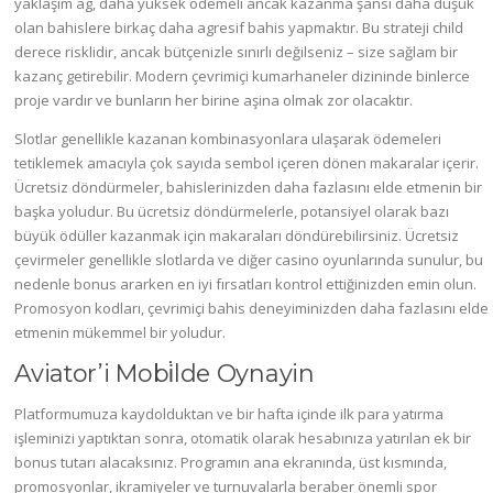
yaklaşım ag, daha yüksek ödemeli ancak kazanma şansı daha düşük
olan bahislere birkaç daha agresif bahis yapmaktır. Bu strateji child
derece risklidir, ancak bütçenizle sınırlı değilseniz – size sağlam bir
kazanç getirebilir. Modern çevrimiçi kumarhaneler dizininde binlerce
proje vardır ve bunların her birine aşina olmak zor olacaktır.
Slotlar genellikle kazanan kombinasyonlara ulaşarak ödemeleri
tetiklemek amacıyla çok sayıda sembol içeren dönen makaralar içerir.
Ücretsiz döndürmeler, bahislerinizden daha fazlasını elde etmenin bir
başka yoludur. Bu ücretsiz döndürmelerle, potansiyel olarak bazı
büyük ödüller kazanmak için makaraları döndürebilirsiniz. Ücretsiz
çevirmeler genellikle slotlarda ve diğer casino oyunlarında sunulur, bu
nedenle bonus ararken en iyi fırsatları kontrol ettiğinizden emin olun.
Promosyon kodları, çevrimiçi bahis deneyiminizden daha fazlasını elde
etmenin mükemmel bir yoludur.
Aviator’i Mobi̇lde Oynayin
Platformumuza kaydolduktan ve bir hafta içinde ilk para yatırma
işleminizi yaptıktan sonra, otomatik olarak hesabınıza yatırılan ek bir
bonus tutarı alacaksınız. Programın ana ekranında, üst kısmında,
promosyonlar, ikramiyeler ve turnuvalarla beraber önemli spor