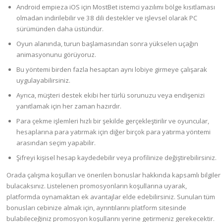
Android empieza iOS için MostBet istemci yazılımı bölge kısıtlaması
olmadan indirilebilir ve 38 dili destekler ve işlevsel olarak PC
sürümünden daha üstündür.
Oyun alanında, turun başlamasından sonra yükselen uçağın
animasyonunu görüyoruz.
Bu yöntemi birden fazla hesaptan aynı lobiye girmeye çalışarak
uygulayabilirsiniz.
Ayrıca, müşteri destek ekibi her türlü sorunuzu veya endişenizi
yanıtlamak için her zaman hazırdır.
Para çekme işlemleri hızlı bir şekilde gerçekleştirilir ve oyuncular,
hesaplarına para yatırmak için diğer birçok para yatırma yöntemi
arasından seçim yapabilir.
Şifreyi kişisel hesap kaydedebilir veya profilinize değiştirebilirsiniz.
Orada çalışma koşulları ve önerilen bonuslar hakkında kapsamlı bilgiler
bulacaksınız. Listelenen promosyonların koşullarına uyarak,
platformda oynamaktan ek avantajlar elde edebilirsiniz. Sunulan tüm
bonusları cebinize almak için, ayrıntılarını platform sitesinde
bulabileceğiniz promosyon koşullarını yerine getirmeniz gerekecektir.