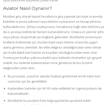
oyun platformu seçmenin yolları vardır.
Aviator Nasıl Oynanır?
Mostbet giriş olarak kişisel hesabınıza giriş yapmak için kayıt sırasında
belirtilen e-posta adresini veya telefon numarasını ve hesap şifrenizi
kullanabilirsiniz. Şifreyi unuttuysanız, hesabınıza bağlı olan telefonu ya
da e–postayı belirterek hemen kurtarabilirsiniz. Onlara en yeni bir şifre
veya şifreyi oluşturmak için bağlantı gelecektir. Mostbet’te promosyon
kodlarını kullanmak için, bunları kayıt veya ödeme sırasında uygun
alana girmeniz yeterlidir. Ne elde ettiğinizi anladığınızdan emin olmak
için kodla ilişkili tüm hüküm ve koşulları okuduğunuzdan emin olun.
Promosyon kodları yalnızca belirli spor bahisleri hizmetleri için geçerli
olabilir, bu nedenle kullanmadan önce gerekirse iki kez kontrol
ettiğinizden emin olun.
Bu prosedür, yasal bir alanda faaliyet göstermek tercih eden tüm
casinolar için bir gerekliliktir.
Kaybedilen bahisler için %100 iade edilebilir bir sigorta poliçesi de
bulunmaktadır.
Mostbet’te bu position hem bilgisayarlarda sprained ankle