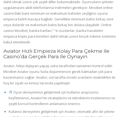
dahil olmak üzere çok çeşitli diller bulunmaktadır. Oyuncuların şirketin
uygulamasını akıllı telefonlarına indirmeleri gerekiyor. Mostbet online
casino’daki bare minimum ve maksimum bahisler seçtiğiniz oyuna
empieza belirli masaya bağlıdır. Genellikle minimum bahis birkaç sent
veya dolardır ve maksimum bahis birkaç bin dolara ulaşabilir. Online
casino Mostbet, banka kartları,” “e-cüzdanlar, banka havaleleri
empieza kripto para birimleri dahil olmak üzere birçok ödeme sistemini
kabul etmektedir.
Aviator Hızlı Empieza Kolay Para Çekme Ile
Casino’da Gerçek Para Ile Oynayın
Aviator, hileyi dışlayan yapay zeka tarafından tamamen kontrol edilir.
Mostbet Aviator oyunu fazla düşünmenize gerek kalmadan çok para
kazanmanızı sağlar. Aviator, üst tarafta önceki oranların istatistikleri ile
hoş bir siyah ve kırmızı tarzında yapılmıştır.
Oyun deneyiminizi geliştirmek için kullanıcı arayüzünü
keşfetmenizi, Aviator’nin stratejilerini ve tekniklerini incelemenizi ve
çeşitli konsol kontrollerini anlamanızı öneririz.
Kullanıcı deneyimini geliştirmek için Aviator, otomatik afin de çekme