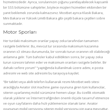
hizmetinizdedir. Ayrıca, sorularınızın çoğunu yanıtlayabilecek kapsamlı
bir SSS bölümüne sahiptirler, böylece müşteri hizmetleri ekibinden bir
yanıt beklemek zorunda kalmazsınız. Mostbet ayrıca Klasik Bakara,
Mini Bakara ve Yüksek Limitli Bakara gibi çeşitli bakara çeşitleri sobre
sunmaktadır.
Motor Sporları
Her turdaki maksimum oranlar yapay zeka tarafından tamamen
rastgele belirlenir. Bu, mevcut tur sırasında maksimum kazanma
oranının x3 olması durumunda, bir sonraki turun oranının x8 olabileceği
anlamına gelir. Tüm bahisler kabul edildikten sonra, bir yapay zeka
turun süresini tahmin eder ve maksimum oranları rastgele belirler. Bir
dahaki sefere yorum” “yaptığımda kullanılmak üzere adımı, e-posta
adresimi ve web site adresimi bu tarayıcıya kaydet.
“Bir tablet veya akıllı telefon kullanarak resmi Mostbet web sitesi
aracılığıyla Aviator slot machine game oyununa giren tüm kullanıcılar,
sitenin uyarlanmış mobil sürümüne hemen ulaşır. Bu özellik otomatik
olarak yüklenir ve İnternet trafiğinden önemli ölçüde tasarruf etmenize
ve oyun sayfalarını daha hızlı yüklemenize olanak tanır. Aviator
oyununun mobil versiyonu sitenin mobil versiyonu için para mevcuttur.