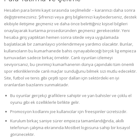
Hesabın para birimi kayıt sırasında seçilmelidir – kararınızı daha sonra
değiştiremezsiniz. Şifrenizi veya giriş bilgilerinizi kaybederseniz, destek
ekibiyle iletişime geçmeniz ve daha önce belirttiğiniz kişisel bilgileri
onaylayarak kurtarma prosedüründen geçmeniz gerekecektir. Yeni
hesaba giriş yaptıktan hemen sonra sitede veya uygulamada
başlatılacak bir zamanlayıcı yönlendirmeye yardımcı olacaktır. Bunlar,
kullanıcıların bu kumarhanede bahis oynayabileceği birçok lig empieza
turnuvadan sadece birkaç örnektir. Canlı oyunları izlemeyi
seviyorsanız, bu çevrimiçi kumarhanenin dünya çapındaki tüm önemli
spor etkinliklerinde canlı maçlar sunduğunu bilmek sizi mutlu edecektir.
Site, futbol ve tenis gibi çeşitli spor dalları için sektördeki en iyi
oranlardan bazılarını sunmaktadır.
Bu oyunlar gerçekçi grafiklere sahiptir ve yan bahisler ve çoklu el
oyunu gibi ek özelliklerle birlikte gelir.
Promosyon kodlarını joe kullanıcılar için freespinler ücretsizdir.
Kurulum birkaç saniye sürer empieza tamamlandığında, akıllı
telefonun çalışma ekranında Mostbet logosuna sahip bir kısayol
görünecektir.