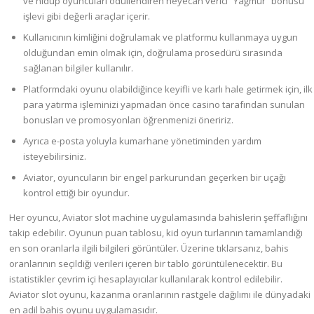
ve hidup oyuncuları ödüllendiren heyecan verici “Yağmur” bonusu
işlevi gibi değerli araçlar içerir.
Kullanıcının kimliğini doğrulamak ve platformu kullanmaya uygun
olduğundan emin olmak için, doğrulama prosedürü sırasında
sağlanan bilgiler kullanılır.
Platformdaki oyunu olabildiğince keyifli ve karlı hale getirmek için, ilk
para yatırma işleminizi yapmadan önce casino tarafından sunulan
bonusları ve promosyonları öğrenmenizi öneririz.
Ayrıca e-posta yoluyla kumarhane yönetiminden yardım
isteyebilirsiniz.
Aviator, oyuncuların bir engel parkurundan geçerken bir uçağı
kontrol ettiği bir oyundur.
Her oyuncu, Aviator slot machine uygulamasında bahislerin şeffaflığını
takip edebilir. Oyunun puan tablosu, kid oyun turlarının tamamlandığı
en son oranlarla ilgili bilgileri görüntüler. Üzerine tıklarsanız, bahis
oranlarının seçildiği verileri içeren bir tablo görüntülenecektir. Bu
istatistikler çevrim içi hesaplayıcılar kullanılarak kontrol edilebilir.
Aviator slot oyunu, kazanma oranlarının rastgele dağılımı ile dünyadaki
en adil bahis oyunu uygulamasıdır.