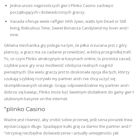
Jedna unces najprostszych gier t Plinko Casino zachwyci
początkujących i doświadczonych graczy.
Vavada oferuje wiele raffgier mhh żywo, watts tym Dead or Still
living, Ridiculous Time, Sweet Bonanza Candyland my lover and i
inne.
Główna mechanika gry polega na tym, że piłka zrzucana jest z góry
planszy, a gracz ma za zadanie przewidzieć, w którą przegródkę trafi.
To, co czyni Plinko atrakcyjnym w kasynach online, to prostota zasad,
szybkie pace gry oraz możliwość zdobycia realnych nagród
pieniężnych. Dla wielu graczy jest to doskonała opcja dla tych, którzy
szukają szybkiej rozrywki my partner and i nie chcą uczyć się
skomplikowanych strategii. Grając odpowiedzialnie my partner and i
dobrze się bawiąc, Plinko może być świetnym dodatkiem do gamy gier t
ulubionym kasynie on the internet.
“plinko Casino
Ważne jest również, aby zrobić sobie przerwę, jeśli seria porażek trwa
wystarczająco długo. Spadające kulki graj za darmo the partner and i”
“otrzymaj niezbędne doświadczenie i actually umiejętności. Jak