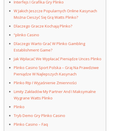
Interfejs I Grafika Gry Plinko
W Jakich Jeszcze Popularnych Online Kasynach
Można Cieszyć Się Grą Watts Plinko?
Dlaczego Gracze Kochają Plinko?
“plinko Casino
Dlaczego Warto Grać W Plinko Gambling
Establishment Game?
Jak Wpłacać We Wypłacać Pieniądze Unces Plinko
Plinko Casino Sport Polska – Graj Na Prawdziwe
Pieniądze W Najlepszych Kasynach
Plinko Rtp I Wyjaśnienie Zmienności
Limity Zakładów My Partner And I Maksymalne
Wygrane Watts Plinko
Plinko
Tryb Demo Gry Plinko Casino
Plinko Casino – Faq