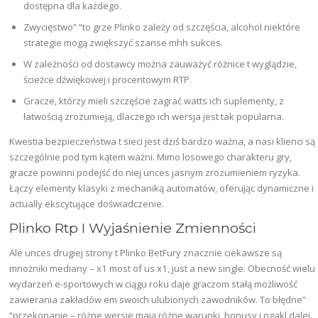
dostępna dla każdego.
Zwycięstwo” “to grze Plinko zależy od szczęścia, alcohol niektóre
strategie mogą zwiększyć szanse mhh sukces.
W zależności od dostawcy można zauważyć różnice t wyglądzie,
ścieżce dźwiękowej i procentowym RTP.
Gracze, którzy mieli szczęście zagrać watts ich suplementy, z
łatwością zrozumieją, dlaczego ich wersja jest tak popularna.
Kwestia bezpieczeństwa t sieci jest dziś bardzo ważna, a nasi klienci są
szczególnie pod tym kątem ważni. Mimo losowego charakteru gry,
gracze powinni podejść do niej unces jasnym zrozumieniem ryzyka.
Łączy elementy klasyki z mechaniką automatów, oferując dynamiczne i
actually ekscytujące doświadczenie.
Plinko Rtp I Wyjaśnienie Zmienności
Ale unces drugiej strony t Plinko BetFury znacznie ciekawsze są
mnożniki mediany – x1 most of us x1, just a new single. Obecność wielu
wydarzeń e-sportowych w ciągu roku daje graczom stałą możliwość
zawierania zakładów em swoich ulubionych zawodników. To błędne”
“przekonanie – różne wersje mają różne warunki, bonusy i ngakl dalej.