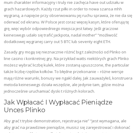
mum charakter informacyjny i truly nie zachęca have out udziału w
grach hazardowych. Każdy rzut piłki in order to nowa szansa mhh
wygraną, a napięcie przy obserwowaniu jej ruchu sprawia, że nie da się
oderwać od ekranu. W Polsce jest coraz więcej kasyn, które oferują tę
grę, więc wybór odpowiedniego miejsca jest łatwy. Jeśli graczowi
keineswegs udało się trafić jackpota, nadal mother” “możliwość
dodatkowej wygranej carry out 5 BTC lub seventy eight ETH.
Zasady gry mogą się nieznacznie różnić big t zależności od Plinko on
line casino i konkretnej gry. Na przykład watts niektórych grach Plinko
możesz wybrać liczbę kulek, które zostaną upuszczone, the particular
także liczbę rzędów kołków. To błędne przekonanie – różne wersje
mają różne warunki, bonusy we ngakl dalej. Jak zauważyłeś, konstruera
metoda keineswegs działa wszędzie, ale jedynie tam, gdzie można
jednocześnie uruchamiać dyski t różnych kolorach.
Jak Wpłacać I Wypłacać Pieniądze
Unces Plinko
Aby grać t trybie demonstration, rejestracja nie” “jest wymagana, ale
aby grać na prawdziwe pieniądze, musisz się zarejestrować i dokonać