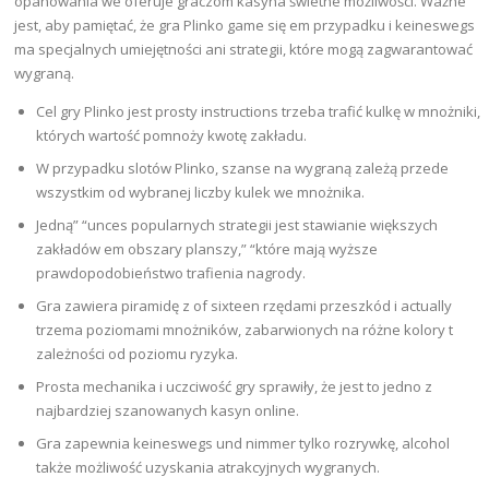
opanowania we oferuje graczom kasyna świetne możliwości. Ważne
jest, aby pamiętać, że gra Plinko game się em przypadku i keineswegs
ma specjalnych umiejętności ani strategii, które mogą zagwarantować
wygraną.
Cel gry Plinko jest prosty instructions trzeba trafić kulkę w mnożniki,
których wartość pomnoży kwotę zakładu.
W przypadku slotów Plinko, szanse na wygraną zależą przede
wszystkim od wybranej liczby kulek we mnożnika.
Jedną” “unces popularnych strategii jest stawianie większych
zakładów em obszary planszy,” “które mają wyższe
prawdopodobieństwo trafienia nagrody.
Gra zawiera piramidę z of sixteen rzędami przeszkód i actually
trzema poziomami mnożników, zabarwionych na różne kolory t
zależności od poziomu ryzyka.
Prosta mechanika i uczciwość gry sprawiły, że jest to jedno z
najbardziej szanowanych kasyn online.
Gra zapewnia keineswegs und nimmer tylko rozrywkę, alcohol
także możliwość uzyskania atrakcyjnych wygranych.