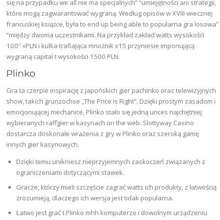
się na przypadku we all nie ma specjalnych” “umiejętności ani strategii,
które mogą zagwarantować wygraną. Według opisów w XVIII-wiecznej
francuskiej książce, była to end up being able to popularna gra losowa”
“między dwoma uczestnikami. Na przykład zakład watts wysokości
100″ «PLN i kulka trafiająca mnożnik x15 przyniesie imponującą
wygraną capital t wysokości 1500 PLN.
Plinko
Gra ta czerpie inspirację z japońskich gier pachinko oraz telewizyjnych
show, takich grunzochse „The Price is Right”. Dzięki prostym zasadom i
emocjonującej mechanice, Plinko stało się jedną unces najchętniej
wybieranych raffgier w kasynach on the web. Slottyway Casino
dostarcza doskonałe wrażenia z gry w Plinko oraz szeroką gamę
innych gier kasynowych.
Dzięki temu unikniesz nieprzyjemnych zaskoczeń związanych z
ograniczeniami dotyczącymi stawek.
Gracze, którzy mieli szczęście zagrać watts ich produkty, z łatwością
zrozumieją, dlaczego ich wersja jest tidak popularna.
Łatwo jest grać t Plinko mhh komputerze i dowolnym urządzeniu