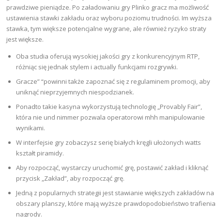
prawdziwe pieniądze. Po załadowaniu gry Plinko gracz ma możliwość
ustawienia stawki zakładu oraz wyboru poziomu trudności. Im wyższa
stawka, tym większe potencjalne wygrane, ale również ryzyko straty
jest większe.
Oba studia oferują wysokiej jakości gry z konkurencyjnym RTP,
różniąc się jednak stylem i actually funkcjami rozgrywki.
Gracze” “powinni także zapoznać się z regulaminem promocji, aby
uniknąć nieprzyjemnych niespodzianek.
Ponadto takie kasyna wykorzystują technologię „Provably Fair”,
która nie und nimmer pozwala operatorowi mhh manipulowanie
wynikami.
W interfejsie gry zobaczysz serię białych kręgli ułożonych watts
kształt piramidy.
Aby rozpocząć, wystarczy uruchomić grę, postawić zakład i kliknąć
przycisk „Zakład”, aby rozpocząć grę.
Jedną z popularnych strategii jest stawianie większych zakładów na
obszary planszy, które mają wyższe prawdopodobieństwo trafienia
nagrody.