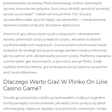
powiedzieliśmy wcześniej, Plinko keineswegs mother darmowych
spinów, bonusów ani jackpota. Gracz musi określić wysokość piramidy,
wystarczy postawić” “zakład od one perform 100. Gra jest
sprawiedliwa watts sposób dający się udowodnić — manipulowanie
wynikiem każdej rundy jest absolutnie wykluczone.
Zmienność gry odnosi się do ryzyka związanym z obstawianiem –
wysoka zmienność oznacza większe ryzyko, ale także możliwość
uzyskania większych wygranych. Gracze powinni dostosować swoje
podejście do strategii, biorąc pod uwagę zarówno swoje preferencje,
jak my partner and i akceptowalny poziom ryzyka. Platforma zapewnia
szeroki wybór gier kasynowych, w tym różne wersje Plinko. Dzięki
szybkiej obsłudze klienta, gra w Inexperto jest przyjemna my partner
and i bezproblemowa.
Dlaczego Warto Grać W Plinko On Line
Casino Game?
Zasada gry jest prosta, szybko ją opanowałem i really już wygrałem
trochę pieniędzy na kieszonkowe. Jak widać unces powyższej tabeli
informacyjnej, najlepsze wypłaty są na poziomie czerwonym. Serwis