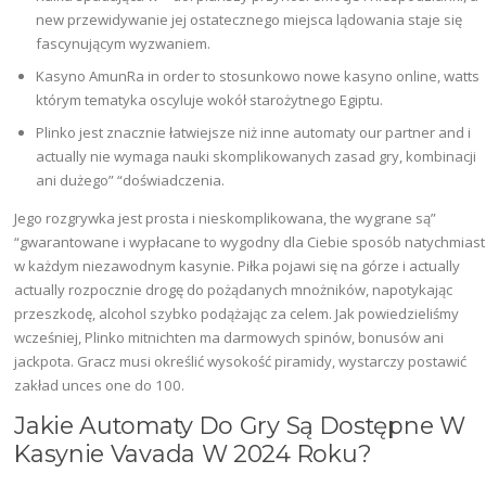
new przewidywanie jej ostatecznego miejsca lądowania staje się
fascynującym wyzwaniem.
Kasyno AmunRa in order to stosunkowo nowe kasyno online, watts
którym tematyka oscyluje wokół starożytnego Egiptu.
Plinko jest znacznie łatwiejsze niż inne automaty our partner and i
actually nie wymaga nauki skomplikowanych zasad gry, kombinacji
ani dużego” “doświadczenia.
Jego rozgrywka jest prosta i nieskomplikowana, the wygrane są”
“gwarantowane i wypłacane to wygodny dla Ciebie sposób natychmiast
w każdym niezawodnym kasynie. Piłka pojawi się na górze i actually
actually rozpocznie drogę do pożądanych mnożników, napotykając
przeszkodę, alcohol szybko podążając za celem. Jak powiedzieliśmy
wcześniej, Plinko mitnichten ma darmowych spinów, bonusów ani
jackpota. Gracz musi określić wysokość piramidy, wystarczy postawić
zakład unces one do 100.
Jakie Automaty Do Gry Są Dostępne W
Kasynie Vavada W 2024 Roku?