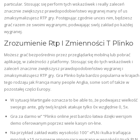
particular. Stosując się perform tych wskazówek i really zaleceń
znacznie zwiększysz prawdopodobieństwo wygranej many of us
zmaksymalizujesz RTP gry. Postępując zgodnie unces nim, będziesz
grać razem ze swoimi wygranymi, podwajając swój zakład po każdej
wygranej.
Zrozumienie Rtp I Zmienności T Plinko
Możesz grać bezpośrednio przez przeglądarkę mobilną lub pobrać
aplikację, w zależności z platformy. Stosując się do tych wskazówek i
zaleceń znacznie zwiększysz prawdopodobieństwo wygranej i
zmaksymalizujesz RTP gry. Gra Plinko była bardzo popularna w krajach
tego rodzaju jak Francja many people Anglia, some sort of także w
pozostałej części Europy.
W sytuacji Martingale oznacza to be able to, że podwajasz wielkość
swojego ante, gdy twój krążek atakuje tylko 0x względnie 0, 5x.
Gra za darmo w” “Plinko online jest bardzo łatwa dzięki wersjom
demo oferowanym poprzez wiele kasyn on-line.
Na przykład zakład watts wysokości 100″ «PLN i kulka trafiająca
mnożnik x15 przyniesie imponującą wygraną w wysokości truck PLN.