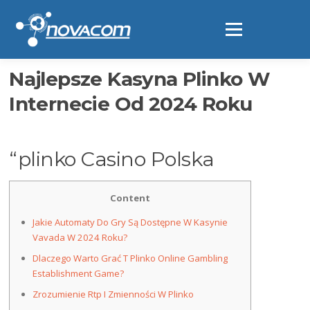
Ir
al
Menú
contenido
Najlepsze Kasyna Plinko W
Internecie Od 2024 Roku
“plinko Casino Polska
Content
Jakie Automaty Do Gry Są Dostępne W Kasynie
Vavada W 2024 Roku?
Dlaczego Warto Grać T Plinko Online Gambling
Establishment Game?
Zrozumienie Rtp I Zmienności W Plinko