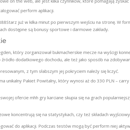
owe on the web, ale jest kilka czynników, które pomagają zyskać 
zalogować perform aplikacji.
Starz już w kilka minut po pierwszym wejściu na stronę. W formu
dach dostępne są bonusy sportowe i darmowe zakłady.
ie
 Ogden, który zorganizował bukmacherskie mecze na wyścigi konne
ako źródło dodatkowego dochodu, ale też jako sposób na zdobywa
teresowanym, z tym słabszym jej pokryciem należy się liczyć.
ma unikalny Pakiet Powitalny, który wynosi aż do 330 PLN – carr
wojej ofercie mhh gry karciane skupia się na grach popularniejsz
we koncentrują się na statystykach, czy też składach wyjściowy
alogować do aplikacji. Podczas testów mogą być perform niej akt