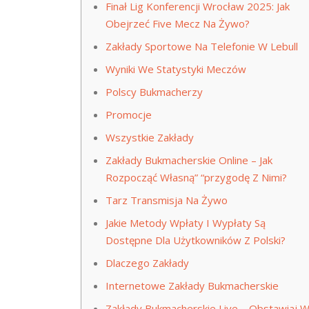
Finał Lig Konferencji Wrocław 2025: Jak
Obejrzeć Five Mecz Na Żywo?
Zakłady Sportowe Na Telefonie W Lebull
Wyniki We Statystyki Meczów
Polscy Bukmacherzy
Promocje
Wszystkie Zakłady
Zakłady Bukmacherskie Online – Jak
Rozpocząć Własną” “przygodę Z Nimi?
Tarz Transmisja Na Żywo
Jakie Metody Wpłaty I Wypłaty Są
Dostępne Dla Użytkowników Z Polski?
Dlaczego Zakłady
Internetowe Zakłady Bukmacherskie
Zakłady Bukmacherskie Live – Obstawiaj 