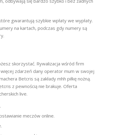
m, odbywają się bardzo szybko i bez żadnych
które gwarantują szybkie wpłaty we wypłaty.
 numery na kartach, podczas gdy numery są
y.
żesz skorzystać. Rywalizacja wśród firm
Im więcej zdarzeń dany operator mum w swojej
machera Betcris są zakłady mhh piłkę nożną.
etcris z pewnością nie brakuje. Oferta
erskich live.
.
obstawianie meczów online.
.