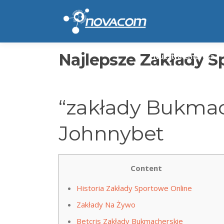
Ir
al
contenido
Najlepsze Zakłady S
Nuestra empresa
“zakłady Bukmac
Johnnybet
Content
Historia Zakłady Sportowe Online
Zakłady Na Żywo
Betcris Zakłady Bukmacherskie