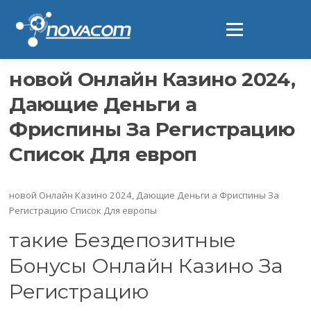
Ir
al
Menú
contenido
новой Онлайн Казино 2024,
Дающие Деньги а
Фриспины За Регистрацию
Список Для европ
новой Онлайн Казино 2024, Дающие Деньги а Фриспины За
Регистрацию Список Для европы
такие Бездепозитные
Бонусы Онлайн Казино За
Регистрацию