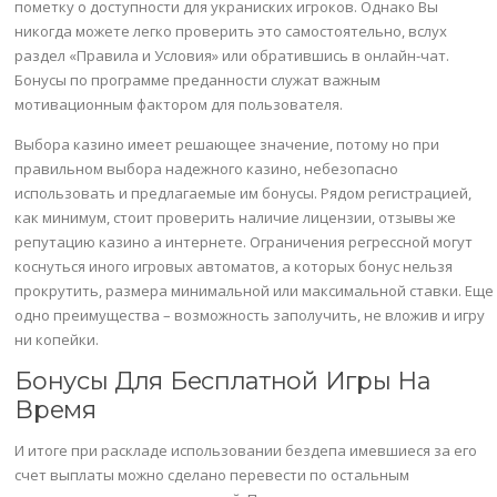
пометку о доступности для украниских игроков. Однако Вы
никогда можете легко проверить это самостоятельно, вслух
раздел «Правила и Условия» или обратившись в онлайн-чат.
Бонусы по программе преданности служат важным
мотивационным фактором для пользователя.
Выбора казино имеет решающее значение, потому но при
правильном выбора надежного казино, небезопасно
использовать и предлагаемые им бонусы. Рядом регистрацией,
как минимум, стоит проверить наличие лицензии, отзывы же
репутацию казино а интернете. Ограничения регрессной могут
коснуться иного игровых автоматов, а которых бонус нельзя
прокрутить, размера минимальной или максимальной ставки. Еще
одно преимущества – возможность заполучить, не вложив и игру
ни копейки.
Бонусы Для Бесплатной Игры На
Время
И итоге при раскладе использовании бездепа имевшиеся за его
счет выплаты можно сделано перевести по остальным