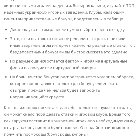
лицензионными играми на деньги. Выбирая казино, изучайте ТОП
надежных украинских игорных заведений. Клубы, желающим
клиентам приветственные бонусы, представлены в таблице.
Для кешаута в этом разделе нужно выбрать одна вкладку.
Зато, если вы только никак не решались сыграть в них или
иные азартные игры интернет казино на реальные ставки, то с
бездепозитными бонусами вы быстро сможете это сделано.
Но разумеющийся остается фактом – играя на виртуальные
фишки вы получите и виртуальный выигрыш.
На большинство бонусов распространяется условием оборота,
которое представляет, сколько раз бонус должен быть
отыгран, прежде чем нельзя будет запросить
напрашивающийся средств.
Как только игрок посчитает дли себя сколько но нужно отыграть,
он может смело пора делать ставки и игровом клубе. Время того
как зарухом поставит в конкретной играх всю необходимую сумму
отыгрыша бонус можно будет выведя. От онлайн казино можно
получить промокоды (бонус коды, купоны).