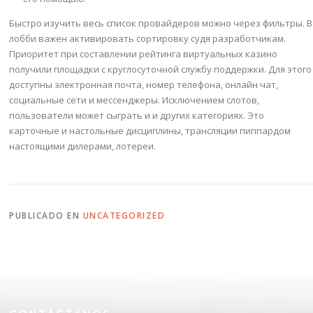
Быстро изучить весь список провайдеров можно через фильтры. В
лобби важен активировать сортировку судя разработчикам.
Приоритет при составлении рейтинга виртуальных казино
получили площадки с круглосуточной службу поддержки. Для этого
доступны электронная почта, номер телефона, онлайн чат,
социальные сети и мессенджеры. Исключением слотов,
пользователи может сыграть и и других категориях. Это
карточные и настольные дисциплины, трансляции пиппардом
настоящими дилерами, лотереи.
PUBLICADO EN
UNCATEGORIZED