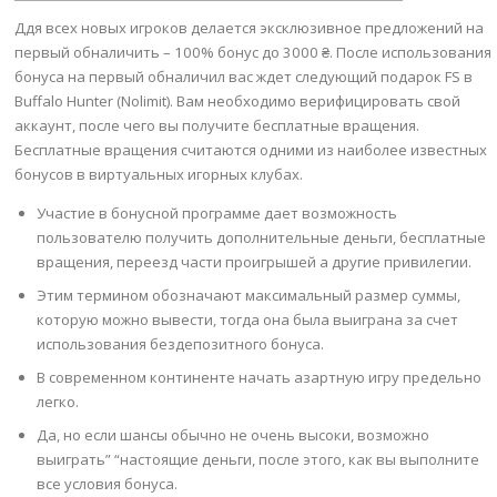
Ддя всех новых игроков делается эксклюзивное предложений на
первый обналичить – 100% бонус до 3000 ₴. После использования
бонуса на первый обналичил вас ждет следующий подарок FS в
Buffalo Hunter (Nolimit). Вам необходимо верифицировать свой
аккаунт, после чего вы получите бесплатные вращения.
Бесплатные вращения считаются одними из наиболее известных
бонусов в виртуальных игорных клубах.
Участие в бонусной программе дает возможность
пользователю получить дополнительные деньги, бесплатные
вращения, переезд части проигрышей а другие привилегии.
Этим термином обозначают максимальный размер суммы,
которую можно вывести, тогда она была выиграна за счет
использования бездепозитного бонуса.
В современном континенте начать азартную игру предельно
легко.
Да, но если шансы обычно не очень высоки, возможно
выиграть” “настоящие деньги, после этого, как вы выполните
все условия бонуса.