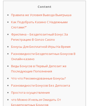
Content
Правила же Условия Вывода Выигрыша
Как Подобрать Казино С Надежными
Слотами?”
Фриспина – Бездепозитный Бонус За
Регистрацию В Gonzo Casino
Бонусы Для Бесплатной Игры На Время
Разновидности Бездепозитных Бонусов В
Онлайн-казино
Виды Бонусов в Первый Депозит же
Последующие Пополнения
Что что Рекомендованные Бонусы?
Разновидности Бонусов Без Депозита
Простота осуществления
что Можно И нельзя Ожидать От
Бездепозитных Бонусов