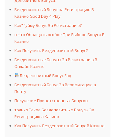
Депозитного Бонуса?
Бездепозитный Бонус за Регистрацию В
Казино Good Day 4 Play
Как” “уйму Бонус За Регистрацию?
в Что Обращать особое При Выборе Бонуса В
Казино
Как Получить Бездепозитный Бонус?
Бездепозитные Бонусы За Регистрацию В
Онлайн Казино
Бездепозитный Бонус Faq
Бездепозитный Бонус За Верификацию а
Почту
Получение Приветственных Бонусов
только Такое Бездепозитные Бонусы За
Регистрацию а Казино
Как Получить Бездепозитный Бонус В Казино