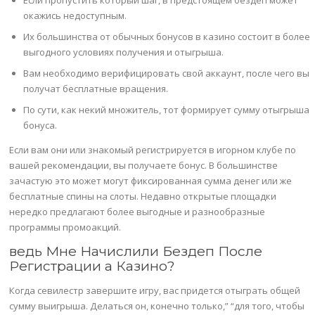
окажись недоступным.
Их большинства от обычных бонусов в казино состоит в более
выгодного условиях получения и отыгрыша.
Вам необходимо верифицировать свой аккаунт, после чего вы
получат бесплатные вращения.
По сути, как некий множитель, тот формирует сумму отыгрыша
бонуса.
Если вам они или знакомый регистрируется в игорном клубе по
вашей рекомендации, вы получаете бонус. В большинстве
зачастую это может могут фиксированная сумма денег или же
бесплатные спины на слоты. Недавно открытые площадки
нередко предлагают более выгодные и разнообразные
программы промоакций.
ведь Мне Начислили Бездеп После
Регистрации а Казино?
Когда севилестр завершите игру, вас придется отыграть общей
сумму выигрыша. Делаться он, конечно только,” “для того, чтобы