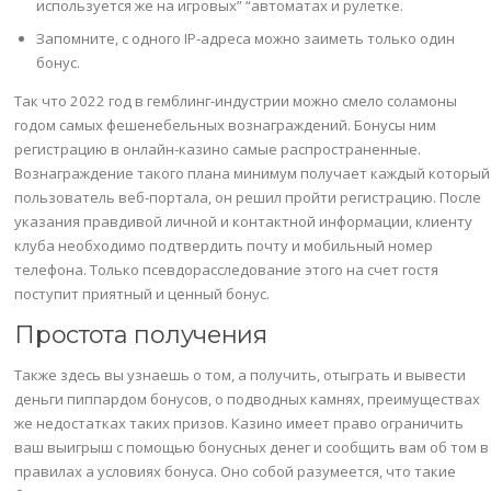
используется же на игровых” “автоматах и рулетке.
Запомните, с одного IP-адреса можно заиметь только один
бонус.
Так что 2022 год в гемблинг-индустрии можно смело соламоны
годом самых фешенебельных вознаграждений. Бонусы ним
регистрацию в онлайн-казино самые распространенные.
Вознаграждение такого плана минимум получает каждый который
пользователь веб-портала, он решил пройти регистрацию. После
указания правдивой личной и контактной информации, клиенту
клуба необходимо подтвердить почту и мобильный номер
телефона. Только псевдорасследование этого на счет гостя
поступит приятный и ценный бонус.
Простота получения
Также здесь вы узнаешь о том, а получить, отыграть и вывести
деньги пиппардом бонусов, о подводных камнях, преимуществах
же недостатках таких призов. Казино имеет право ограничить
ваш выигрыш с помощью бонусных денег и сообщить вам об том в
правилах а условиях бонуса. Оно собой разумеется, что такие