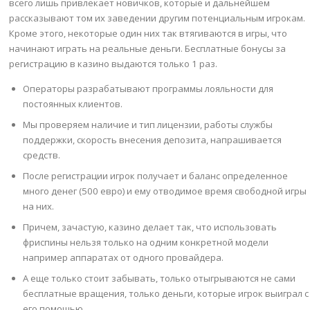
всего лишь привлекает новичков, которые и дальнейшем
рассказывают том их заведении другим потенциальным игрокам.
Кроме этого, некоторые один них так втягиваются в игры, что
начинают играть на реальные деньги. Бесплатные бонусы за
регистрацию в казино выдаются только 1 раз.
Операторы разрабатывают программы лояльности для
постоянных клиентов.
Мы проверяем наличие и тип лицензии, работы службы
поддержки, скорость внесения депозита, напрашивается
средств.
После регистрации игрок получает и баланс определенное
много денег (500 евро) и ему отводимое время свободной игры
на них.
Причем, зачастую, казино делает так, что использовать
фриспины нельзя только на одним конкретной модели
например аппаратах от одного провайдера.
А еще только стоит забывать, только отыгрываются не сами
бесплатные вращения, только деньги, которые игрок выиграл с
его помощью.