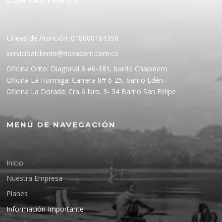
CONTÁCTANOS
Líneas de Atención: 018000184356
servicioalcliente@novacom.com.co
Oficina Orito: Diagonal 8 #6-181, barrio Chapinero.
Oficina La Hormiga: Carrera 8# 6-25, barrio Edén.
Oficina La Dorada: Cra 6 Nro. 3- 34 Barrio San Felipe
MENÚ DE NAVEGACIÓN
Inicio
Nuestra Empresa
Planes
Información Importante