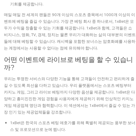
기회를 제공합니다.
매일 매일 전 세계의 팬들은 90개 이상의 스포츠 종목에서 1000개 이상의 이
벤트에 베팅을 즐길 수 있습니다. 가장 큰 베팅 회사 중 하나로서, 1xBet은 모
두가 수익을 창출할 수 있는 기회를 제공합니다. 1xBet과 함께, 고객들은 쇼
비지니스, 영화, TV, 경제, 정치는 물론 우리가 대화하는 삶의 대부분의 이벤트
들에 대해 베팅할 수 있습니다. 캐시백을 포함한 보너스는 암호화폐를 사용하
는 계정에서는 사용할 수 없다는 점에 유의해야 합니다.
어떤 이벤트에 라이브로 베팅을 할 수 있습니
까?
우리는 투명한 서비스와 다양한 기능을 통해 고객들이 안전하고 편리하게 즐
길 수 있도록 최선을 다하고 있습니다. 우리 플랫폼에서는 스포츠 베팅부터
카지노 게임, 그리고 라이브 베팅까지 다양한 옵션을 제공합니다. 1xBet은 다
양하고 흥미진진한 게임 경험을 사용자에게 제공하기 위해 인상적인 카지노
게임 제공업체 명단과 협력합니다. 이 섹션에서는 1xBet에서 즐길 수 있는 가
장 인기 있는 제공업체들을 강조합니다.
1xBet은 한국의 스포츠 베팅 애호가를 위해 특별히 제공되는 풍부한 보너
스 및 프로모션으로 눈에 띕니다.