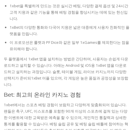
1xbet을 특별하게 만드는 것은 실시간 베팅, 다양한 결제 옵션 및 24시간
고객 지원과 같은 기능을 통해 베팅 경험을 향상시키는 데에 있는 헌신입
니다.
1xBet의 다양한 통화와 다국어 지원은 넓은 대중에게 사용자 친화적인 플
랫폼을 만듭니다.
이 프로모션은 룰렛과 PF Dice와 같은 일부 1xGames를 제외한다는 점을
유의해야 합니다.
두 플랫폼에서 1xBet 앱을 설치하는 방법은 간단하며, 사용자는 손쉽게 다운
로드하고 설치할 수 있습니다. 아래는 Android 및 iOS용 1xBet 앱을 다운로
드하고 설치하는 과정입니다. 슬롯, 테이블 게임, 라이브 카지노까지 다양한
선택지가 준비되1xBet 어플 있으며, 각 게임은 높은 품질과 공정성을 보장합
니다.
Bet: 최고의 온라인 카지노 경험
1xbet에서는 스포츠 베팅 경험이 보람차고 다양하게 맞춤화되어 있습니다.
팬들은 축구, UFC, 이스포츠를 포함한 90개 이상의 스포츠에 걸쳐 있는 다양
한 이벤트에 대한 교육받은 예측을 할 수 있으며, 개인적인 통찰력과 상세한
통계를 활용할 수 있습니다. 베팅 슬립 공유 및 베팅 슬립 배틀에 참여하는 혁