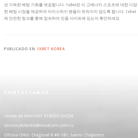
션 가득한 베팅 기회를 제공합니다. 1xBet은 이 고에너지 스포츠에 대한 다양
한 베팅 시장을 제공하여 아이스하키 팬들이 뒤처지지 않도록 합니다. 1xbet
에 안전한 링크를 통해 접속하여 진품 사이트에 있는지 확인하세요.
PUBLICADO EN
1XBET KOREA
CONTÁCTANOS
Líneas de Atención: 018000184356
servicioalcliente@novacom.com.co
Oficina Orito: Diagonal 8 #6-181, barrio Chapinero.