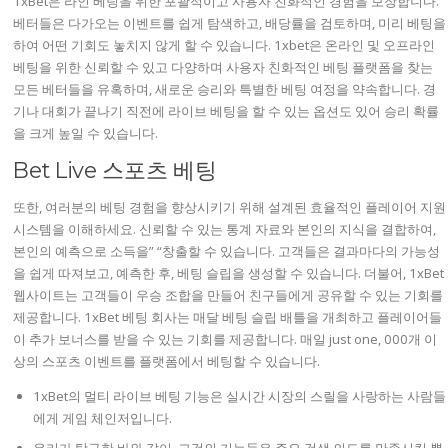
1xBet은 라인 베팅을 위한 포괄적이고 사용자 친화적인 경험을 보장합니다.
베터들은 다가오는 이벤트를 쉽게 탐색하고, 배당률을 검토하며, 미리 베팅을
하여 어떤 기회도 놓치지 않게 할 수 있습니다. 1xbet은 온라인 및 오프라인
베팅을 위한 신뢰할 수 있고 다양하며 사용자 친화적인 베팅 플랫폼을 찾는
모든 베터들을 유혹하며, 새로운 승리와 특별한 베팅 여정을 약속합니다. 경
기나 대회가 끝나기 직전에 라이브 베팅을 할 수 있는 옵션도 있어 승리 확률
을 크게 높일 수 있습니다.
Bet Live 스포츠 베팅
또한, 여러분의 베팅 경험을 향상시키기 위해 설계된 효율적인 플레이어 지원
시스템을 이해하세요. 신뢰할 수 있는 통계 자료와 본인의 지식을 결합하여,
본인의 예측으로 소득을” “창출할 수 있습니다. 고객들은 결과마다의 가능성
을 쉽게 따져보고, 예측한 후, 베팅 슬립을 생성할 수 있습니다. 더불어, 1xBet
웹사이트는 고객들이 우승 조합을 만들어 친구들에게 공유할 수 있는 기회를
제공합니다. 1xBet 베팅 회사는 매달 베팅 슬립 배틀을 개최하고 플레이어들
이 추가 보너스를 받을 수 있는 기회를 제공합니다. 매일 just one, 000개 이
상의 스포츠 이벤트를 플랫폼에서 베팅할 수 있습니다.
1xBet의 멀티 라이브 베팅 기능은 실시간 시장의 스릴을 사랑하는 사람들
에게 게임 체인저입니다.