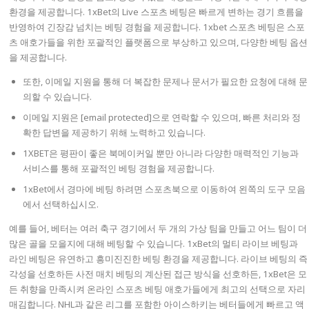
환경을 제공합니다. 1xBet의 Live 스포츠 베팅은 빠르게 변하는 경기 흐름을
반영하여 긴장감 넘치는 베팅 경험을 제공합니다. 1xbet 스포츠 베팅은 스포
츠 애호가들을 위한 포괄적인 플랫폼으로 부상하고 있으며, 다양한 베팅 옵션
을 제공합니다.
또한, 이메일 지원을 통해 더 복잡한 문제나 문서가 필요한 요청에 대해 문
의할 수 있습니다.
이메일 지원은 [email protected]으로 연락할 수 있으며, 빠른 처리와 정
확한 답변을 제공하기 위해 노력하고 있습니다.
1XBET은 평판이 좋은 북메이커일 뿐만 아니라 다양한 매력적인 기능과
서비스를 통해 포괄적인 베팅 경험을 제공합니다.
1xBet에서 경마에 베팅 하려면 스포츠북으로 이동하여 왼쪽의 도구 모음
에서 선택하십시오.
예를 들어, 베터는 여러 축구 경기에서 두 개의 가상 팀을 만들고 어느 팀이 더
많은 골을 모을지에 대해 베팅할 수 있습니다. 1xBet의 멀티 라이브 베팅과
라인 베팅은 유연하고 흥미진진한 베팅 환경을 제공합니다. 라이브 베팅의 즉
각성을 선호하든 사전 매치 베팅의 계산된 접근 방식을 선호하든, 1xBet은 모
든 취향을 만족시켜 온라인 스포츠 베팅 애호가들에게 최고의 선택으로 자리
매김합니다. NHL과 같은 리그를 포함한 아이스하키는 베터들에게 빠르고 액