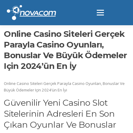
Ir
al
Menú
contenido
Online Casino Siteleri Gerçek
Parayla Casino Oyunları,
Bonuslar Ve Büyük Ödemeler
Için 2024’ün En İy
Online Casino Siteleri Gerçek Parayla Casino Oyunları, Bonuslar Ve
Büyük Ödemeler Için 2024’ün En İyi
Güvenilir Yeni Casino Slot
Sitelerinin Adresleri En Son
Çıkan Oyunlar Ve Bonuslar