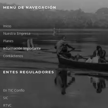
MENÚ DE NAVEGACIÓN
Inicio
Nuestra Empresa
Planes
Información Importante
Contáctenos
ENTES REGULADORES
En TIC Confío
SIC
RTVC