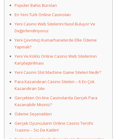
Popüler Bahis Büroları
En Yeni Türk Online Casinoları
Yeni Casino Web Sitelerini Nasıl Buluyor Ve
Değerlendiriyoruz
Yeni Çevrimiçi Kumarhanelerde Ellie Ödeme
Yapmalı?
Yeni Ve Köklü Online Casino Web Sitelerinin
Karşılaştırılması
Yeni Casino Slot Machine Game Siteleri Nedir?
Para Kazandıran Casino Siteleri – 6 En Çok
Kazandıran Site
Gerçekten On-line Casinolarda Gerçek Para
Kazanabilir Misiniz?
Ödeme Seçenekleri
Gerçek Oyuncuların Online Casino Tercihi:
1casino – Siz De Katılın!