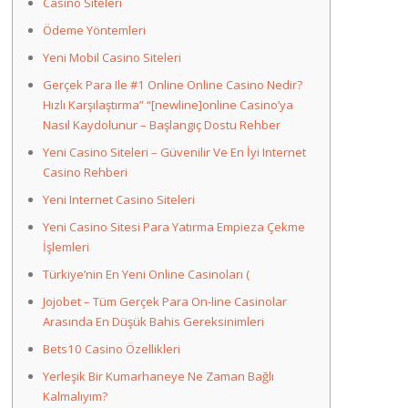
Casino Siteleri
Ödeme Yöntemleri
Yeni Mobil Casino Siteleri
Gerçek Para Ile #1 Online Online Casino Nedir?
Hızlı Karşılaştırma” “[newline]online Casino’ya
Nasıl Kaydolunur – Başlangıç Dostu Rehber
Yeni Casino Siteleri – Güvenilir Ve En İyi Internet
Casino Rehberi
Yeni Internet Casino Siteleri
Yeni Casino Sitesi Para Yatırma Empieza Çekme
İşlemleri
Türkiye’nin En Yeni Online Casinoları (
Jojobet – Tüm Gerçek Para On-line Casinolar
Arasında En Düşük Bahis Gereksinimleri
Bets10 Casino Özellikleri
Yerleşik Bir Kumarhaneye Ne Zaman Bağlı
Kalmalıyım?