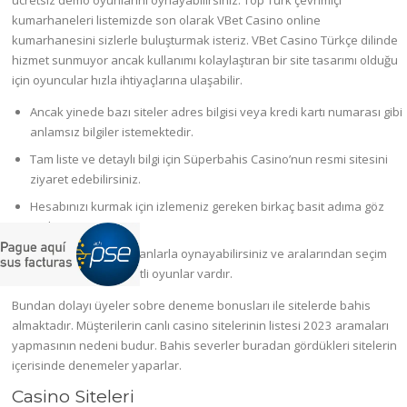
kumarhaneleri listemizde son olarak VBet Casino online
kumarhanesini sizlerle buluşturmak isteriz. VBet Casino Türkçe dilinde
hizmet sunmuyor ancak kullanımı kolaylaştıran bir site tasarımı olduğu
için oyuncular hızla ihtiyaçlarına ulaşabilir.
Ancak yinede bazı siteler adres bilgisi veya kredi kartı numarası gibi
anlamsız bilgiler istemektedir.
Tam liste ve detaylı bilgi için Süperbahis Casino’nun resmi sitesini
ziyaret edebilirsiniz.
Hesabınızı kurmak için izlemeniz gereken birkaç basit adıma göz
atalım.
Gerçek pra veya puanlarla oynayabilirsiniz ve aralarından seçim
yapabileceğiniz çeşitli oyunlar vardır.
Bundan dolayı üyeler sobre deneme bonusları ile sitelerde bahis
almaktadır. Müşterilerin canlı casino sitelerinin listesi 2023 aramaları
yapmasının nedeni budur. Bahis severler buradan gördükleri sitelerin
içerisinde denemeler yaparlar.
Casino Siteleri