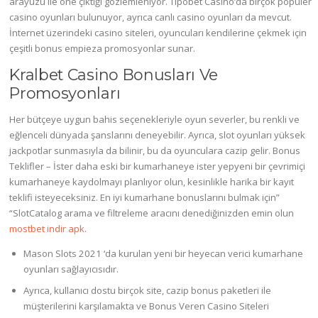
arayüzü ile öne çıktığı gözlemleniyor. Tipobet Casino’da birçok popüler
casino oyunları bulunuyor, ayrıca canlı casino oyunları da mevcut.
İnternet üzerindeki casino siteleri, oyuncuları kendilerine çekmek için
çeşitli bonus empieza promosyonlar sunar.
Kralbet Casino Bonusları Ve
Promosyonları
Her bütçeye uygun bahis seçenekleriyle oyun severler, bu renkli ve
eğlenceli dünyada şanslarını deneyebilir. Ayrıca, slot oyunları yüksek
jackpotlar sunmasıyla da bilinir, bu da oyunculara cazip gelir. Bonus
Teklifler – İster daha eski bir kumarhaneye ister yepyeni bir çevrimiçi
kumarhaneye kaydolmayı planlıyor olun, kesinlikle harika bir kayıt
teklifi isteyeceksiniz. En iyi kumarhane bonuslarını bulmak için”
“SlotCatalog arama ve filtreleme aracını denediğinizden emin olun
mostbet indir apk
.
Mason Slots 2021 ‘da kurulan yeni bir heyecan verici kumarhane
oyunları sağlayıcısıdır.
Ayrıca, kullanıcı dostu birçok site, cazip bonus paketleri ile
müşterilerini karşılamakta ve Bonus Veren Casino Siteleri