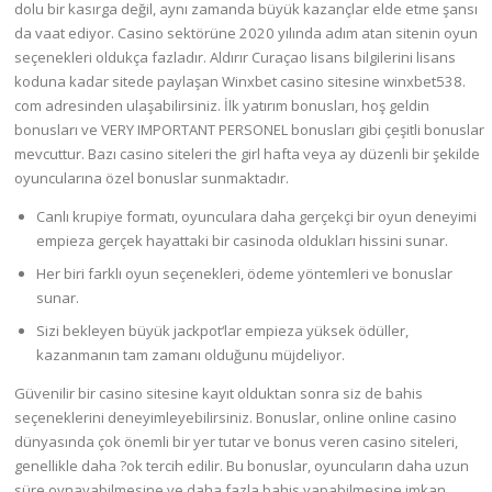
dolu bir kasırga değil, aynı zamanda büyük kazançlar elde etme şansı
da vaat ediyor. Casino sektörüne 2020 yılında adım atan sitenin oyun
seçenekleri oldukça fazladır. Aldırır Curaçao lisans bilgilerini lisans
koduna kadar sitede paylaşan Winxbet casino sitesine winxbet538.
com adresinden ulaşabilirsiniz. İlk yatırım bonusları, hoş geldin
bonusları ve VERY IMPORTANT PERSONEL bonusları gibi çeşitli bonuslar
mevcuttur. Bazı casino siteleri the girl hafta veya ay düzenli bir şekilde
oyuncularına özel bonuslar sunmaktadır.
Canlı krupiye formatı, oyunculara daha gerçekçi bir oyun deneyimi
empieza gerçek hayattaki bir casinoda oldukları hissini sunar.
Her biri farklı oyun seçenekleri, ödeme yöntemleri ve bonuslar
sunar.
Sizi bekleyen büyük jackpot‘lar empieza yüksek ödüller,
kazanmanın tam zamanı olduğunu müjdeliyor.
Güvenilir bir casino sitesine kayıt olduktan sonra siz de bahis
seçeneklerini deneyimleyebilirsiniz. Bonuslar, online online casino
dünyasında çok önemli bir yer tutar ve bonus veren casino siteleri,
genellikle daha ?ok tercih edilir. Bu bonuslar, oyuncuların daha uzun
süre oynayabilmesine ve daha fazla bahis yapabilmesine imkan