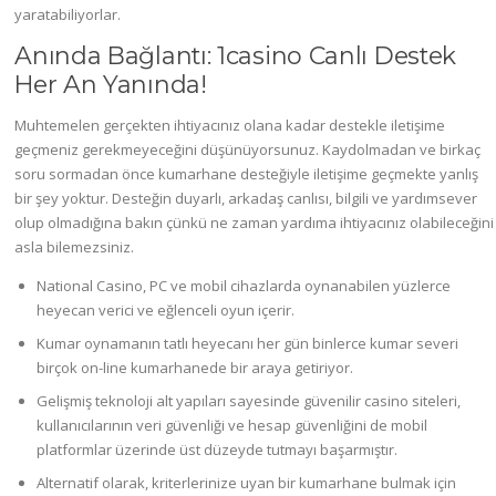
yaratabiliyorlar.
Anında Bağlantı: 1casino Canlı Destek
Her An Yanında!
Muhtemelen gerçekten ihtiyacınız olana kadar destekle iletişime
geçmeniz gerekmeyeceğini düşünüyorsunuz. Kaydolmadan ve birkaç
soru sormadan önce kumarhane desteğiyle iletişime geçmekte yanlış
bir şey yoktur. Desteğin duyarlı, arkadaş canlısı, bilgili ve yardımsever
olup olmadığına bakın çünkü ne zaman yardıma ihtiyacınız olabileceğini
asla bilemezsiniz.
National Casino, PC ve mobil cihazlarda oynanabilen yüzlerce
heyecan verici ve eğlenceli oyun içerir.
Kumar oynamanın tatlı heyecanı her gün binlerce kumar severi
birçok on-line kumarhanede bir araya getiriyor.
Gelişmiş teknoloji alt yapıları sayesinde güvenilir casino siteleri,
kullanıcılarının veri güvenliği ve hesap güvenliğini de mobil
platformlar üzerinde üst düzeyde tutmayı başarmıştır.
Alternatif olarak, kriterlerinize uyan bir kumarhane bulmak için