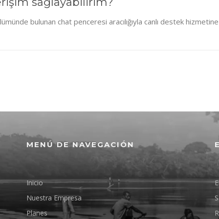
erişim sağlayabilirim?
münde bulunan chat penceresi aracılığıyla canlı destek hizmetine er
MENÚ DE NAVEGACIÓN
Inicio
E
Nuestra Empresa
S
Planes
R