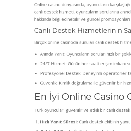
Online casino dünyasında, oyuncuların karşılaştığı
canlı destek hizmeti, oyuncuların sorularına anın
hakkında bilgi edinebilir ve güncel promosyonları t
Canlı Destek Hizmetlerinin Sa
Birçok online casinoda sunulan canlı destek hizmet
Anında Yanıt: Oyuncuların soruları hızlı bir şekil
24/7 Hizmet: Günün her saati erişim imkanı su
Profesyonel Destek: Deneyimli operatörler tar
Güvenlik: Kimlik doğrulama ile güvenilir bir hiz
En İyi Online Casino 
Türk oyuncular, güvenilir ve etkili bir canlı deste
Hızlı Yanıt Süresi:
Canlı destek ekibinin yanıt