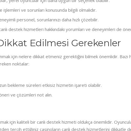
ar, yerel oyuncular için daha uygun bir seçenek olabilir.
işlemleri ve sorunları konusunda bilgili olmalıdır.
eneyimli personel, sorunlarınızı daha hızlı çözebilir.
anlı destek hizmetleri hakkındaki yorumları ve deneyimleri de önem
 Dikkat Edilmesi Gerekenler
nmak için nelere dikkat etmeniz gerektiğini bilmek önemlidir. Bazı h
reken noktalar:
zun bekleme süreleri etkisiz hizmetin işareti olabilir.
eri ve çözümleri not alın.
k için kaliteli bir canlı destek hizmeti oldukça önemlidir. Oyuncular
üzden tercih ettiğiniz casinoların canlı destek hizmetlerini dikkatl