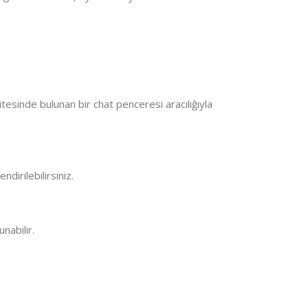
tesinde bulunan bir chat penceresi aracılığıyla
dirilebilirsiniz.
nabilir.