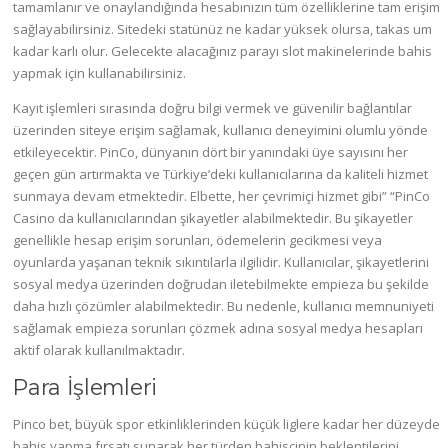
tamamlanır ve onaylandığında hesabınızın tüm özelliklerine tam erişim
sağlayabilirsiniz. Sitedeki statünüz ne kadar yüksek olursa, takas um
kadar karlı olur. Gelecekte alacağınız parayı slot makinelerinde bahis
yapmak için kullanabilirsiniz.
Kayıt işlemleri sırasında doğru bilgi vermek ve güvenilir bağlantılar
üzerinden siteye erişim sağlamak, kullanıcı deneyimini olumlu yönde
etkileyecektir. PinCo, dünyanın dört bir yanındaki üye sayısını her
geçen gün artırmakta ve Türkiye’deki kullanıcılarına da kaliteli hizmet
sunmaya devam etmektedir. Elbette, her çevrimiçi hizmet gibi” “PinCo
Casino da kullanıcılarından şikayetler alabilmektedir. Bu şikayetler
genellikle hesap erişim sorunları, ödemelerin gecikmesi veya
oyunlarda yaşanan teknik sıkıntılarla ilgilidir. Kullanıcılar, şikayetlerini
sosyal medya üzerinden doğrudan iletebilmekte empieza bu şekilde
daha hızlı çözümler alabilmektedir. Bu nedenle, kullanıcı memnuniyeti
sağlamak empieza sorunları çözmek adına sosyal medya hesapları
aktif olarak kullanılmaktadır.
Para İşlemleri
Pinco bet, büyük spor etkinliklerinden küçük liglere kadar her düzeyde
bahis yapma fırsatı sunarak her türden bahisçinin beklentilerini