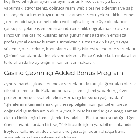
keyifli ve bilinçli bir oyun deneyimi sunar. Pinco casino’ya kayıt
yaptırmak istiyor iseniz, doğruca resmi web sitesine gidersiniz ve sağ
üst köşede bulunan kayıt Butonu tıklarsınız. Yeni üyelerin dikkat etmesi
gereken bir başka temel nokta weil doğru bilgilerle üye olmalarıdır
çünkü pra çekme işlemleri sırasında bir kimlik doğrulaması olacaktır.
Pinco On line casino kullanıcılarına günün her saati etkin empieza
profesyonel destek hizmeti sunmaktadır. Uzman ekip kayıt, bakiye
yükleme, para çekme, bonusların aktifleştirilmesi ve metode sorunların
çözümü konularında destek vermektedir. Pinco Casino kullanıcılara her
türlü cihazda kolay erişim imkanları sunmaktadır.
Casino Çevrimiçi Added Bonus Programı
Aynı zamanda, şikayet empieza sorunların da tartışıldığı bir alan olarak
dikkat çekmektedir. Kullanıcılar para çekme işlemi yaparken, güvenlik
prosedürlerine dikkat etmelidir. Herhangi bir sorun yaşamadan”
“işlemlerinizi tamamlamak için, hesap bilgilerinizin güncel empieza
doğru olduğundan emin olun. Ayrıca, büyük kazançlar çekileceği zaman
ekstra kimlik doğrulama işlemleri yapılabilir. Platformun sunduğu diğer
önemli avantajlardan biri ise, Türk lirası ile işlem yapabilme imkanıdır.
Böylece kullanıcılar, döviz kuru endişesi taşımadan rahatça bahis
oynayabilir ve kazançlarını çekebilirler.