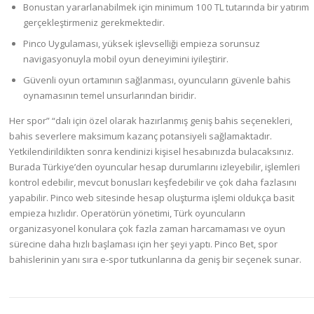
Bonustan yararlanabilmek için minimum 100 TL tutarında bir yatırım
gerçekleştirmeniz gerekmektedir.
Pinco Uygulaması, yüksek işlevselliği empieza sorunsuz
navigasyonuyla mobil oyun deneyimini iyileştirir.
Güvenli oyun ortamının sağlanması, oyuncuların güvenle bahis
oynamasının temel unsurlarından biridir.
Her spor” “dalı için özel olarak hazırlanmış geniş bahis seçenekleri,
bahis severlere maksimum kazanç potansiyeli sağlamaktadır.
Yetkilendirildikten sonra kendinizi kişisel hesabınızda bulacaksınız.
Burada Türkiye’den oyuncular hesap durumlarını izleyebilir, işlemleri
kontrol edebilir, mevcut bonusları keşfedebilir ve çok daha fazlasını
yapabilir. Pinco web sitesinde hesap oluşturma işlemi oldukça basit
empieza hızlıdır. Operatörün yönetimi, Türk oyuncuların
organizasyonel konulara çok fazla zaman harcamaması ve oyun
sürecine daha hızlı başlaması için her şeyi yaptı. Pinco Bet, spor
bahislerinin yanı sıra e-spor tutkunlarına da geniş bir seçenek sunar.