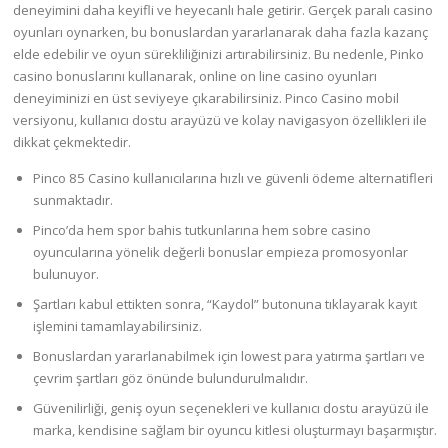
deneyimini daha keyifli ve heyecanlı hale getirir. Gerçek paralı casino
oyunları oynarken, bu bonuslardan yararlanarak daha fazla kazanç
elde edebilir ve oyun sürekliliğinizi artırabilirsiniz. Bu nedenle, Pinko
casino bonuslarını kullanarak, online on line casino oyunları
deneyiminizi en üst seviyeye çıkarabilirsiniz. Pinco Casino mobil
versiyonu, kullanıcı dostu arayüzü ve kolay navigasyon özellikleri ile
dikkat çekmektedir.
Pinco 85 Casino kullanıcılarına hızlı ve güvenli ödeme alternatifleri
sunmaktadır.
Pinco’da hem spor bahis tutkunlarına hem sobre casino
oyuncularına yönelik değerli bonuslar empieza promosyonlar
bulunuyor.
Şartları kabul ettikten sonra, “Kaydol” butonuna tıklayarak kayıt
işlemini tamamlayabilirsiniz.
Bonuslardan yararlanabilmek için lowest para yatırma şartları ve
çevrim şartları göz önünde bulundurulmalıdır.
Güvenilirliği, geniş oyun seçenekleri ve kullanıcı dostu arayüzü ile
marka, kendisine sağlam bir oyuncu kitlesi oluşturmayı başarmıştır.