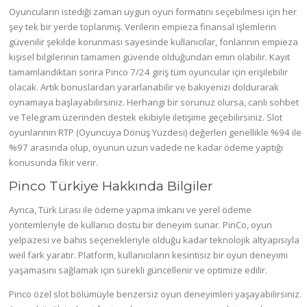
Oyuncuların istediği zaman uygun oyun formatını seçebilmesi için her
şey tek bir yerde toplanmış. Verilerin empieza finansal işlemlerin
güvenilir şekilde korunması sayesinde kullanıcılar, fonlarının empieza
kişisel bilgilerinin tamamen güvende olduğundan emin olabilir. Kayıt
tamamlandıktan sonra Pinco 7/24 giriş tüm oyuncular için erişilebilir
olacak. Artık bonuslardan yararlanabilir ve bakiyenizi doldurarak
oynamaya başlayabilirsiniz. Herhangi bir sorunuz olursa, canlı sohbet
ve Telegram üzerinden destek ekibiyle iletişime geçebilirsiniz. Slot
oyunlarının RTP (Oyuncuya Dönüş Yüzdesi) değerleri genellikle %94 ile
%97 arasında olup, oyunun uzun vadede ne kadar ödeme yaptığı
konusunda fikir verir.
Pinco Türkiye Hakkında Bilgiler
Ayrıca, Türk Lirası ile ödeme yapma imkanı ve yerel ödeme
yöntemleriyle de kullanıcı dostu bir deneyim sunar. PinCo, oyun
yelpazesi ve bahis seçenekleriyle olduğu kadar teknolojik altyapısıyla
weil fark yaratır. Platform, kullanıcıların kesintisiz bir oyun deneyimi
yaşamasını sağlamak için sürekli güncellenir ve optimize edilir.
Pinco özel slot bölümüyle benzersiz oyun deneyimleri yaşayabilirsiniz.