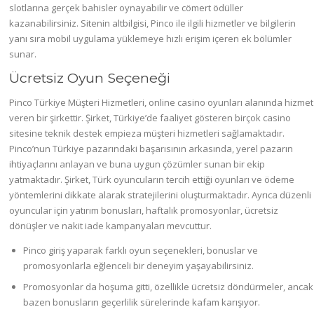
slotlarına gerçek bahisler oynayabilir ve cömert ödüller
kazanabilirsiniz. Sitenin altbilgisi, Pinco ile ilgili hizmetler ve bilgilerin
yanı sıra mobil uygulama yüklemeye hızlı erişim içeren ek bölümler
sunar.
Ücretsiz Oyun Seçeneği
Pinco Türkiye Müşteri Hizmetleri, online casino oyunları alanında hizmet
veren bir şirkettir. Şirket, Türkiye’de faaliyet gösteren birçok casino
sitesine teknik destek empieza müşteri hizmetleri sağlamaktadır.
Pinco’nun Türkiye pazarındaki başarısının arkasında, yerel pazarın
ihtiyaçlarını anlayan ve buna uygun çözümler sunan bir ekip
yatmaktadır. Şirket, Türk oyuncuların tercih ettiği oyunları ve ödeme
yöntemlerini dikkate alarak stratejilerini oluşturmaktadır. Ayrıca düzenli
oyuncular için yatırım bonusları, haftalık promosyonlar, ücretsiz
dönüşler ve nakit iade kampanyaları mevcuttur.
Pinco giriş yaparak farklı oyun seçenekleri, bonuslar ve
promosyonlarla eğlenceli bir deneyim yaşayabilirsiniz.
Promosyonlar da hoşuma gitti, özellikle ücretsiz döndürmeler, ancak
bazen bonusların geçerlilik sürelerinde kafam karışıyor.