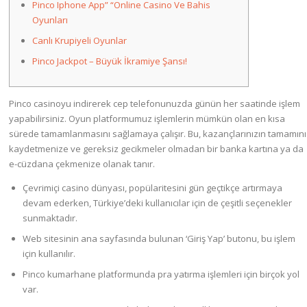
Pinco Iphone App” “Online Casino Ve Bahis
Oyunları
Canlı Krupiyeli Oyunlar
Pinco Jackpot – Büyük İkramiye Şansı!
Pinco casinoyu indirerek cep telefonunuzda günün her saatinde işlem
yapabilirsiniz. Oyun platformumuz işlemlerin mümkün olan en kısa
sürede tamamlanmasını sağlamaya çalışır. Bu, kazançlarınızın tamamını
kaydetmenize ve gereksiz gecikmeler olmadan bir banka kartına ya da
e-cüzdana çekmenize olanak tanır.
Çevrimiçi casino dünyası, popülaritesini gün geçtikçe artırmaya
devam ederken, Türkiye’deki kullanıcılar için de çeşitli seçenekler
sunmaktadır.
Web sitesinin ana sayfasında bulunan ‘Giriş Yap’ butonu, bu işlem
için kullanılır.
Pinco kumarhane platformunda pra yatırma işlemleri için birçok yol
var.