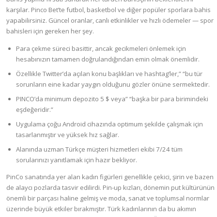
karşılar. Pinco Bet’te futbol, basketbol ve diğer popüler sporlara bahis
yapabilirsiniz. Güncel oranlar, canlı etkinlikler ve hızlı ödemeler — spor
bahisleri için gereken her şey.
Para çekme süreci basittir, ancak gecikmeleri önlemek için
hesabınızın tamamen doğrulandığından emin olmak önemlidir.
Özellikle Twitter’da açılan konu başlıkları ve hashtag’ler,” “bu tür
sorunların eine kadar yaygın olduğunu gözler önüne sermektedir.
PINCO’da minimum depozito 5 $ veya” “başka bir para birimindeki
eşdeğeridir.”
Uygulama çoğu Android cihazında optimum şekilde çalışmak için
tasarlanmıştır ve yüksek hız sağlar.
Alanında uzman Türkçe müşteri hizmetleri ekibi 7/24 tüm
sorularınızı yanıtlamak için hazır bekliyor.
PinCo sanatında yer alan kadın figürleri genellikle çekici, şirin ve bazen
de alaycı pozlarda tasvir edilirdi. Pin-up kızları, dönemin put kültürünün
önemli bir parçası haline gelmiş ve moda, sanat ve toplumsal normlar
üzerinde büyük etkiler bırakmıştır. Türk kadınlarının da bu akımın