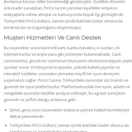
ikonlarına benzer stiller benimsediği görülmüştür. Özellikle dönemin
ünlü kadın sanatçıları, PinCo tarzını yansıtan kıyafetler empieza
makyajlarla sahne almışlar ve kamuoyunda büyük ilgi görmüşlerdir.
Türkiye’deki PinCo kültürü, zaman içinde Batı’daki kadar olmasa da
kendi tarzını ve özgünlüğünü oluşturmuştur.
Müşteri Hizmetleri Ve Canlı Destek
Bu seçenekler arasında kredi kartı, banka havalesi, e-cüzdan, ön
ödemeli kartlar ve kripto para gibi yöntemler bulunmaktadır. Canlı
casinolarımız, gerçek bir casinonun heyecanını ekranınıza taşıyan çeşitli
oyunlar sunar. Profesyonel krupiyeler, yüksek kaliteli yayınlar ve
interaktif özellikler, evinizden çıkmadan keyifli bir oyun deneyimi
yaşamanızı sağlar. Pinco Casino, Türkiye’deki oyuncular için lisanslı ve
güvenilir bir oyun platformudur. Platformumuzdaki her oyun, adalet ve
rastgelelik açısından titizlikle analyze edilmiştir, bu ag tüm süreçlerin
güvenilir ve şeffaf olduğu anlamına gelir.
Şirket, geniş oyun seçenekleri empieza yüksek kaliteli hizmetleriyle
dikkat çekmektedir.
Türkiye’deki PinCo kültürü, zaman içinde Batı’daki kadar olmasa da
kendi tarzını ve özgünlüğünü oluşturmuştur.