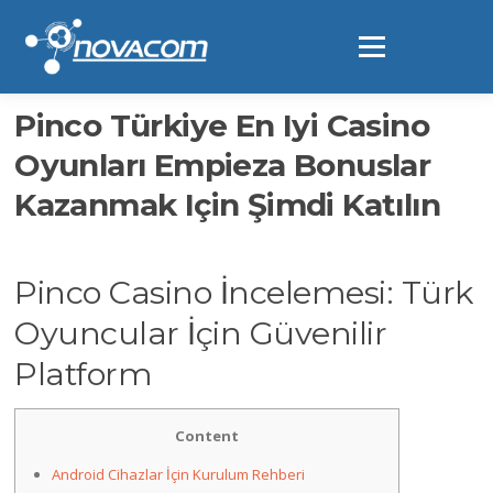
Ir
al
Menú
contenido
Pinco Türkiye En Iyi Casino
Oyunları Empieza Bonuslar
Kazanmak Için Şimdi Katılın
Pinco Casino İncelemesi: Türk
Oyuncular İçin Güvenilir
Platform
Content
Android Cihazlar İçin Kurulum Rehberi