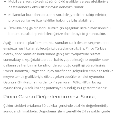
Mobil versiyon, yüksek çözünürlüklü grafikler ve ses efektleriyle
desteklenerek eksiksiz bir oyun deneyimi sunar.
Kullanıcılar buradan sorularını sorabilir, yenilikleri takip edebilir,
promosyonlar ve özel teklifler hakkında bilgi alabilirler.
Özellikle hoş geldin bonusumuz için aşağıdaki liste dimensions bu
bonusu nasıl talep edebileceğinize dair detaylı bilgi sunacaktır.
Aşağıda, casino platformumuzda sunulan canlı destek seçeneklerini
empieza nasıl kullanabileceğinizi detaylandırdık. Biz, Pinco Türkiye
olarak, spor bahisleri konusunda geniş bir” “yelpazede hizmet
sunmaktayız. Aşağıdaki tabloda, bahis yapabileceğiniz popüler spor
dallarını ve her birinin kendi içinde sunduğu çeşitliliği görebilirsiniz.
Sweet Bonanza, Pragmatic Enjoy tarafından geliştirilen empieza tatlı ve
meyve temalı grafikleriyle dikkat çeken popüler bir slot oyunudur.
Oyunun RTP (Return in order to Player) oranı %96, 48’dir, bu ag
oyunculara yüksek kazanç potansiyeli sunduğunu göstermektedir.
Pinco Casino Değerlendirmesi: Sonuç
Çekim istekleri ortalama 60 dakika içerisinde titizlikle değerlendirilip
sonuçlandırılmaktadır. Doğrulama işlemi genellikle 24 sewaktu içinde