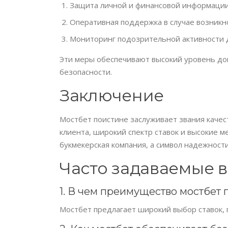
Защита личной и финансовой информации
Оперативная поддержка в случае возникн
Мониторинг подозрительной активности 
Эти меры обеспечивают высокий уровень до
безопасности.
Заключение
Мостбет поистине заслуживает звания качес
клиента, широкий спектр ставок и высокие 
букмекерская компания, а символ надежности
Часто задаваемые 
1. В чем преимущество мостбе
Мостбет предлагает широкий выбор ставок, 