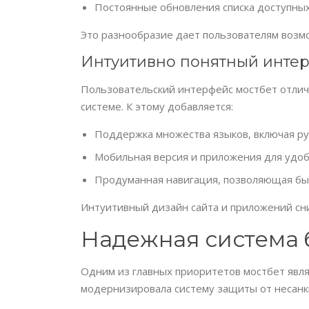
Постоянные обновления списка доступных
Это разнообразие дает пользователям возмо
Интуитивно понятный инте
Пользовательский интерфейс мостбет отлича
системе. К этому добавляется:
Поддержка множества языков, включая ру
Мобильная версия и приложения для удоб
Продуманная навигация, позволяющая быс
Интуитивный дизайн сайта и приложений сн
Надежная система 
Одним из главных приоритетов мостбет явл
модернизировала систему защиты от несанк