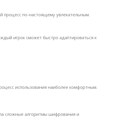
ой процесс по-настоящему увлекательным.
аждый игрок сможет быстро адаптироваться к
процесс использования наиболее комфортным.
ила сложные алгоритмы шифрования и