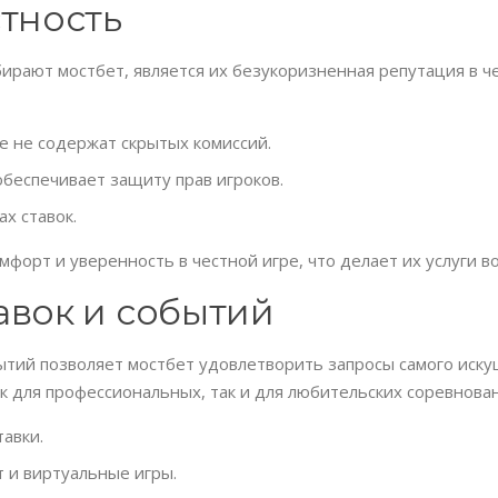
тность
ирают мостбет, является их безукоризненная репутация в че
е не содержат скрытых комиссий.
беспечивает защиту прав игроков.
х ставок.
мфорт и уверенность в честной игре, что делает их услуги 
авок и событий
тий позволяет мостбет удовлетворить запросы самого иску
к для профессиональных, так и для любительских соревнован
тавки.
 и виртуальные игры.