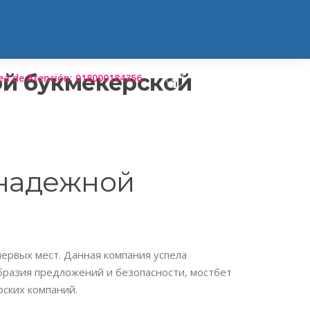
ой букмекерской
ea de Atención: 018000184356
 надежной
ервых мест. Данная компания успела
образия предложений и безопасности, мостбет
рских компаний.