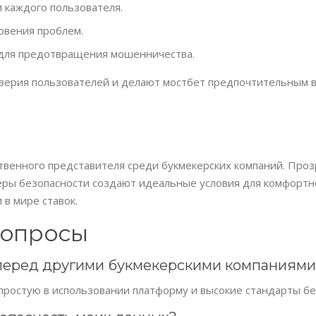
 каждого пользователя.
овения проблем.
для предотвращения мошенничества.
верия пользователей и делают мостбет предпочтительным в
твенного представителя среди букмекерских компаний. Проз
меры безопасности создают идеальные условия для комфортно
 в мире ставок.
вопросы
т перед другими букмекерскими компаниями
простую в использовании платформу и высокие стандарты бе