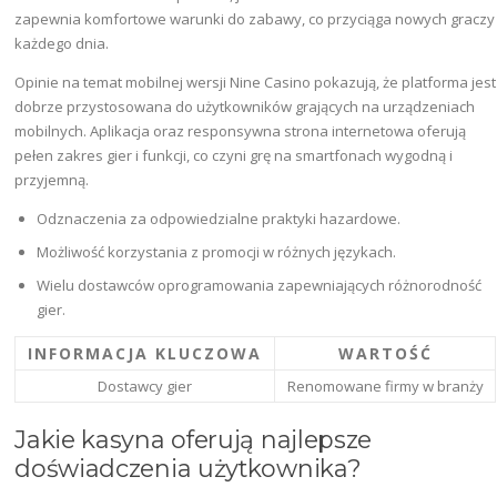
zapewnia komfortowe warunki do zabawy, co przyciąga nowych graczy
każdego dnia.
Opinie na temat mobilnej wersji Nine Casino pokazują, że platforma jest
dobrze przystosowana do użytkowników grających na urządzeniach
mobilnych. Aplikacja oraz responsywna strona internetowa oferują
pełen zakres gier i funkcji, co czyni grę na smartfonach wygodną i
przyjemną.
Odznaczenia za odpowiedzialne praktyki hazardowe.
Możliwość korzystania z promocji w różnych językach.
Wielu dostawców oprogramowania zapewniających różnorodność
gier.
INFORMACJA KLUCZOWA
WARTOŚĆ
Dostawcy gier
Renomowane firmy w branży
Jakie kasyna oferują najlepsze
doświadczenia użytkownika?