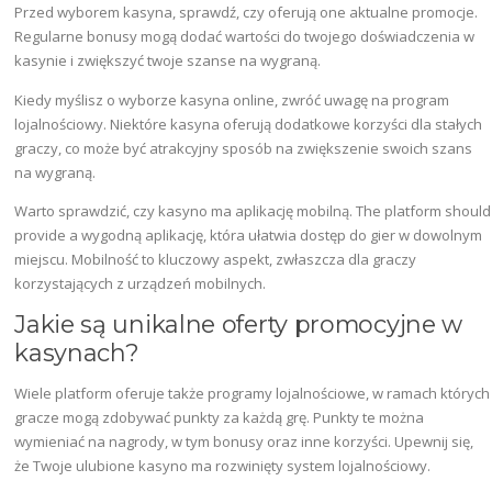
Przed wyborem kasyna, sprawdź, czy oferują one aktualne promocje.
Regularne bonusy mogą dodać wartości do twojego doświadczenia w
kasynie i zwiększyć twoje szanse na wygraną.
Kiedy myślisz o wyborze kasyna online, zwróć uwagę na program
lojalnościowy. Niektóre kasyna oferują dodatkowe korzyści dla stałych
graczy, co może być atrakcyjny sposób na zwiększenie swoich szans
na wygraną.
Warto sprawdzić, czy kasyno ma aplikację mobilną. The platform should
provide a wygodną aplikację, która ułatwia dostęp do gier w dowolnym
miejscu. Mobilność to kluczowy aspekt, zwłaszcza dla graczy
korzystających z urządzeń mobilnych.
Jakie są unikalne oferty promocyjne w
kasynach?
Wiele platform oferuje także programy lojalnościowe, w ramach których
gracze mogą zdobywać punkty za każdą grę. Punkty te można
wymieniać na nagrody, w tym bonusy oraz inne korzyści. Upewnij się,
że Twoje ulubione kasyno ma rozwinięty system lojalnościowy.