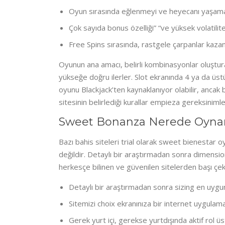
Oyun sırasında eğlenmeyi ve heyecanı yaşamak
Çok sayıda bonus özelliği” “ve yüksek volatil
Free Spins sırasında, rastgele çarpanlar kazanç
Oyunun ana amacı, belirli kombinasyonlar oluştu
yükseğe doğru ilerler. Slot ekranında 4 ya da üstü
oyunu Blackjack’ten kaynaklanıyor olabilir, ancak
sitesinin belirlediği kurallar empieza gereksiniml
Sweet Bonanza Nerede Oyna
Bazı bahis siteleri trial olarak sweet bienest
değildir. Detaylı bir araştırmadan sonra dimensio
herkesçe bilinen ve güvenilen sitelerden başı çe
Detaylı bir araştırmadan sonra sizing en uygun 
Sitemizi choix ekranınıza bir internet uygulama
Gerek yurt içi, gerekse yurtdışında aktif rol üs