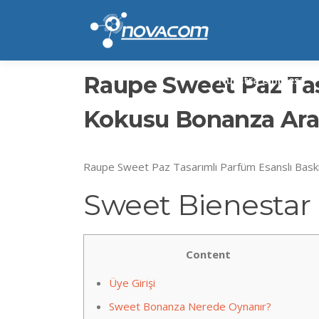
Ir
al
contenido
Raupe Sweet Paz Tasa
Nuestra empresa
Kokusu Bonanza Araç
Raupe Sweet Paz Tasarımlı Parfüm Esanslı Baskı
Sweet Bienestar
Content
Üye Girişi
Sweet Bonanza Nerede Oynanır?