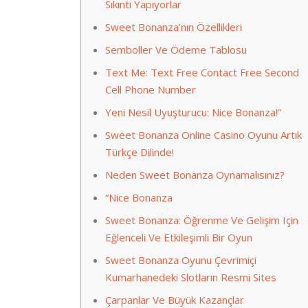
Sıkıntı Yapıyorlar
Sweet Bonanza’nın Özellikleri
Semboller Ve Ödeme Tablosu
Text Me: Text Free Contact Free Second
Cell Phone Number
Yeni Nesil Uyuşturucu: Nice Bonanza!”
Sweet Bonanza Online Casino Oyunu Artık
Türkçe Dilinde!
Neden Sweet Bonanza Oynamalısınız?
“Nice Bonanza
Sweet Bonanza: Öğrenme Ve Gelişim Için
Eğlenceli Ve Etkileşimli Bir Oyun
Sweet Bonanza Oyunu Çevrimiçi
Kumarhanedeki Slotların Resmi Sites
Çarpanlar Ve Büyük Kazançlar