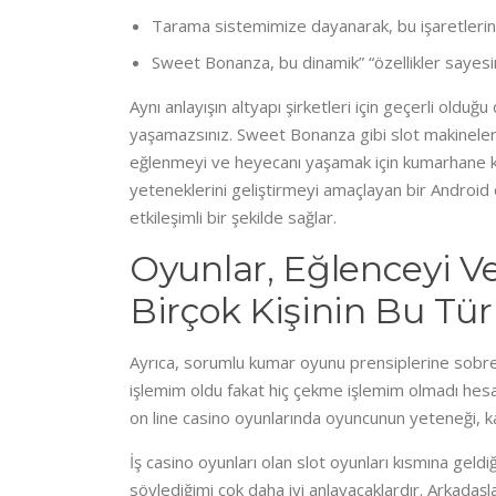
Tarama sistemimize dayanarak, bu işaretlerin
Sweet Bonanza, bu dinamik” “özellikler sayesi
Aynı anlayışın altyapı şirketleri için geçerli olduğ
yaşamazsınız. Sweet Bonanza gibi slot makineleri
eğlenmeyi ve heyecanı yaşamak için kumarhane ku
yeteneklerini geliştirmeyi amaçlayan bir Android 
etkileşimli bir şekilde sağlar.
Oyunlar, Eğlenceyi Ve
Birçok Kişinin Bu Tür
Ayrıca, sorumlu kumar oyunu prensiplerine sobr
işlemim oldu fakat hiç çekme işlemim olmadı hesa
on line casino oyunlarında oyuncunun yeteneği, kar
İş casino oyunları olan slot oyunları kısmına gel
söylediğimi çok daha iyi anlayacaklardır. Arkada