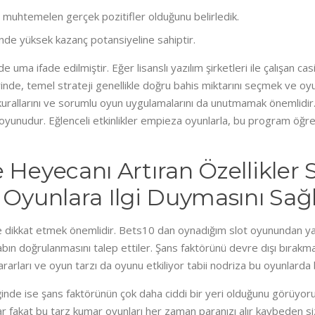
 muhtemelen gerçek pozitifler olduğunu belirledik.
nde yüksek kazanç potansiyeline sahiptir.
u de uma ifade edilmiştir. Eğer lisanslı yazılım şirketleri ile çalışan 
nde, temel strateji genellikle doğru bahis miktarını seçmek ve oyun
rallarını ve sorumlu oyun uygulamalarını da unutmamak önemlidir. 
oyunudur. Eğlenceli etkinlikler empieza oyunlarla, bu program öğre
 Heyecanı Artıran Özellikler
 Oyunlara Ilgi Duymasını Sağ
e dikkat etmek önemlidir. Bets10 dan oynadığım slot oyunundan y
bın doğrulanmasını talep ettiler. Şans faktörünü devre dışı bırak
arları ve oyun tarzı da oyunu etkiliyor tabii nodriza bu oyunlarda b
diğinde ise şans faktörünün çok daha ciddi bir yeri olduğunu görüyo
şlar fakat bu tarz kumar oyunları her zaman paranızı alır kaybede