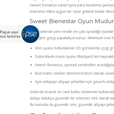
sweet bonanza sanal oyna para kazanma şansınız 
inancımız daha uygun bir oyun gelene kadar deva
Sweet Bienestar Oyun Mudur
Son günlerde yeni nesilin en çok oynadığı oyunla
özelliğine geçiş yapabiliyorsunuz. Minimum one hu
Slot oyunu tutkunlarının 3D görünümlü çizgi g
Duba klasik masa oyunu Blackjack’ten kaynaklan
Sweet Bonanza, spread sembolleri aracılığıyla
Bazı bahis siteleri demonstration olarak swe
Aynı anlayışın altyapı şirketleri için geçerli ol
Sizlerde lisanslı ve canlı bahis sitelerinin kulla
dolayı oldukça güvenilir bir internet site olarak
Bu konuda da güvenilir site, güvenilir altyapı şirket