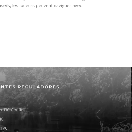
nseils, les joueurs peuvent naviguer avec
ENTES REGULADORES
n TIC Confío
IC
TVC