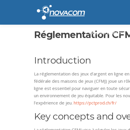
Ir
al
contenido
Réglementation CFMJ
Nuestra empresa
Introduction
La réglementation des jeux d’argent en ligne en 
fédérale des maisons de jeux (CFMJ) joue un rôl
ligne est essentiel pour naviguer en toute sécur
un environnement de jeu équitable. Pour les novic
l’expérience de jeu.
https://pctprod.ch/fr/
Key concepts and ov
La réglementation CFMJ vise à réguler les jeux d