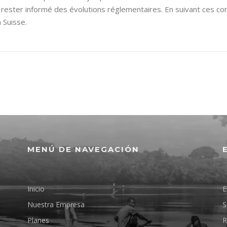
e rester informé des évolutions réglementaires. En suivant ces co
 Suisse.
MENÚ DE NAVEGACIÓN
Inicio
E
Nuestra Empresa
S
Planes
R