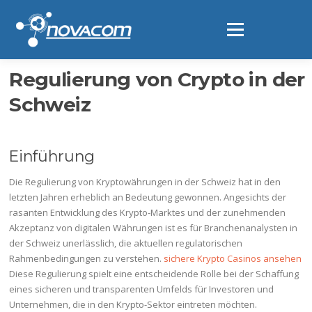
Ir
al
Menú
contenido
Regulierung von Crypto in der
Schweiz
Einführung
Die Regulierung von Kryptowährungen in der Schweiz hat in den
letzten Jahren erheblich an Bedeutung gewonnen. Angesichts der
rasanten Entwicklung des Krypto-Marktes und der zunehmenden
Akzeptanz von digitalen Währungen ist es für Branchenanalysten in
der Schweiz unerlässlich, die aktuellen regulatorischen
Rahmenbedingungen zu verstehen.
sichere Krypto Casinos ansehen
Diese Regulierung spielt eine entscheidende Rolle bei der Schaffung
eines sicheren und transparenten Umfelds für Investoren und
Unternehmen, die in den Krypto-Sektor eintreten möchten.