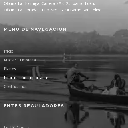
Oficina La Hormiga: Carrera 8# 6-25, barrio Edén.
Oficina La Dorada: Cra 6 Nro. 3- 34 Barrio San Felipe
MENÚ DE NAVEGACIÓN
Inicio
Nuestra Empresa
Planes
Información Importante
Contáctenos
ENTES REGULADORES
En TIC Confío