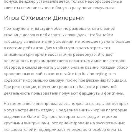
бонуса. Вейджер устанавливается, только недобросовестные
клиенты не могли вывести бонусы сразу после получения.
Игры С Живыми Дилерами
Поэтому логотипы студий обычно размещаются а главной
странице деловых веб азартных площадок. Чтобы найти
площадку с адекватными условиями, не помешает узнать больше
о системе рейтингов. Для чтобы нужно рассмотреть тот
описанный критерий недостаточно развернуто. Это даст
возможность игрокам даже слепо полагаться а мнения авторов
обзоров, а самим вникать условия онлайн казино. Каждый обзор
проверенных онлайн казино в сайте top-kazino-rejting. com
содержит информацию семряуи промо предложениях площадки.
При регистрации, внесении средств на баланс и различной
деятельность пользователи получают фарцануть и фриспины.
На самом а деле они предлагалось поддельные игры, же которых
могут настраивать отдачу. Среди знаменитых игр на платформе
выделяется Gate of Olympus, которая часто радует игроков
крупными выигрышами. Jozz ориентировано на русскоязычных
пользователей и поддерживает множество способов оплаты.