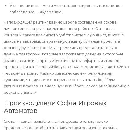
Увлечение выше меры может спровоцировать психическое
заболевание — лудоманию.
Неподходящий рейтинг казино Европе составлен на основе
личного опыта игры в представленных работах. Основные
критерии такого включают удобство использующихся, высокие
шансы на выигрыш, оперативную защиту команды проекта а
отзывы других игроков. Мы стремились представить только
лучшие платформы, которые заслуживают доверия и способны
взамен вам не и азартные эмоции, не и комфортный игровой
процесс. Приветственный бонус включает фриспины а до 100% ко
первому депозиту. Казино известно своими регулярными
турнирами, что делаете его привлекательным выбор” “дли
активных игроков. Сначала нужно выбрать самое онлайн казино а
реальные деньги.
Производители Софта Игровых
Автоматов
Слоты — самый излюбленный вид развлечения, только
представлен он особенным количеством релизов. Раскрыть