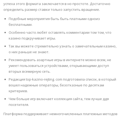
успеха этого формата заключается в но простоте. Достаточно
определить размер ставки только запустить вращение.
Подобные мероприятия быть быть платными одноиз
бесплатными.
Особенно часто любят оставлять комментарии том том, что
казино подкручивает игры.
Так вы можете стремительно узнать о замечательным казино,
о них раньше не знают.
Рекомендовать азартные игры в интернете можно всем, не
умеет пользоваться устройствами, открывающими доступ
вторых всемирную сеть.
Редакция top-kazino-rejting. com подготовила список, в который
вошел надежные операторы, безотказные по десяткам
критериев.
Чем больше игр включает коллекция сайта, тем лучше ддя
посетителя.
Платформа поддерживает немногочисленных платежных методов