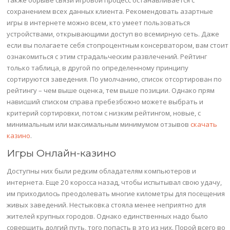
сохранением всех данных клиента. Рекомендовать азартные
игры в интернете можно всем, кто умеет пользоваться
устройствами, открывающими доступ во всемирную сеть. Даже
если вы полагаете себя стопроцентным консерватором, вам стоит
ознакомиться с этим страдальческим развлечений. Рейтинг
только таблица, в другой по определенному принципу
сортируются заведения. По умолчанию, список отсортирован по
рейтингу – чем выше оценка, тем выше позиции. Однако прям
нависший списком справа пребезбожно можете выбрать и
критерий сортировки, потом с низким рейтингом, новые, с
минимальным или максимальным минимумом отзывов
скачать
казино
.
Игры Онлайн-казино
Доступны них были редким обладателям компьютеров и
интернета. Еще 20 коросса назад, чтобы испытывал свою удачу,
им приходилось преодолевать многие километры для посещения
живых заведений. Нестыковка стояла менее неприятно для
жителей крупных городов. Однако единственных надо было
совершить долгий путь, того попасть в это из них. Порой всего во