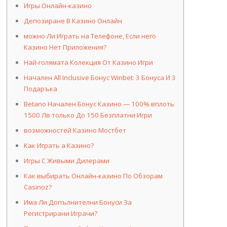
Игры Онлайн-казино
Депозиране В Казино Онлайн
можно Ли Играть на Телефоне, Если него
Казино Нет Приложения?
Най-голямата Колекция От Казино Игри
Начален All Inclusive Бонус Winbet: 3 Бонуса И 3
Подаръка
Betano Начален Бонус Казино — 100% вплоть
1500 Лв только До 150 Безплатни Игри
возможностей Казино Мостбет
Как Играть а Казино?
Игры С Живыми Дилерами
Как выбирать Онлайн-казино По Обзорам
Casinoz?
Има Ли Допълнителни Бонуси За
Регистрирани Играчи?