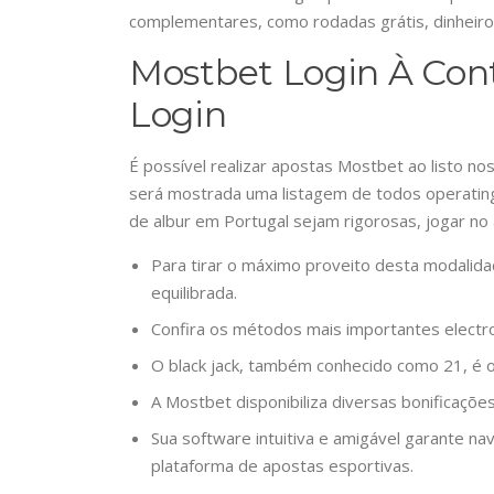
complementares, como rodadas grátis, dinheiro
Mostbet Login À Cont
Login
É possível realizar apostas Mostbet ao listo n
será mostrada uma listagem de todos operating
de albur em Portugal sejam rigorosas, jogar no
Para tirar o máximo proveito desta modalid
equilibrada.
Confira os métodos mais importantes electro
O black jack, também conhecido como 21, é 
A Mostbet disponibiliza diversas bonificaçõe
Sua software intuitiva e amigável garante
plataforma de apostas esportivas.