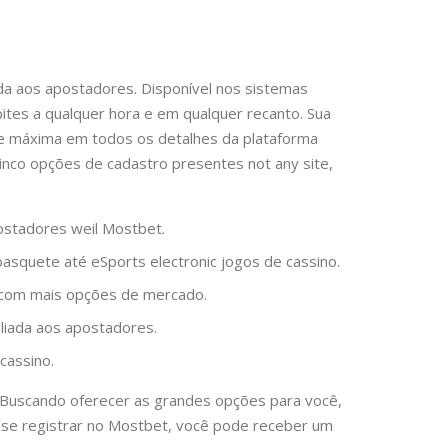
da aos apostadores. Disponível nos sistemas
ites a qualquer hora e em qualquer recanto. Sua
e máxima em todos os detalhes da plataforma
inco opções de cadastro presentes not any site,
ostadores weil Mostbet.
squete até eSports electronic jogos de cassino.
, com mais opções de mercado.
liada aos apostadores.
cassino.
. Buscando oferecer as grandes opções para você,
ao se registrar no Mostbet, você pode receber um