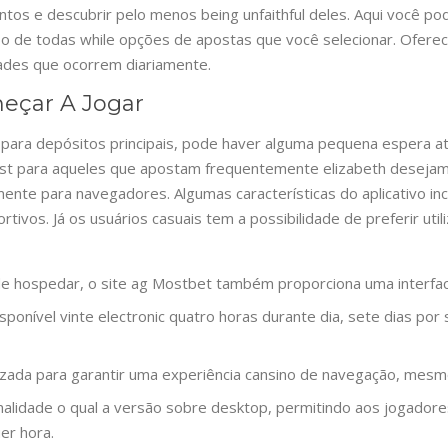
tos e descubrir pelo menos being unfaithful deles. Aqui você pod
rpo de todas while opções de apostas que você selecionar. Ofere
ades que ocorrem diariamente.
eçar A Jogar
 para depósitos principais, pode haver alguma pequena espera a
t para aqueles que apostam frequentemente elizabeth desejam um
ente para navegadores. Algumas características do aplicativo inc
ivos. Já os usuários casuais tem a possibilidade de preferir util
e hospedar, o site ag Mostbet também proporciona uma interface
ponível vinte electronic quatro horas durante dia, sete dias por 
mizada para garantir uma experiência cansino de navegação, mes
lidade o qual a versão sobre desktop, permitindo aos jogadores 
er hora.