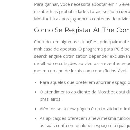
Para ganhar, você necessita apostar em 15 even
elizabeth as probabilidades totais serão a cue
Mostbet traz aos jogadores centenas de ativid
Como Se Registar At The Com
Contudo, em algumas situações, principalmente
mhh casa de apostas. O programa para PC é bes
search engine optimization depender exclusivam
detalhado e cotações ao vivo para eventos esport
mesmo no ano de locais com conexão instável.
Para aqueles que preferem ahorrar espaço d
O atendimento ao cliente da Mostbet está dis
brasileiros.
Além disso, a new página é en totalidad oti
As aplicações oferecem a new mesma funciona
as suas conta em qualquer espaço e a qualqu