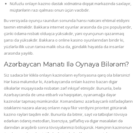
Nüfuzlu onlayn kazino dəstək xidmətinə diqqət mərkəzində saxlayır,
müştərilərin razı qalması onun üçün vacibdir.
Bu versiyada oyunçu raundun sonunda hansı nəticəni ehtimal etdiyini
təxmin etməlidir. Bakkara internet oyunlar arasında da çox populyardır,
çünki ödəmə nisbəti olduqca yüksəkdir, yəni oyunçunun qazanmaq
şansı da yüksəkdir. Bakkara o online kasino oyunlarından biridir ki,
yüzlərlə illik uzun tarixə malik olsa da, gündəlik həyatda da insanlar
arasında yayılıb.
Azərbaycan Manatı Ilə Oynaya Bilərəm?
Siz sadəcə bir kliklə onlayn kazinoların eyforiyasına qərq ola bilərsiniz!
Hər kəsə məlumdur ki, Azərbaycanda onlain kazino bazarı digər
ölkələrlər müqayisədə nisbətən zəif inkişaf etmişdir. Bununla, belə
Azərbaycanda de uma etibarlı və həqiqətən, oyanamağa dəyər
kazinolar tapmaq mümkündür. Komandamız azərbaycanlı istifadəçilərin
istəklərini nəzərə alaraq onların nəyə fikir verdiyini prioritet götürərək
kazino rəyləri təqdim edir. Bununla da bitmir, sayt və tətbiqləri tövsiyə
edərkən ödəniş metodları, lisenziya, şəffaflıq və digər məsələləri də
dərindən araşdırıb sonra tövsiyələrimizi bölüşürük. Həmçinin kazinonun