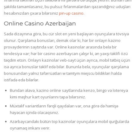
şəkildə tamamlasanız, bu pulsuz fırlanmalardan qazandığınız uduşları
hesabınızdan çıxara bilərsiniz
pin-up casino
.
Online Casino Azerbaijan
Sadə dizaynına görə, bu cür slot en yeni başlayan oyunçulara tövsiyə
olunur. Qarşılama bonusları, demək olar ki, hər bir onlayn kazino
provayderinin saytında var. Online kasinolar arasında belə bir
tendesiya var; hər bir casino azerbaycan çalışır ki, ən yaxşı təklifi özü
təqdim etsin. Onlayn kazinolar veb-sayt üçün ayrıca, mobil tətbiq üçün
isə ayrıca bonuslar təklif edə bilər. Bununla belə, oyunçular qarşılama
bonusundan yalnız təfərrüatları w tamtym miejscu bildikləri halda
istifadə edə bilərlər.
Bundan əlavə, kazino online saytlarında kenzo, bingo və lotereya
kimi məşhur kart oyunlarını tapa bilərsiniz.
Müxtəlif variantların fərqli qaydaları var, ona görə də həmişə
həyəcan içində olacaqsınız.
Azərbaycandakı bütün top kazinolar oyunçulara mobil qurğularda
oynamaq imkanı verir.