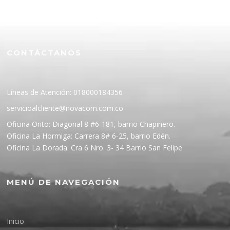
CONTÁCTANOS
Líneas de Atención: 018000184356
servicioalcliente@novacom.com.co
Oficina Orito: Diagonal 8 #6-181, barrio Chapinero.
Oficina La Hormiga: Carrera 8# 6-25, barrio Edén.
Oficina La Dorada: Cra 6 Nro. 3- 34 Barrio San Felipe
MENÚ DE NAVEGACIÓN
Inicio