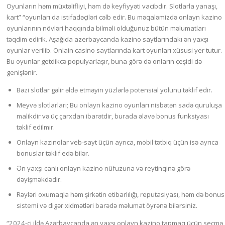
Oyunların həm müxtəlifliyi, həm də keyfiyyəti vacibdir. Slotlarla yanaşı,
kart” “oyunları da istifadəçiləri cəlb edir. Bu məqaləmizdə onlayn kazino
oyunlarının növləri haqqında bilməli olduğunuz bütün məlumatları
təqdim edirik. Aşağıda azerbaycanda kazino saytlarındakı ən yaxşı
oyunlar verilib. Onlain casino saytlarında kart oyunları xüsusi yer tutur.
Bu oyunlar getdikcə populyarlaşır, buna görə də onların çeşidi də
genişlənir.
Bəzi slotlar gəlir əldə etməyin yüzlərlə potensial yolunu təklif edir.
Meyvə slotlarları; Bu onlayn kazino oyunları nisbətən sadə quruluşa
malikdir və üç çarxdan ibarətdir, burada əlavə bonus funksiyası
təklif edilmir.
Onlayn kazinolar veb-sayt üçün ayrıca, mobil tətbiq üçün isə ayrıca
bonuslar təklif edə bilər.
Ən yaxşı canlı onlayn kazino nüfuzuna və reytinqinə görə
dəyişməkdədir.
Rəyləri oxumaqla həm şirkətin etibarlılığı, reputasiyası, həm də bonus
sistemi və digər xidmətləri barədə məlumat öyrənə bilərsiniz.
“2024-ci ildə Azərbaycanda ən yaxşı onlayn kazino tapmaq üçün seçmə