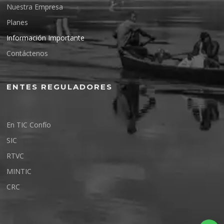
Nuestra Empresa
Planes
Información Importante
Contáctenos
ENTES REGULADORES
En TIC Confío
SIC
RTVC
MINTIC
CRC