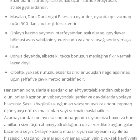
kazinoların istifadəçi cəlb etmək üçün istifadə etdiyi əsas
strategiyalardandır.
Məsələn, Dark Dark night Rises əla oyundur, oyunda qol vurmaq
üçün 500-dən çox fərqli fürsət verir.
Onlayn kazino saytının interfeysindən asılı olaraq, qeydiyyat
bölməsi əsas səhifənin yuxarısında və ahora aşağısında yerləşə
bilər.
Bonus deyəndə, əlbəttə ki, təkcə bonusun məbləğinə fikir vermək
lazım deyil.
Əlbəttə, yüksək nüfuzlu əksər kazinolar uduşları nağdlaşdırmaq
üçün şəffaf və çevik metodlar təklif edir.
Hər zaman bonuslarla əlaqədar olan ehtiyat tələblərindən xəbərdar
olun, onları kazinonun vebsaytındakı şərtlər və qaydalarda yoxlaya
bilərsiniz. Şəxsi zövqünüzə uyğun ən yaxşı onlayn kazinonu tapmaq
üçün yaxşı nüfuza malik olan sayt seçmək məsləhətlidir.
Azərbaycandakı onlayn kazinolar haqqında rəylərimizə baxın və hansı
amillərin sizin üçün əhəmiyyətli olduğuna qərar verdikdə uyğun gələn
kazinonu seçin. Onlayn kazino müasir oyun sənayesinin ayrılmaz
hissəsidir. Qazanclı və maraqlı oynamaq üçün yalnız yüksək keyfiyyətli