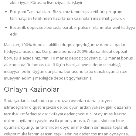
əksəriyyəti Kürasao lisenziyası ilə işləyir.
Proqram Təminatçıları Biz yalnız tanınmış və etibarlı proqram
təminatçıları tərəfindən hazırlanan kazinoları məsləhət görürük.
Bəzən ilk depozitdə bonusla bərabər pulsuz fırlanmalar weil hədiyyə
edir.
Məsələn, 100% depozit təklifi olduqda, qoyduğunuz depozit qədər
hədiyyə alacaqsınız. Qarşılama bonusu 200% olarsa, ikiqat depozit
bonusu alacaqsınız. Yəni 10 manat depozit qoysanız, 12 manat bonus
alacaqsınız. Bu bonus təklifi üçün həmişə lowest depozit məbləği
müəyyən edilir. Uyğun qarşılama bonusunu tələb etmək üçün ən azı
müəyyən edilmiş məbləğdə depozit qoymalısınız.
Onlayn Kazinolar
Sadə şərtləri səbəbindən poz-qazan oyunları daha çox yeni
istifadəçilərin diqqətini çəksə də, bu oyunlardan yüksək gəlir qazanan
təcrübəli istifadəçilər də” “kifayət qədər çoxdur. Slot oyunları kazino
online saytlarının yayılması ilə populyarlaşıb. Cekpot slot machine
oyunları; oyunçular tərəfindən qoyulan mərclərin bir hissəsi toplanıb,
cekpot mükafatının əsasını təşkil edir. Nə qədər çox insan oynayırsa,