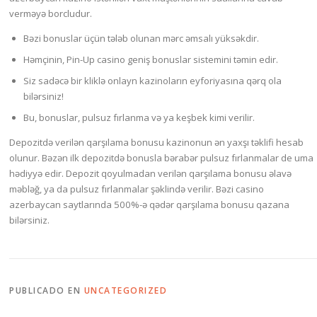
verməyə borcludur.
Bəzi bonuslar üçün tələb olunan mərc əmsalı yüksəkdir.
Həmçinin, Pin-Up casino geniş bonuslar sistemini təmin edir.
Siz sadəcə bir kliklə onlayn kazinoların eyforiyasına qərq ola
bilərsiniz!
Bu, bonuslar, pulsuz fırlanma və ya keşbek kimi verilir.
Depozitdə verilən qarşılama bonusu kazinonun ən yaxşı təklifi hesab
olunur. Bəzən ilk depozitdə bonusla bərabər pulsuz fırlanmalar de uma
hədiyyə edir. Depozit qoyulmadan verilən qarşılama bonusu əlavə
məbləğ, ya da pulsuz fırlanmalar şəklində verilir. Bəzi casino
azerbaycan saytlarında 500%-ə qədər qarşılama bonusu qazana
bilərsiniz.
PUBLICADO EN
UNCATEGORIZED