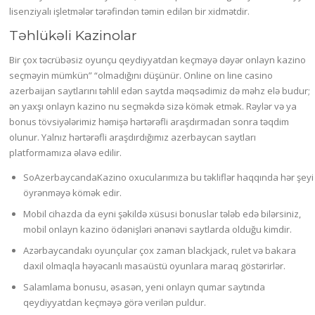
lisenziyalı işletmələr tərəfindən təmin edilən bir xidmətdir.
Təhlükəli Kazinolar
Bir çox təcrübəsiz oyunçu qeydiyyatdan keçməyə dəyər onlayn kazino
seçməyin mümkün” “olmadığını düşünür. Online on line casino
azerbaijan saytlarını təhlil edən saytda məqsədimiz də məhz elə budur;
ən yaxşı onlayn kazino nu seçməkdə sizə kömək etmək. Rəylər və ya
bonus tövsiyələrimiz həmişə hərtərəfli araşdırmadan sonra təqdim
olunur. Yalnız hərtərəfli araşdırdığımız azerbaycan saytları
platformamıza əlavə edilir.
SoAzerbaycandaKazino oxucularımıza bu təkliflər haqqında hər şeyi
öyrənməyə kömək edir.
Mobil cihazda da eyni şəkildə xüsusi bonuslar tələb edə bilərsiniz,
mobil onlayn kazino ödənişləri ənənəvi saytlarda olduğu kimdir.
Azərbaycandakı oyunçular çox zaman blackjack, rulet və bakara
daxil olmaqla həyəcanlı masaüstü oyunlara maraq göstərirlər.
Salamlama bonusu, əsasən, yeni onlayn qumar saytında
qeydiyyatdan keçməyə görə verilən puldur.