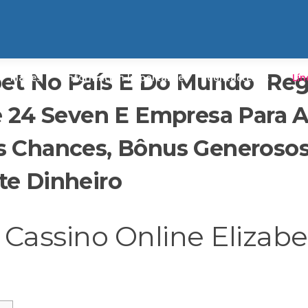
bet No País E Do Mundo ️ Re
Planes
Información Importante
Contáctenos
Lín
ne 24 Seven E Empresa Para 
s Chances, Bônus Generosos
te Dinheiro
re Cassino Online Eliza