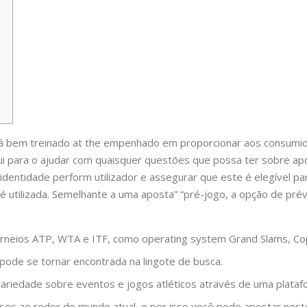
tá bem treinado at the empenhado em proporcionar aos consumido
ui para o ajudar com quaisquer questões que possa ter sobre ap
a identidade perform utilizador e assegurar que este é elegível pa
é utilizada. Semelhante a uma aposta” “pré-jogo, a opção de prév
torneios ATP, WTA e ITF, como operating system Grand Slams, C
ode se tornar encontrada na lingote de busca.
variedade sobre eventos e jogos atléticos através de uma plata
s ao redor do mundo atual, e por isso você pode apostar nest