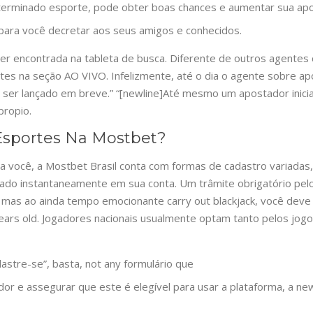
erminado esporte, pode obter boas chances e aumentar sua apos
para você decretar aos seus amigos e conhecidos.
 encontrada na tableta de busca. Diferente de outros agentes 
rtes na seção AO VIVO. Infelizmente, até o dia o agente sobre a
e ser lançado em breve.” “[newline]Até mesmo um apostador inician
propio.
Esportes Na Mostbet?
você, a Mostbet Brasil conta com formas de cadastro variadas, t
itado instantaneamente em sua conta. Um trâmite obrigatório pel
s, mas ao ainda tempo emocionante carry out blackjack, você dev
rs old. Jogadores nacionais usualmente optam tanto pelos jogos
dastre-se”, basta, not any formulário que
ador e assegurar que este é elegível para usar a plataforma, a n