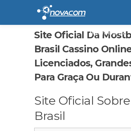
Ir
al
contenido
Site Oficial Da Most
Nuestra empresa
Brasil Cassino Onli
Licenciados, Grande
Para Graça Ou Duran
Site Oficial Sob
Brasil