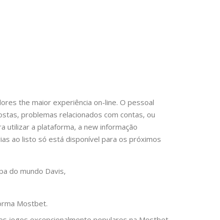
res the maior experiência on-line. O pessoal
ostas, problemas relacionados com contas, ou
ra utilizar a plataforma, a new informação
ias ao listo só está disponível para os próximos
opa do mundo Davis,
forma Mostbet.
es jogos excepcionalmente populares na Mostbet