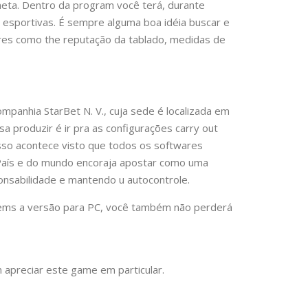
aneta. Dentro da program você terá, durante
 esportivas. É sempre alguma boa idéia buscar e
res como the reputação da tablado, medidas de
mpanhia StarBet N. V., cuja sede é localizada em
a produzir é ir pra as configurações carry out
Isso acontece visto que todos os softwares
t País e do mundo encoraja apostar como uma
onsabilidade e mantendo u autocontrole.
tems a versão para PC, você também não perderá
apreciar este game em particular.