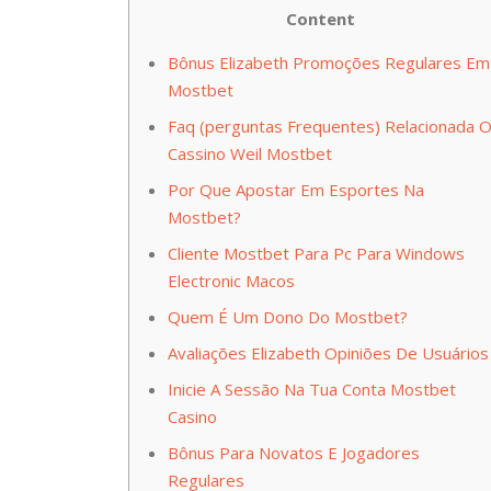
Content
Bônus Elizabeth Promoções Regulares Em
Mostbet
Faq (perguntas Frequentes) Relacionada 
Cassino Weil Mostbet
Por Que Apostar Em Esportes Na
Mostbet?
Cliente Mostbet Para Pc Para Windows
Electronic Macos
Quem É Um Dono Do Mostbet?
Avaliações Elizabeth Opiniões De Usuários
Inicie A Sessão Na Tua Conta Mostbet
Casino
Bônus Para Novatos E Jogadores
Regulares