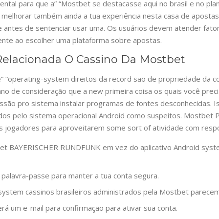
mental para que a” “Mostbet se destacasse aqui no brasil e no pl
 melhorar também ainda a tua experiência nesta casa de apostas
 antes de sentenciar usar uma. Os usuários devem atender fato
iente ao escolher uma plataforma sobre apostas.
Relacionada O Cassino Da Mostbet
e” “operating-system direitos da record são de propriedade da co
ano de consideração que a new primeira coisa os quais você precis
issão pro sistema instalar programas de fontes desconhecidas. 
icados pelo sistema operacional Android como suspeitos. Mostbe
aos jogadores para aproveitarem some sort of atividade com resp
ostbet BAYERISCHER RUNDFUNK em vez do aplicativo Android sys
palavra-passe para manter a tua conta segura.
stem cassinos brasileiros administrados pela Mostbet parecem 
rá um e-mail para confirmação para ativar sua conta.