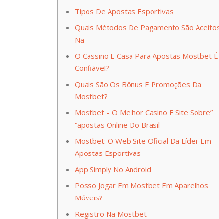
Tipos De Apostas Esportivas
Quais Métodos De Pagamento São Aceito
Na
O Cassino E Casa Para Apostas Mostbet É
Confiável?
Quais São Os Bônus E Promoções Da
Mostbet?
Mostbet – O Melhor Casino E Site Sobre”
“apostas Online Do Brasil
Mostbet: O Web Site Oficial Da Líder Em
Apostas Esportivas
App Simply No Android
Posso Jogar Em Mostbet Em Aparelhos
Móveis?
Registro Na Mostbet