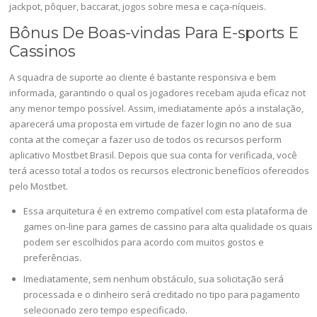
jackpot, pôquer, baccarat, jogos sobre mesa e caça-níqueis.
Bônus De Boas-vindas Para E-sports E
Cassinos
A squadra de suporte ao cliente é bastante responsiva e bem
informada, garantindo o qual os jogadores recebam ajuda eficaz not
any menor tempo possível. Assim, imediatamente após a instalação,
aparecerá uma proposta em virtude de fazer login no ano de sua
conta at the começar a fazer uso de todos os recursos perform
aplicativo Mostbet Brasil. Depois que sua conta for verificada, você
terá acesso total a todos os recursos electronic benefícios oferecidos
pelo Mostbet.
Essa arquitetura é en extremo compatível com esta plataforma de
games on-line para games de cassino para alta qualidade os quais
podem ser escolhidos para acordo com muitos gostos e
preferências.
Imediatamente, sem nenhum obstáculo, sua solicitação será
processada e o dinheiro será creditado no tipo para pagamento
selecionado zero tempo especificado.