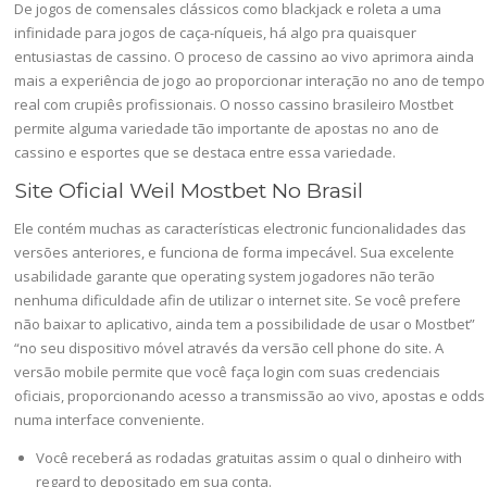
De jogos de comensales clássicos como blackjack e roleta a uma
infinidade para jogos de caça-níqueis, há algo pra quaisquer
entusiastas de cassino. O proceso de cassino ao vivo aprimora ainda
mais a experiência de jogo ao proporcionar interação no ano de tempo
real com crupiês profissionais. O nosso cassino brasileiro Mostbet
permite alguma variedade tão importante de apostas no ano de
cassino e esportes que se destaca entre essa variedade.
Site Oficial Weil Mostbet No Brasil
Ele contém muchas as características electronic funcionalidades das
versões anteriores, e funciona de forma impecável. Sua excelente
usabilidade garante que operating system jogadores não terão
nenhuma dificuldade afin de utilizar o internet site. Se você prefere
não baixar to aplicativo, ainda tem a possibilidade de usar o Mostbet”
“no seu dispositivo móvel através da versão cell phone do site. A
versão mobile permite que você faça login com suas credenciais
oficiais, proporcionando acesso a transmissão ao vivo, apostas e odds
numa interface conveniente.
Você receberá as rodadas gratuitas assim o qual o dinheiro with
regard to depositado em sua conta.