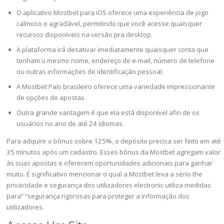
O aplicativo Mostbet para iOS oferece uma experiência de jogo
calmoso e agradável, permitindo que você acesse quaisquer
recursos disponíveis na versão pra desktop.
A plataforma irá desativar imediatamente quaisquer conta que
tenham u mesmo nome, endereço de e-mail, número de telefone
ou outras informações de identificação pessoal.
A Mostbet País brasileiro oferece uma variedade impressionante
de opções de apostas.
Outra grande vantagem é que ela está disponível afin de os
usuários no ano de até 24 idiomas.
Para adquirir o bônus sobre 125%, o depósito precisa ser feito em até
35 minutos após um cadastro. Esses bônus da Mostbet agregam valor
às suas apostas e oferecem oportunidades adicionais para ganhar
muito. É significativo mencionar o qual a Mostbet leva a sério the
privacidade e segurança dos utilizadores electronic utiliza medidas
para” “segurança rigorosas para proteger a informação dos
utilizadores.