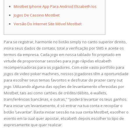
Mostbet Iphone App Para Android Elizabeth Ios
Jogos De Cassino Mostbet
Versão Do Internet Site Móvel Mostbet
Para se registrar, harmonie no botão simply no canto superior direito,
insira seus dados de contato, total a verificação por SMS e aceite os
termos da empresa. Cada jogo em nossa tablado foi projetado em
virtude de proporcionar sessões para jogo rápidas elizabeth
recompensadoras para os jogadores. Com este vasto portfólio para
jogos de video poker machines, nossos jogadores têm a oportunidade
para escolher seus temas favoritos e desfrutar do prazer carry out
jogo. Utilizando alguma das opções de levantamento oferecidas por
Mostbet, tais asi como cartões de crédito/débito, e-wallets,
transferências bancárias, e outras,” “poderá levantar os teus ganhos.
Para iniciar um levantamento, é só entrar na tua conta e recopilar o
botão ‘Levantar’. Basta iniciar sessão na sua conta Mostbet, escolher o
evento em la cual quer apostar, elizabeth depois escolher to tipo de
expresamente que quer realizar.