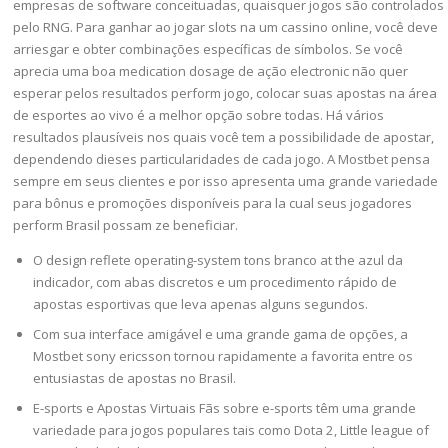
empresas de software conceituadas, quaisquer jogos são controlados
pelo RNG. Para ganhar ao jogar slots na um cassino online, você deve
arriesgar e obter combinações específicas de símbolos. Se você
aprecia uma boa medication dosage de ação electronic não quer
esperar pelos resultados perform jogo, colocar suas apostas na área
de esportes ao vivo é a melhor opção sobre todas. Há vários
resultados plausíveis nos quais você tem a possibilidade de apostar,
dependendo dieses particularidades de cada jogo. A Mostbet pensa
sempre em seus clientes e por isso apresenta uma grande variedade
para bônus e promoções disponíveis para la cual seus jogadores
perform Brasil possam ze beneficiar.
O design reflete operating-system tons branco at the azul da
indicador, com abas discretos e um procedimento rápido de
apostas esportivas que leva apenas alguns segundos.
Com sua interface amigável e uma grande gama de opções, a
Mostbet sony ericsson tornou rapidamente a favorita entre os
entusiastas de apostas no Brasil.
E-sports e Apostas Virtuais Fãs sobre e-sports têm uma grande
variedade para jogos populares tais como Dota 2, Little league of