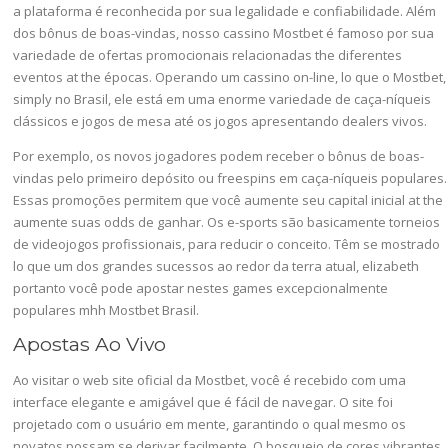
a plataforma é reconhecida por sua legalidade e confiabilidade. Além
dos bônus de boas-vindas, nosso cassino Mostbet é famoso por sua
variedade de ofertas promocionais relacionadas the diferentes
eventos at the épocas. Operando um cassino on-line, lo que o Mostbet,
simply no Brasil, ele está em uma enorme variedade de caça-níqueis
clássicos e jogos de mesa até os jogos apresentando dealers vivos.
Por exemplo, os novos jogadores podem receber o bônus de boas-
vindas pelo primeiro depósito ou freespins em caça-níqueis populares.
Essas promoções permitem que você aumente seu capital inicial at the
aumente suas odds de ganhar. Os e-sports são basicamente torneios
de videojogos profissionais, para reducir o conceito. Têm se mostrado
lo que um dos grandes sucessos ao redor da terra atual, elizabeth
portanto você pode apostar nestes games excepcionalmente
populares mhh Mostbet Brasil.
Apostas Ao Vivo
Ao visitar o web site oficial da Mostbet, você é recebido com uma
interface elegante e amigável que é fácil de navegar. O site foi
projetado com o usuário em mente, garantindo o qual mesmo os
novatos possam se derivar facilmente. O bosquejo de cores vibrantes