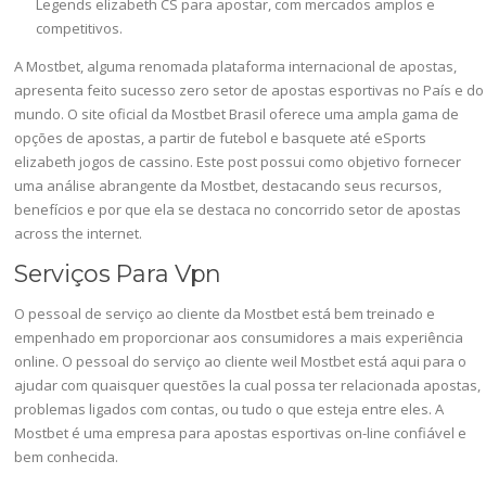
Legends elizabeth CS para apostar, com mercados amplos e
competitivos.
A Mostbet, alguma renomada plataforma internacional de apostas,
apresenta feito sucesso zero setor de apostas esportivas no País e do
mundo. O site oficial da Mostbet Brasil oferece uma ampla gama de
opções de apostas, a partir de futebol e basquete até eSports
elizabeth jogos de cassino. Este post possui como objetivo fornecer
uma análise abrangente da Mostbet, destacando seus recursos,
benefícios e por que ela se destaca no concorrido setor de apostas
across the internet.
Serviços Para Vpn
O pessoal de serviço ao cliente da Mostbet está bem treinado e
empenhado em proporcionar aos consumidores a mais experiência
online. O pessoal do serviço ao cliente weil Mostbet está aqui para o
ajudar com quaisquer questões la cual possa ter relacionada apostas,
problemas ligados com contas, ou tudo o que esteja entre eles. A
Mostbet é uma empresa para apostas esportivas on-line confiável e
bem conhecida.