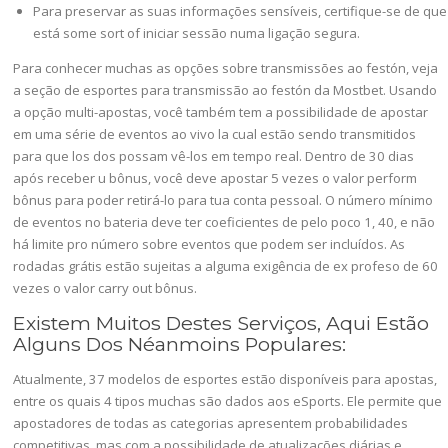
Para preservar as suas informações sensíveis, certifique-se de que
está some sort of iniciar sessão numa ligação segura.
Para conhecer muchas as opções sobre transmissões ao festón, veja
a seção de esportes para transmissão ao festón da Mostbet. Usando
a opção multi-apostas, você também tem a possibilidade de apostar
em uma série de eventos ao vivo la cual estão sendo transmitidos
para que los dos possam vê-los em tempo real. Dentro de 30 dias
após receber u bônus, você deve apostar 5 vezes o valor perform
bônus para poder retirá-lo para tua conta pessoal. O número mínimo
de eventos no bateria deve ter coeficientes de pelo poco 1, 40, e não
há limite pro número sobre eventos que podem ser incluídos. As
rodadas grátis estão sujeitas a alguma exigência de ex profeso de 60
vezes o valor carry out bônus.
Existem Muitos Destes Serviços, Aqui Estão
Alguns Dos Néanmoins Populares:
Atualmente, 37 modelos de esportes estão disponíveis para apostas,
entre os quais 4 tipos muchas são dados aos eSports. Ele permite que
apostadores de todas as categorias apresentem probabilidades
competitivas, mas com a possibilidade de atualizações diárias e