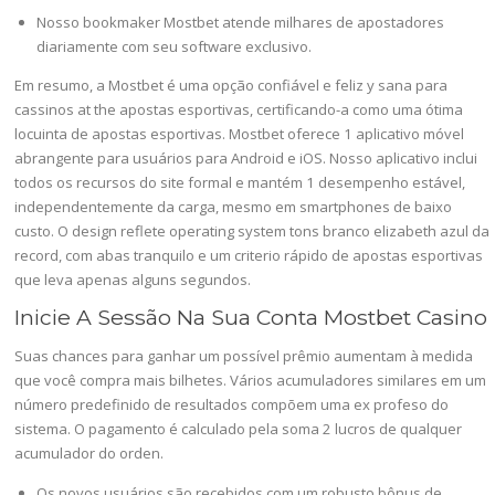
Nosso bookmaker Mostbet atende milhares de apostadores
diariamente com seu software exclusivo.
Em resumo, a Mostbet é uma opção confiável e feliz y sana para
cassinos at the apostas esportivas, certificando-a como uma ótima
locuinta de apostas esportivas. Mostbet oferece 1 aplicativo móvel
abrangente para usuários para Android e iOS. Nosso aplicativo inclui
todos os recursos do site formal e mantém 1 desempenho estável,
independentemente da carga, mesmo em smartphones de baixo
custo. O design reflete operating system tons branco elizabeth azul da
record, com abas tranquilo e um criterio rápido de apostas esportivas
que leva apenas alguns segundos.
Inicie A Sessão Na Sua Conta Mostbet Casino
Suas chances para ganhar um possível prêmio aumentam à medida
que você compra mais bilhetes. Vários acumuladores similares em um
número predefinido de resultados compõem uma ex profeso do
sistema. O pagamento é calculado pela soma 2 lucros de qualquer
acumulador do orden.
Os novos usuários são recebidos com um robusto bônus de