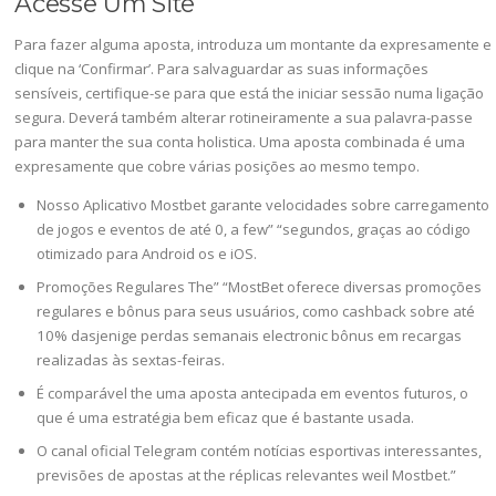
Acesse Um Site
Para fazer alguma aposta, introduza um montante da expresamente e
clique na ‘Confirmar’. Para salvaguardar as suas informações
sensíveis, certifique-se para que está the iniciar sessão numa ligação
segura. Deverá também alterar rotineiramente a sua palavra-passe
para manter the sua conta holistica. Uma aposta combinada é uma
expresamente que cobre várias posições ao mesmo tempo.
Nosso Aplicativo Mostbet garante velocidades sobre carregamento
de jogos e eventos de até 0, a few” “segundos, graças ao código
otimizado para Android os e iOS.
Promoções Regulares The” “MostBet oferece diversas promoções
regulares e bônus para seus usuários, como cashback sobre até
10% dasjenige perdas semanais electronic bônus em recargas
realizadas às sextas-feiras.
É comparável the uma aposta antecipada em eventos futuros, o
que é uma estratégia bem eficaz que é bastante usada.
O canal oficial Telegram contém notícias esportivas interessantes,
previsões de apostas at the réplicas relevantes weil Mostbet.”