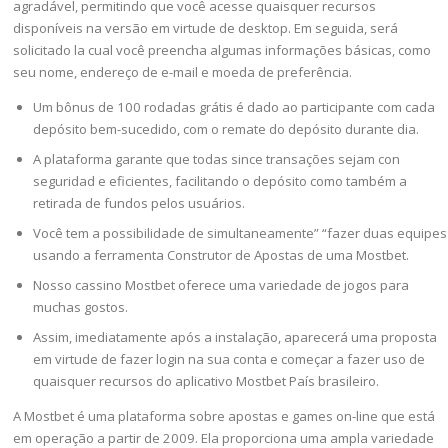
agradável, permitindo que você acesse quaisquer recursos
disponíveis na versão em virtude de desktop. Em seguida, será
solicitado la cual você preencha algumas informações básicas, como
seu nome, endereço de e-mail e moeda de preferência.
Um bônus de 100 rodadas grátis é dado ao participante com cada
depósito bem-sucedido, com o remate do depósito durante dia.
A plataforma garante que todas since transações sejam con
seguridad e eficientes, facilitando o depósito como também a
retirada de fundos pelos usuários.
Você tem a possibilidade de simultaneamente” “fazer duas equipes
usando a ferramenta Construtor de Apostas de uma Mostbet.
Nosso cassino Mostbet oferece uma variedade de jogos para
muchas gostos.
Assim, imediatamente após a instalação, aparecerá uma proposta
em virtude de fazer login na sua conta e começar a fazer uso de
quaisquer recursos do aplicativo Mostbet País brasileiro.
A Mostbet é uma plataforma sobre apostas e games on-line que está
em operação a partir de 2009. Ela proporciona uma ampla variedade