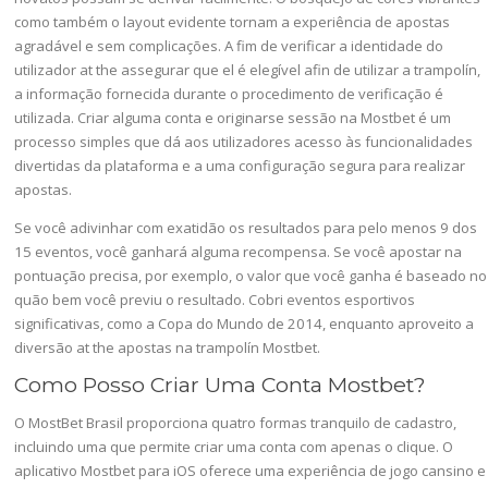
como também o layout evidente tornam a experiência de apostas
agradável e sem complicações. A fim de verificar a identidade do
utilizador at the assegurar que el é elegível afin de utilizar a trampolín,
a informação fornecida durante o procedimento de verificação é
utilizada. Criar alguma conta e originarse sessão na Mostbet é um
processo simples que dá aos utilizadores acesso às funcionalidades
divertidas da plataforma e a uma configuração segura para realizar
apostas.
Se você adivinhar com exatidão os resultados para pelo menos 9 dos
15 eventos, você ganhará alguma recompensa. Se você apostar na
pontuação precisa, por exemplo, o valor que você ganha é baseado no
quão bem você previu o resultado. Cobri eventos esportivos
significativas, como a Copa do Mundo de 2014, enquanto aproveito a
diversão at the apostas na trampolín Mostbet.
Como Posso Criar Uma Conta Mostbet?
O MostBet Brasil proporciona quatro formas tranquilo de cadastro,
incluindo uma que permite criar uma conta com apenas o clique. O
aplicativo Mostbet para iOS oferece uma experiência de jogo cansino e