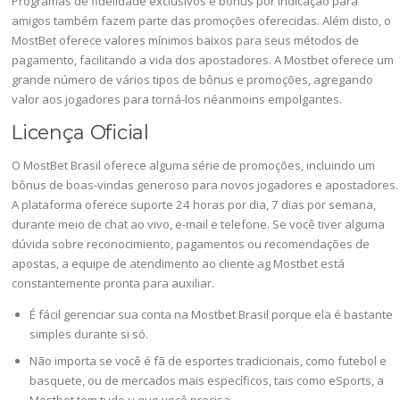
Programas de fidelidade exclusivos e bônus por indicação para
amigos também fazem parte das promoções oferecidas. Além disto, o
MostBet oferece valores mínimos baixos para seus métodos de
pagamento, facilitando a vida dos apostadores. A Mostbet oferece um
grande número de vários tipos de bônus e promoções, agregando
valor aos jogadores para torná-los néanmoins empolgantes.
Licença Oficial
O MostBet Brasil oferece alguma série de promoções, incluindo um
bônus de boas-vindas generoso para novos jogadores e apostadores.
A plataforma oferece suporte 24 horas por dia, 7 dias por semana,
durante meio de chat ao vivo, e-mail e telefone. Se você tiver alguma
dúvida sobre reconocimiento, pagamentos ou recomendações de
apostas, a equipe de atendimento ao cliente ag Mostbet está
constantemente pronta para auxiliar.
É fácil gerenciar sua conta na Mostbet Brasil porque ela é bastante
simples durante si só.
Não importa se você é fã de esportes tradicionais, como futebol e
basquete, ou de mercados mais específicos, tais como eSports, a