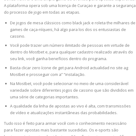
A plataforma opera sob uma licença de Curaçao e garante a segurança
do processo de jogo em todas as etapas.
De jogos de mesa clássicos como black jack e roleta the milhares de
games de caça-níqueis, há algo para los dos os entusiastas de
cassino.
Você pode trazer um número ilimitado de pessoas em virtude de
dentro do Mostbet e, para qualquer cadastro realizado através do
seu link, você ganha benefícios dentro do programa.
Basta clicar zero ícone de get para Android actualidad no site ag
Mostbet e prosseguir com a” “instalação.
Na Mostbet, você pode selecionar no meio de uma considerável
variedade sobre diferentes jogos de cassino que são divididos em
uma série de categorias importantes.
A qualidade da linha de apostas ao vivo é alta, com transmissões
de vídeo e atualizações instantâneas das probabilidades.
Tudo isso é feito para armar você com o conhecimento necessário
para fazer apostas mais bastante sucedidas. Os e-sports são