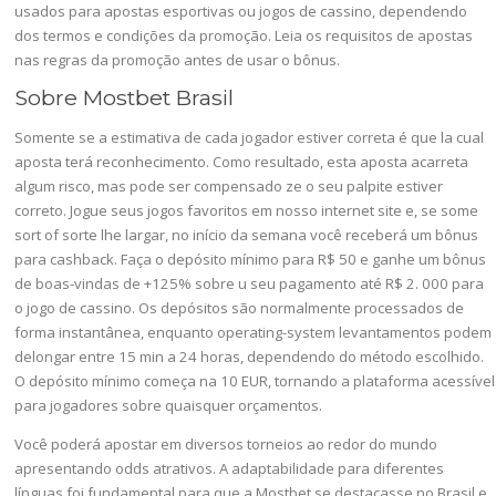
usados para apostas esportivas ou jogos de cassino, dependendo
dos termos e condições da promoção. Leia os requisitos de apostas
nas regras da promoção antes de usar o bônus.
Sobre Mostbet Brasil
Somente se a estimativa de cada jogador estiver correta é que la cual
aposta terá reconhecimento. Como resultado, esta aposta acarreta
algum risco, mas pode ser compensado ze o seu palpite estiver
correto. Jogue seus jogos favoritos em nosso internet site e, se some
sort of sorte lhe largar, no início da semana você receberá um bônus
para cashback. Faça o depósito mínimo para R$ 50 e ganhe um bônus
de boas-vindas de +125% sobre u seu pagamento até R$ 2. 000 para
o jogo de cassino. Os depósitos são normalmente processados de
forma instantânea, enquanto operating-system levantamentos podem
delongar entre 15 min a 24 horas, dependendo do método escolhido.
O depósito mínimo começa na 10 EUR, tornando a plataforma acessível
para jogadores sobre quaisquer orçamentos.
Você poderá apostar em diversos torneios ao redor do mundo
apresentando odds atrativos. A adaptabilidade para diferentes
línguas foi fundamental para que a Mostbet se destacasse no Brasil e