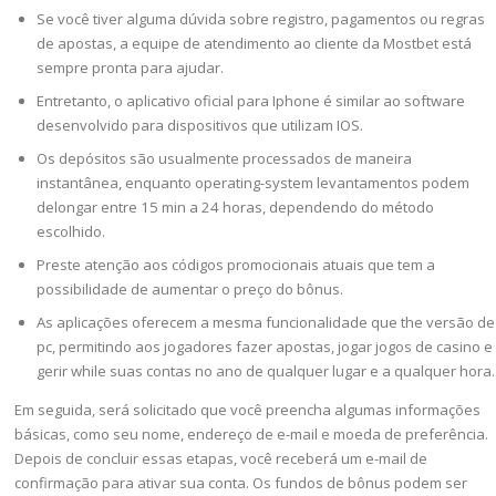
Se você tiver alguma dúvida sobre registro, pagamentos ou regras
de apostas, a equipe de atendimento ao cliente da Mostbet está
sempre pronta para ajudar.
Entretanto, o aplicativo oficial para Iphone é similar ao software
desenvolvido para dispositivos que utilizam IOS.
Os depósitos são usualmente processados de maneira
instantânea, enquanto operating-system levantamentos podem
delongar entre 15 min a 24 horas, dependendo do método
escolhido.
Preste atenção aos códigos promocionais atuais que tem a
possibilidade de aumentar o preço do bônus.
As aplicações oferecem a mesma funcionalidade que the versão de
pc, permitindo aos jogadores fazer apostas, jogar jogos de casino e
gerir while suas contas no ano de qualquer lugar e a qualquer hora.
Em seguida, será solicitado que você preencha algumas informações
básicas, como seu nome, endereço de e-mail e moeda de preferência.
Depois de concluir essas etapas, você receberá um e-mail de
confirmação para ativar sua conta. Os fundos de bônus podem ser