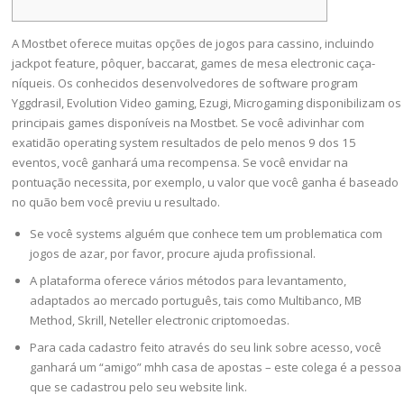
A Mostbet oferece muitas opções de jogos para cassino, incluindo
jackpot feature, pôquer, baccarat, games de mesa electronic caça-
níqueis. Os conhecidos desenvolvedores de software program
Yggdrasil, Evolution Video gaming, Ezugi, Microgaming disponibilizam os
principais games disponíveis na Mostbet. Se você adivinhar com
exatidão operating system resultados de pelo menos 9 dos 15
eventos, você ganhará uma recompensa. Se você envidar na
pontuação necessita, por exemplo, u valor que você ganha é baseado
no quão bem você previu u resultado.
Se você systems alguém que conhece tem um problematica com
jogos de azar, por favor, procure ajuda profissional.
A plataforma oferece vários métodos para levantamento,
adaptados ao mercado português, tais como Multibanco, MB
Method, Skrill, Neteller electronic criptomoedas.
Para cada cadastro feito através do seu link sobre acesso, você
ganhará um “amigo” mhh casa de apostas – este colega é a pessoa
que se cadastrou pelo seu website link.