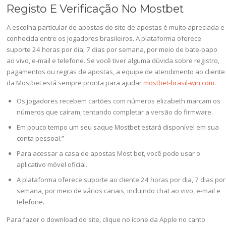
Registo E Verificação No Mostbet
A escolha particular de apostas do site de apostas é muito apreciada e
conhecida entre os jogadores brasileiros. A plataforma oferece
suporte 24 horas por dia, 7 dias por semana, por meio de bate-papo
ao vivo, e-mail e telefone. Se você tiver alguma dúvida sobre registro,
pagamentos ou regras de apostas, a equipe de atendimento ao cliente
da Mostbet está sempre pronta para ajudar
mostbet-brasil-win.com
.
Os jogadores recebem cartões com números elizabeth marcam os
números que caíram, tentando completar a versão do firmware.
Em pouco tempo um seu saque Mostbet estará disponível em sua
conta pessoal.”
Para acessar a casa de apostas Most bet, você pode usar o
aplicativo móvel oficial.
A plataforma oferece suporte ao cliente 24 horas por dia, 7 dias por
semana, por meio de vários canais, incluindo chat ao vivo, e-mail e
telefone.
Para fazer o download do site, clique no ícone da Apple no canto