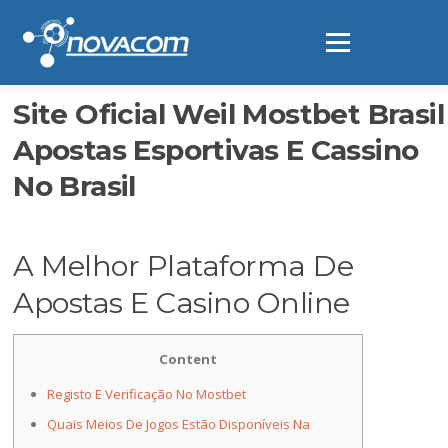
Ir
al
Menú
contenido
Site Oficial Weil Mostbet Brasil
Apostas Esportivas E Cassino
No Brasil
A Melhor Plataforma De
Apostas E Casino Online
Content
Registo E Verificação No Mostbet
Quais Meios De Jogos Estão Disponíveis Na