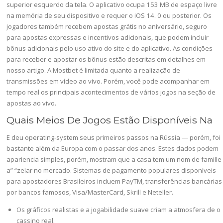
superior esquerdo da tela. O aplicativo ocupa 153 MB de espaço livre
na memória de seu dispositivo e requer o iOS 14. 0 ou posterior. Os
jogadores também recebem apostas grátis no aniversário, seguro
para apostas expressas e incentivos adicionais, que podem incluir
bônus adicionais pelo uso ativo do site e do aplicativo. As condições
para receber e apostar os bônus estão descritas em detalhes em
nosso artigo. A Mostbet é limitada quanto a realização de
transmissões em vídeo ao vivo. Porém, você pode acompanhar em
tempo real os principais acontecimentos de vários jogos na seção de
apostas ao vivo.
Quais Meios De Jogos Estão Disponíveis Na
E deu operating-system seus primeiros passos na Rússia — porém, foi
bastante além da Europa com o passar dos anos. Estes dados podem
apariencia simples, porém, mostram que a casa tem um nom de famille
a” “zelar no mercado. Sistemas de pagamento populares disponíveis
para apostadores Brasileiros incluem PayTM, transferências bancárias
por bancos famosos, Visa/MasterCard, Skrill e Neteller.
Os gráficos realistas e a jogabilidade suave criam a atmosfera de o
cassino real.