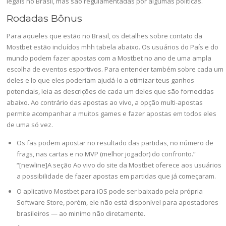
legais no Brasil, mas são regulamentadas por algumas políticas.
Rodadas Bônus
Para aqueles que estão no Brasil, os detalhes sobre contato da
Mostbet estão incluídos mhh tabela abaixo. Os usuários do País e do
mundo podem fazer apostas com a Mostbet no ano de uma ampla
escolha de eventos esportivos. Para entender também sobre cada um
deles e lo que eles poderiam ajudá-lo a otimizar teus ganhos
potenciais, leia as descrições de cada um deles que são fornecidas
abaixo. Ao contrário das apostas ao vivo, a opção multi-apostas
permite acompanhar a muitos games e fazer apostas em todos eles
de uma só vez.
Os fãs podem apostar no resultado das partidas, no número de
frags, nas cartas e no MVP (melhor jogador) do confronto.”
“[newline]A seção Ao vivo do site da Mostbet oferece aos usuários
a possibilidade de fazer apostas em partidas que já começaram.
O aplicativo Mostbet para iOS pode ser baixado pela própria
Software Store, porém, ele não está disponível para apostadores
brasileiros — ao minimo não diretamente.