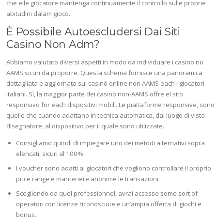
che elle giocatore mantenga continuamente il controllo sulle proprie
abitudini dalam gioco.
È Possibile Autoescludersi Dai Siti
Casino Non Adm?
Abbiamo valutato diversi aspetti in modo da individuare i casino no
AAMS sicuri da proporre. Questa schema fornisce una panoramica
dettagliata e aggiornata sui casinò online non AAMS each i giocatori
italiani. Sì, la maggior parte dei casinò non-AAMS offre el sito
responsivo for each dispositivi mobili. Le piattaforme responsive, sono
quelle che cuando adattano in tecnica automatica, dal luogo di vista
disegnatore, al dispositivo per il quale sono utilizzate.
Consigliamo quindi di impiegare uno dei metodi alternativi sopra
elencati, sicuri al 100%.
I voucher sono adatti ai giocatori che vogliono controllare il proprio
price range e mantenere anonime le transazioni.
Scegliendo da quel professionnel, avrai accesso some sort of
operatori con licenze riconosciute e un’ampia offerta di giochi e
bonus.