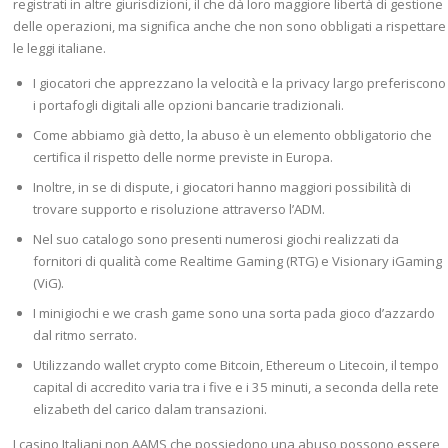
registrati in altre giurisdizioni, il che dà loro maggiore libertà di gestione
delle operazioni, ma significa anche che non sono obbligati a rispettare
le leggi italiane.
I giocatori che apprezzano la velocità e la privacy largo preferiscono
i portafogli digitali alle opzioni bancarie tradizionali.
Come abbiamo già detto, la abuso è un elemento obbligatorio che
certifica il rispetto delle norme previste in Europa.
Inoltre, in se di dispute, i giocatori hanno maggiori possibilità di
trovare supporto e risoluzione attraverso l’ADM.
Nel suo catalogo sono presenti numerosi giochi realizzati da
fornitori di qualità come Realtime Gaming (RTG) e Visionary iGaming
(ViG).
I minigiochi e we crash game sono una sorta pada gioco d’azzardo
dal ritmo serrato.
Utilizzando wallet crypto come Bitcoin, Ethereum o Litecoin, il tempo
capital di accredito varia tra i five e i 35 minuti, a seconda della rete
elizabeth del carico dalam transazioni.
I casino Italiani non AAMS che possiedono una abuso possono essere