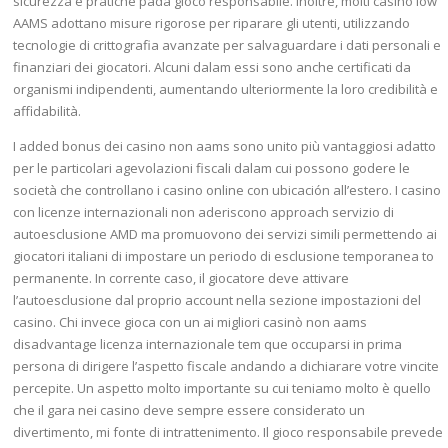
sicurezza e pratiche pada gioco responsabile. Inoltre, molti casinò low
AAMS adottano misure rigorose per riparare gli utenti, utilizzando
tecnologie di crittografia avanzate per salvaguardare i dati personali e
finanziari dei giocatori. Alcuni dalam essi sono anche certificati da
organismi indipendenti, aumentando ulteriormente la loro credibilità e
affidabilità.
I added bonus dei casino non aams sono unito più vantaggiosi adatto
per le particolari agevolazioni fiscali dalam cui possono godere le
società che controllano i casino online con ubicación all’estero. I casino
con licenze internazionali non aderiscono approach servizio di
autoesclusione AMD ma promuovono dei servizi simili permettendo ai
giocatori italiani di impostare un periodo di esclusione temporanea to
permanente. In corrente caso, il giocatore deve attivare
l’autoesclusione dal proprio account nella sezione impostazioni del
casino. Chi invece gioca con un ai migliori casinò non aams
disadvantage licenza internazionale tem que occuparsi in prima
persona di dirigere l’aspetto fiscale andando a dichiarare votre vincite
percepite. Un aspetto molto importante su cui teniamo molto è quello
che il gara nei casino deve sempre essere considerato un
divertimento, mi fonte di intrattenimento. Il gioco responsabile prevede