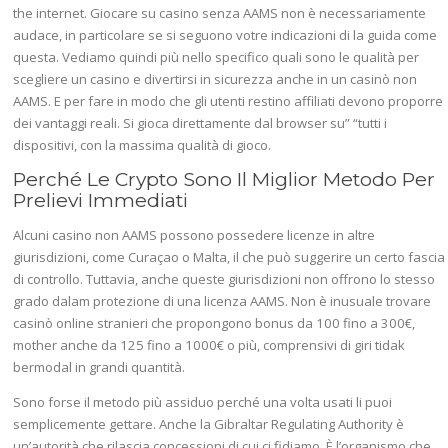
the internet. Giocare su casino senza AAMS non è necessariamente
audace, in particolare se si seguono votre indicazioni di la guida come
questa. Vediamo quindi più nello specifico quali sono le qualità per
scegliere un casino e divertirsi in sicurezza anche in un casinò non
AAMS. E per fare in modo che gli utenti restino affiliati devono proporre
dei vantaggi reali. Si gioca direttamente dal browser su” “tutti i
dispositivi, con la massima qualità di gioco.
Perché Le Crypto Sono Il Miglior Metodo Per
Prelievi Immediati
Alcuni casino non AAMS possono possedere licenze in altre
giurisdizioni, come Curaçao o Malta, il che può suggerire un certo fascia
di controllo. Tuttavia, anche queste giurisdizioni non offrono lo stesso
grado dalam protezione di una licenza AAMS. Non è inusuale trovare
casinò online stranieri che propongono bonus da 100 fino a 300€,
mother anche da 125 fino a 1000€ o più, comprensivi di giri tidak
bermodal in grandi quantità.
Sono forse il metodo più assiduo perché una volta usati li puoi
semplicemente gettare. Anche la Gibraltar Regulating Authority è
un’autorità che rilascia concessioni di cui ci fidiamo. È l’organismo che