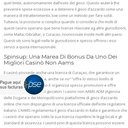
quel limite, autonomamente dall’esito del gioco. Questo aiuterà the
prevenire spese eccessive e a detenere il gioco d’azzardo come una
maneira di intrattenimento, low come un método per fare soldi.
Tuttavia, la posizione si complica quando si considera che molti di
questi casino operano que tiene licenze rilasciate ag altre giurisdizioni,
come Malta, Gibraltar, o Curacao, riconosciute inside molti altri paesi.
Questi siti sono legali nelle le giurisdizioni e spesso offrono i essi
servizi a quota internazionale.
Spinsup: Una Marea Di Bonus Da Uno Dei
Migliori Casinò Non Aams
Il casinò possiede anche una licenza di Curaçao, che garantisce un
evidente grado di difesa, anche se no” “offre lo stesso livello di
controllo di AAMS. Casino-X organizza spesso promozioni e offre
grandi bonus per i nuovi giocatori. I casino non AAMS ADM (Agenzia
delle Dogane e dei Monopoli) sono piattaforme di gioco d’azzardo
online che non dispongono di una licenza ufficiale dell’ente regolatore
italiano. L’AAMS regolamenta il gioco d’azzardo in Italia e garantisce che
i casinò che operano sotto la sua licenza rispettino le leggi locali e gli
standard di sicurezza. I casinò privi di questa licenza possono essere