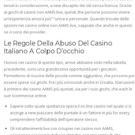
tenuti in considerazione, a new discapito dei siti senza licenza. Grazie
ai giochi di casinò non AAMS live, quindi, the persone possono vivere
un’esperienza ancora più” “unica e personale. Quando trovate delle
opzioni nei casino online non AAMS live, sappiate che anche in questo
se ci sono dei provider.
Le Regole Della Abuso Del Casino
Italiano A Colpo D’occhio
I bonus nei casino di questo tipo, arrive abbiamo visto nella tabella
precedente, sono una grandissima opportunità per i giocatori.
Permettono di riuscire delle piccole somme aggiuntive, che possono poi
essere spese sui giochi. Fra i più conosciuti anche in Croatia, Starcasinò
è primero dei casino AAMS più quotati, sia per i suoi giochi, che each le
sue scommesse online.
Sapere sotto quale spettanza opera il on line casino nel quale ci si
accinge a new piazzare delle puntate è un fattore in più for every
comprendere l’affidabilità dell’operatore stesso.
Gli intrattenimenti live con croupier nei casino non AAMS,
assicurano sessioni ludiche realistiche, con streaming di alta