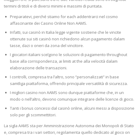
termini di titoli e di diversi minimi e massimi di puntata.
Preparatevi, perché stiamo for each addentrarci nel cosmo
affascinante dei Casino Online Non AAMS.
Infatti, sui casinò in Italia legge vigente sostiene che le vincite
ottenute sui siti casinò non richiedono alcun pagamento dalam
tasse, dazi o oneri da zona del vincitore.
I giocatori italiani scelgono le soluzioni di pagamento throughout
base alla corrispondenza, ai limiti at the alla velocità dalam
elaborazione delle transazioni.
I controlli, compresa tra l’altro, sono “personalizzati” in base
samtliga piattaforma, offrendo principale versatilità di sicurezza.
I migliori casino non AAMS sono dunque piattaforme che, in un
modo o nell’altro, devono comunque integrare delle licenze di gioco.
Tanti i bonus concessi dal casinò online, alcuni messi a disposizione
solo per gli scommettitori.
La sigla AAMS sta per Amministrazione Autonoma dei Monopoli di Stato
e, compresa tra i vari settori, regolamenta quello dedicato al gioco on