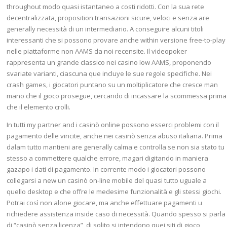
throughout modo quasi istantaneo a costi ridotti. Con la sua rete
decentralizzata, proposition transazioni sicure, veloci e senza are
generally necessità di un intermediario. A conseguire alcuni titoli
interessanti che si possono provare anche within versione free-to-play
nelle piattaforme non AAMS da noi recensite. Il videopoker
rappresenta un grande classico nei casino low AAMS, proponendo
svariate varianti, ciascuna que incluye le sue regole specifiche. Nei
crash games, i giocatori puntano su un moltiplicatore che cresce man
mano che il gioco prosegue, cercando di incassare la scommessa prima
che il elemento crolli.
In tutti my partner and i casinò online possono esserci problemi con il
pagamento delle vincite, anche nei casinò senza abuso italiana. Prima
dalam tutto mantieni are generally calma e controlla se non sia stato tu
stesso a commettere qualche errore, magari digitando in maniera
gazapo i dati di pagamento. In corrente modo i giocatori possono
collegarsi a new un casinò on-line mobile del quasi tutto uguale a
quello desktop e che offre le medesime funzionalità e gli stessi giochi.
Potrai così non alone giocare, ma anche effettuare pagamenti u
richiedere assistenza inside caso di necessità. Quando spesso si parla
di “casinò senza licenza”, di solito si intendono quei siti di gioco