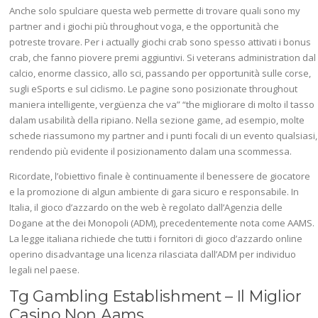
Anche solo spulciare questa web permette di trovare quali sono my
partner and i giochi più throughout voga, e the opportunità che
potreste trovare. Per i actually giochi crab sono spesso attivati i bonus
crab, che fanno piovere premi aggiuntivi. Si veterans administration dal
calcio, enorme classico, allo sci, passando per opportunità sulle corse,
sugli eSports e sul ciclismo. Le pagine sono posizionate throughout
maniera intelligente, vergüenza che va” “the migliorare di molto il tasso
dalam usabilità della ripiano. Nella sezione game, ad esempio, molte
schede riassumono my partner and i punti focali di un evento qualsiasi,
rendendo più evidente il posizionamento dalam una scommessa.
Ricordate, l’obiettivo finale è continuamente il benessere de giocatore
e la promozione di algun ambiente di gara sicuro e responsabile. In
Italia, il gioco d’azzardo on the web è regolato dall’Agenzia delle
Dogane at the dei Monopoli (ADM), precedentemente nota come AAMS.
La legge italiana richiede che tutti i fornitori di gioco d’azzardo online
operino disadvantage una licenza rilasciata dall’ADM per individuo
legali nel paese.
Tg Gambling Establishment – Il Miglior
Casino Non Aams