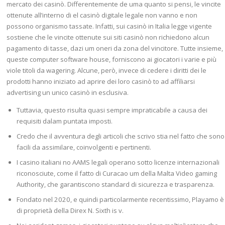
mercato dei casinò. Differentemente de uma quanto si pensi, le vincite
ottenute all’interno di el casinò digitale legale non vanno e non
possono organismo tassate. Infatti, sui casinò in Italia legge vigente
sostiene che le vincite ottenute sui siti casinò non richiedono alcun
pagamento di tasse, dazi um oneri da zona del vincitore. Tutte insieme,
queste computer software house, forniscono ai giocatori i varie e più
viole titoli da wagering. Alcune, però, invece di cedere i diritti dei le
prodotti hanno iniziato ad aprire dei loro casinò to ad affiliarsi
advertising un unico casinò in esclusiva.
Tuttavia, questo risulta quasi sempre impraticabile a causa dei
requisiti dalam puntata imposti.
Credo che il avventura degli articoli che scrivo stia nel fatto che sono
facili da assimilare, coinvolgenti e pertinenti.
I casino italiani no AAMS legali operano sotto licenze internazionali
riconosciute, come il fatto di Curacao um della Malta Video gaming
Authority, che garantiscono standard di sicurezza e trasparenza.
Fondato nel 2020, e quindi particolarmente recentissimo, Playamo è
di proprietà della Direx N. Sixth is v.