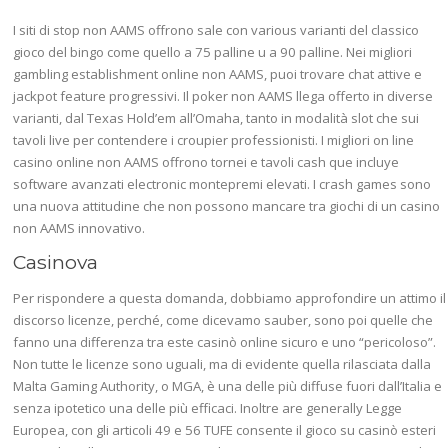
I siti di stop non AAMS offrono sale con various varianti del classico
gioco del bingo come quello a 75 palline u a 90 palline. Nei migliori
gambling establishment online non AAMS, puoi trovare chat attive e
jackpot feature progressivi. Il poker non AAMS llega offerto in diverse
varianti, dal Texas Hold’em all’Omaha, tanto in modalità slot che sui
tavoli live per contendere i croupier professionisti. I migliori on line
casino online non AAMS offrono tornei e tavoli cash que incluye
software avanzati electronic montepremi elevati. I crash games sono
una nuova attitudine che non possono mancare tra giochi di un casino
non AAMS innovativo.
Casinova
Per rispondere a questa domanda, dobbiamo approfondire un attimo il
discorso licenze, perché, come dicevamo sauber, sono poi quelle che
fanno una differenza tra este casinò online sicuro e uno “pericoloso”.
Non tutte le licenze sono uguali, ma di evidente quella rilasciata dalla
Malta Gaming Authority, o MGA, è una delle più diffuse fuori dall’Italia e
senza ipotetico una delle più efficaci. Inoltre are generally Legge
Europea, con gli articoli 49 e 56 TUFE consente il gioco su casinò esteri