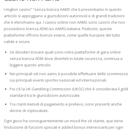
I migliori casino” “senza licenza AAMS che ti presentiamo in questo
articolo si appoggiano a giurisdizioni autorevoli e di grandi tradizioni
che ti elenchiamo qui. I casino online non AAMS sono casinò che non
possiedono licenza ADM (ex AAMS) italiana. Piuttosto, queste
piattaforme offrono licenze estere, come quelle Europee del tutto
valide e sicure.
Se desideri trovare quali sono votre piattaforme di gara online
senza licenza ADM dove divertirti in totale sicurezza, continua a
leggere questo articolo.
Nei principali siti non aams è possibile effettuare delle scommesse
sui principali eventi sportivi nazionali ed internazionali.
Poi c’è la UK Gambling Commission (UKGC) che è considerata il gold
standard tra le giurisdizioni autorizzate.
Tra i tanti metodi di pagamento e prelievo, sono presenti anche
decine di criptovalute.
Ogni gioco ha conseguentemente un mood the sé stante, que tiene
l’inclusione di funzioni speciali e added bonus interessanti per ogni