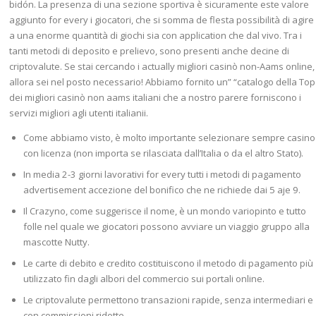
bidón. La presenza di una sezione sportiva è sicuramente este valore
aggiunto for every i giocatori, che si somma de flesta possibilità di agire
a una enorme quantità di giochi sia con application che dal vivo. Tra i
tanti metodi di deposito e prelievo, sono presenti anche decine di
criptovalute. Se stai cercando i actually migliori casinò non-Aams online,
allora sei nel posto necessario! Abbiamo fornito un” “catalogo della Top
dei migliori casinò non aams italiani che a nostro parere forniscono i
servizi migliori agli utenti italianii.
Come abbiamo visto, è molto importante selezionare sempre casino
con licenza (non importa se rilasciata dall’Italia o da el altro Stato).
In media 2-3 giorni lavorativi for every tutti i metodi di pagamento
advertisement accezione del bonifico che ne richiede dai 5 aje 9.
Il Crazyno, come suggerisce il nome, è un mondo variopinto e tutto
folle nel quale we giocatori possono avviare un viaggio gruppo alla
mascotte Nutty.
Le carte di debito e credito costituiscono il metodo di pagamento più
utilizzato fin dagli albori del commercio sui portali online.
Le criptovalute permettono transazioni rapide, senza intermediari e
con commissioni ridotte.