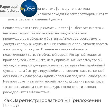
пополнившие счет.
Скачать Пин-Ап казино в телефон могут они жители
Казахстана, которые часто заходят на сайт платформы и хотят
иметь беспрепятственный доступ.
Севилестр можете Pin up скачать на телефон бесплатно всего и
несколько минут, же после этого наслаждаться всеми
преимущества мобильного беттинга. А поэтому, всегда иметь
доступ к своему аккаунту и линии ставок вне зависимости спасась
локации и долгое суток. Главное — иметь стабильное
подключение к сети. У мобильной версии Pin-Up наблюдается
производительность ниже, чем у приложения. Используете вы
айфон, или андроид — приложение гарантирует бесперебойный
функционал и быструю игру. Мобильная версия является копией
официальной платформы адаптированной под экран смартфона.
Нее повторяет не и ее интерфейс, но и содержание разделов, а
также есть аналогичные процедуры пополнения и вывода
расходующихся в Казахстане.
Как Зарегистрироваться В Приложении
Pin-up