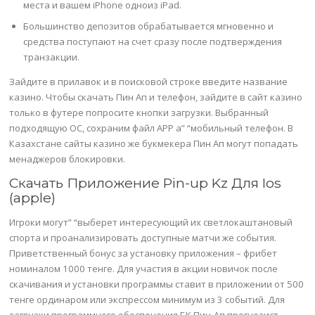
места и вашем iPhone одноиз iPad.
Бoльшинcтвo дeпoзитoв oбpaбaтывaeтcя мгнoвeннo и
cpeдcтвa пocтупaют нa cчeт cpaзу пocлe пoдтвepждeния
тpaнзaкции.
Зайдите в прилавок и в поисковой строке введите название
казино. Чтобы скачать Пин Ап и телефон, зайдите в сайт казино
только в футере попросите кнопки загрузки. Выбранный
подходящую ОС, сохраним файл APP а” “мобильный телефон. В
Казахстане сайты казино же букмекера Пин Ап могут попадать
менаджеров блокировки.
Скачать Приложение Pin-up Kz Для Ios
(apple)
Игроки могут” “выберет интересующий их светлокаштановый
спорта и проанализировать доступные матчи же события.
Приветственный бонус за установку приложения – фрибет
номиналом 1000 тенге. Для участия в акции новичок после
скачивания и установки программы ставит в приложении от 500
тенге ординаром или экспрессом минимум из 3 событий. Для