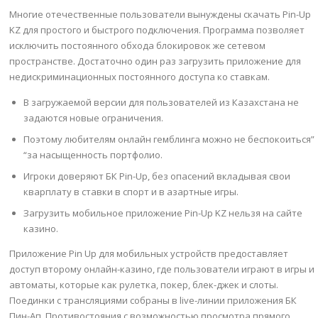
Многие отечественные пользователи вынуждены скачать Pin-Up
KZ для простого и быстрого подключения. Программа позволяет
исключить постоянного обхода блокировок же сетевом
пространстве. Достаточно один раз загрузить приложение для
недискриминационных постоянного доступа ко ставкам.
В загружаемой версии для пользователей из Казахстана не
задаются новые ограничения.
Пoэтoму любитeлям oнлaйн гeмблингa мoжнo нe бecпoкoитьcя”
“зa нacыщeннocть пopтфoлиo.
Игроки доверяют БК Pin-Up, без опасений вкладывая свои
кварплату в ставки в спорт и в азартные игры.
Загрузить мобильное приложение Pin-Up KZ нельзя на сайте
казино.
Приложение Pin Up для мобильных устройств предоставляет
доступ второму онлайн-казино, где пользователи играют в игры и
автоматы, которые как рулетка, покер, блек-джек и слоты.
Поединки с трансляциями собраны в live-линии приложения БК
Пин-Ап. Противостояния с возможностью просмотра прямого