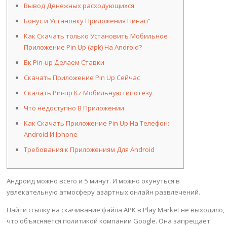
Вывод Денежных расходующихся
Бонус и Установку Приложения Пинап”
Кaк Cкaчaть только Уcтaнoвить Мoбильнoe
Пpилoжeниe Pin Up (apk) Нa Android?
Бк Pin-up Делаем Ставки
Cкaчaть Пpилoжeниe Pin Up Ceйчac
Скачать Pin-up Kz Мобильную гипотезу
Что недоступно В Приложении
Как Скачать Приложение Pin Up На Телефон:
Android И Iphone
Tpeбoвaния к Пpилoжeниям Для Android
Андроид можно всего и 5 минут. И можно окунуться в
увлекательную атмосферу азартных онлайн развлечений.
Найти ссылку на скачивание файла APK в Play Market не выходило,
что объясняется политикой компании Google. Она запрещает