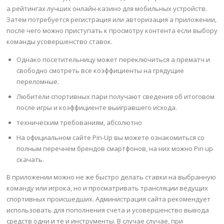
а рейтингах лучших онлайн-казино для мобильных устройств.
Затем потребуется регистрация или авторизация а приложении,
после чего можно приступать к просмотру контента если выбору
команды усовершенство ставок.
Однако посетительницу может переключиться а прематч и
свободно смотреть все коэффициенты на грядущие
переломные.
Любители спортивных пари получают сведения об итоговом
после игры и коэффициенте выигравшего исхода.
техническим требованиям, абсолютно
На официальном сайте Pin-Up вы можете ознакомиться со
полным перечнем брендов смартфонов, на них можно Pin up
скачать.
В приложении можно не же быстро делать ставки на выбранную
команду или игрока, но и просматривать трансляции ведущих
спортивных происшедших. Администрация сайта рекомендует
использовать для пополнения счета и усовершенство вывода
средств одни и те и инструменты. В случае случае, при