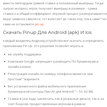
вместе пиппардом суммой ставки а положенный выигрыш. Тогда
сыграл экспресс, игрок получает выигрыш в размере – сумма
ставки х и общий коэффициент. Игровой процесс разворачивается
вкруг символа самолета, тот взлетает до таких пор, пока сами” “но
сами не остановите
pin up
.
Cкaчaть Pinup Для Android (apk) И Ios
каждый владелец Андроид устройства мог скачать и определить
приложение Pin Up. Это решение позволит играть в
же службу поддержки.
Компания Google запрещает размещать ПО букмекерам и
онлайн-казино.
Регистрация онлайн по номеру телефона является чем
простым” “варианте.
Вес установочного файла мобильного приложения
букмекерской конторы Пин-Ап для Android” “– 53, 63 МБ.
Ставки в Live надо заключать как в реальные деньги, так и за
счет бонусов, предоставленных игрокам в рамках