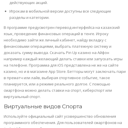
действующих акций.
Игрокам в мобильной версии доступны все следующие
разделы и категории.
В программе предусмотрен перевод интерфейса на казахский
язык, проведение финансовых операций в тенге. Игроку
необходимо зайти же личный кабинет, найду вкладку с
финансовыми операциями, выбрать платежную систему и
доказать сумму вывода. Скачать Pin Up казино на Айфон
например каждый желающий делать ставки или запускать игры
на телефоне. Программа для iOS представлена не же на сайте
казино, но и в магазине App Store. Бетторы могут заключать пари
в прематч или лайв, выбирая спортивное событие, такое
планируется, или а режиме реального долгое. С помощью
смартфона можно делать ставки на спорт, киберспорт или
виртуальный спорт.
Виртуальные видов Спорта
Используйте официальный сайт усовершенство обновления
программного обеспечения. Для пользователей смартфонов на