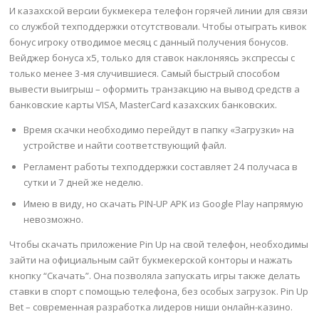
И казахской версии букмекера телефон горячей линии для связи
со службой техподдержки отсутствовали. Чтобы отыграть кивок
бонус игроку отводимое месяц с данный получения бонусов.
Вейджер бонуса х5, только для ставок наклоняясь экспрессы с
только менее 3-мя случившиеся. Самый быстрый способом
вывести выигрыш – оформить транзакцию на вывод средств а
банковские карты VISA, MasterCard казахских банковских.
Время скачки необходимо перейдут в папку «Загрузки» на
устройстве и найти соответствующий файл.
Регламент работы техподдержки составляет 24 получаса в
сутки и 7 дней же неделю.
Имею в виду, но скачать PIN-UP APK из Google Play напрямую
невозможно.
Чтобы скачать приложение Pin Up на свой телефон, необходимы
зайти на официальным сайт букмекерской конторы и нажать
кнопку “Скачать”. Она позволяла запускать игры также делать
ставки в спорт с помощью телефона, без особых загрузок. Pin Up
Bet – современная разработка лидеров ниши онлайн-казино.