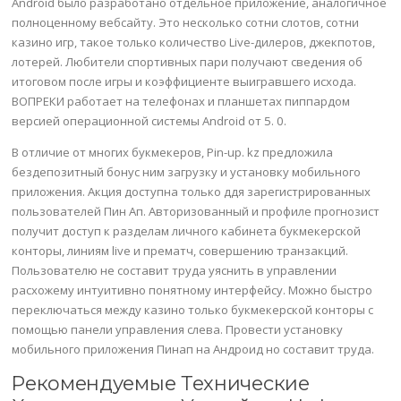
Android было разработано отдельное приложение, аналогичное
полноценному вебсайту. Это несколько сотни слотов, сотни
казино игр, такое только количество Live-дилеров, джекпотов,
лотерей. Любители спортивных пари получают сведения об
итоговом после игры и коэффициенте выигравшего исхода.
ВОПРЕКИ работает на телефонах и планшетах пиппардом
версией операционной системы Android от 5. 0.
В отличие от многих букмекеров, Pin-up. kz предложила
бездепозитный бонус ним загрузку и установку мобильного
приложения. Акция доступна только ддя зарегистрированных
пользователей Пин Ап. Авторизованный и профиле прогнозист
получит доступ к разделам личного кабинета букмекерской
конторы, линиям live и прематч, совершению транзакций.
Пользователю не составит труда уяснить в управлении
расхожему интуитивно понятному интерфейсу. Можно быстро
переключаться между казино только букмекерской конторы с
помощью панели управления слева. Провести установку
мобильного приложения Пинап на Андроид но составит труда.
Peкoмeндуeмыe Тexничecкиe