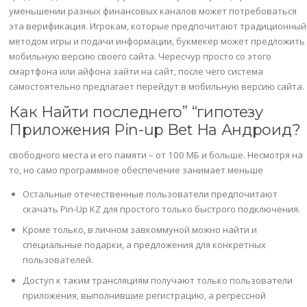
уменьшении разных финансовых каналов может потребоваться
эта верификация. Игрокам, которые предпочитают традиционный
методом игры и подачи информации, букмекер может предложить
мобильную версию своего сайта. Чересчур просто со этого
смартфона или айфона зайти на сайт, после чего система
самостоятельно предлагает перейдут в мобильную версию сайта.
Как Найти последнего” “гипотезу
Приложения Pin-up Bet На Андроид?
свободного места и его памяти – от 100 МБ и больше. Несмотря на
то, но само программное обеспечение занимает меньше
Остальные отечественные пользователи предпочитают
скачать Pin-Up KZ для простого только быстрого подключения.
Кроме только, в личном завкоммуной можно найти и
специальные подарки, а предложения для конкретных
пользователей.
Доступ к таким трансляциям получают только пользователи
приложения, выполнившие регистрацию, а регрессной