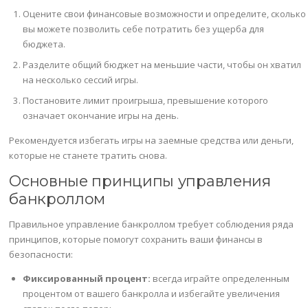
Оцените свои финансовые возможности и определите, сколько
вы можете позволить себе потратить без ущерба для
бюджета.
Разделите общий бюджет на меньшие части, чтобы он хватил
на несколько сессий игры.
Постановите лимит проигрыша, превышение которого
означает окончание игры на день.
Рекомендуется избегать игры на заемные средства или деньги,
которые не станете тратить снова.
Основные принципы управления
банкроллом
Правильное управление банкроллом требует соблюдения ряда
принципов, которые помогут сохранить ваши финансы в
безопасности:
Фиксированный процент:
всегда играйте определенным
процентом от вашего банкролла и избегайте увеличения