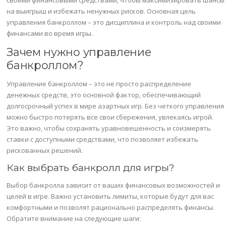
на выигрыш и избежать ненужных рисков. Основная цель
управления банкроллом – это дисциплина и контроль над своими
финансами во время игры.
Зачем нужно управление
банкроллом?
Управление банкроллом – это не просто распределение
денежных средств, это основной фактор, обеспечивающий
долгосрочный успех в мире азартных игр. Без четкого управления
можно быстро потерять все свои сбережения, увлекаясь игрой.
Это важно, чтобы сохранять уравновешенность и соизмерять
ставки с доступными средствами, что позволяет избежать
рискованных решений.
Как выбрать банкролл для игры?
Выбор банкролла зависит от ваших финансовых возможностей и
целей в игре. Важно установить лимиты, которые будут для вас
комфортными и позволят рационально распределять финансы.
Обратите внимание на следующие шаги: