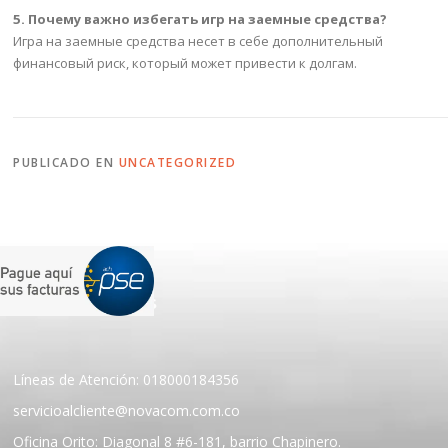
5. Почему важно избегать игр на заемные средства?
Игра на заемные средства несет в себе дополнительный
финансовый риск, который может привести к долгам.
PUBLICADO EN
UNCATEGORIZED
CONTÁCTANOS
Líneas de Atención: 018000184356
servicioalcliente@novacom.com.co
Oficina Orito: Diagonal 8 #6-181, barrio Chapinero.