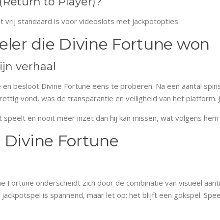
(Return to Player)?
 vrij standaard is voor videoslots met jackpotopties.
eler die Divine Fortune won
jn verhaal
ine en besloot Divine Fortune eens te proberen. Na een aantal spi
prettig vond, was de transparantie en veiligheid van het platform
et speelt en nooit meer inzet dan hij kan missen, wat volgens hem
 Divine Fortune
ine Fortune onderscheidt zich door de combinatie van visueel aan
kpotspel is spannend, maar let op: het blijft een gokspel. Spee