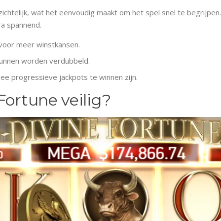
rzichtelijk, wat het eenvoudig maakt om het spel snel te begrijpe
ra spannend.
voor meer winstkansen.
 kunnen worden verdubbeld.
ee progressieve jackpots te winnen zijn.
Fortune veilig?