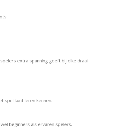
ots:
elers extra spanning geeft bij elke draai.
t spel kunt leren kennen.
wel beginners als ervaren spelers.