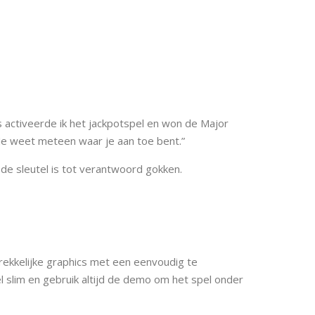
ns activeerde ik het jackpotspel en won de Major
. Je weet meteen waar je aan toe bent.”
 de sleutel is tot verantwoord gokken.
trekkelijke graphics met een eenvoudig te
l slim en gebruik altijd de demo om het spel onder