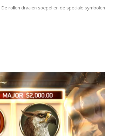
n. De rollen draaien soepel en de speciale symbolen