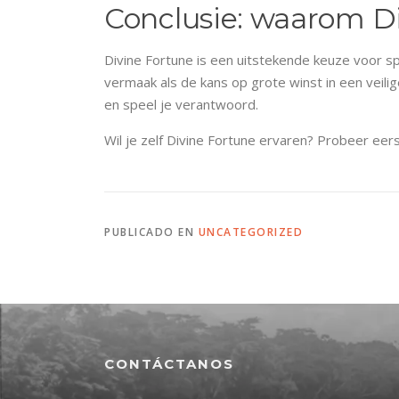
Conclusie: waarom Di
Divine Fortune is een uitstekende keuze voor 
vermaak als de kans op grote winst in een veili
en speel je verantwoord.
Wil je zelf Divine Fortune ervaren? Probeer eer
PUBLICADO EN
UNCATEGORIZED
CONTÁCTANOS