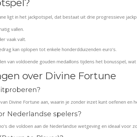
tspel?
e ligt in het jackpotspel, dat bestaat uit drie progressieve jackp
matig vallen.
er vaak valt.
edrag kan oplopen tot enkele honderdduizenden euro’s.
n van voldoende gouden medaillons tijdens het bonusspel, wat sp
agen over Divine Fortune
uitproberen?
an Divine Fortune aan, waarin je zonder inzet kunt oefenen en he
oor Nederlandse spelers?
ino’s die voldoen aan de Nederlandse wetgeving en ideaal voor zo