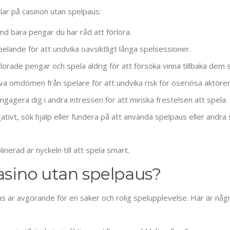
elar på casinon utan spelpaus:
vänd bara pengar du har råd att förlora.
elande för att undvika oavsiktligt långa spelsessioner.
lorade pengar och spela aldrig för att försöka vinna tillbaka dem 
va omdömen från spelare för att undvika risk för oseriösa aktörer
engagera dig i andra intressen för att minska frestelsen att spela.
tivt, sök hjälp eller fundera på att använda spelpaus eller andr
linerad är nyckeln till att spela smart.
asino utan spelpaus?
paus är avgörande för en säker och rolig spelupplevelse. Här är nå