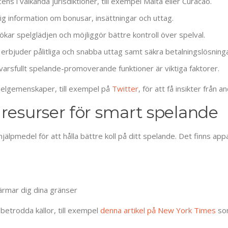
ens i välkända jurisdiktioner, till exempel Malta eller Curacao.
ig information om bonusar, insättningar och uttag.
ökar spelglädjen och möjliggör bättre kontroll över spelval.
 erbjuder pålitliga och snabba uttag samt säkra betalningslösninga
arsfullt spelande-promoverande funktioner är viktiga faktorer.
pelgemenskaper, till exempel på
Twitter
, för att få insikter från a
 resurser för smart spelande
älpmedel för att hålla bättre koll på ditt spelande. Det finns appa
ärmar dig dina gränser
 betrodda källor, till exempel
denna artikel på New York Times
som