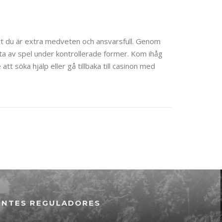
att du är extra medveten och ansvarsfull. Genom
juta av spel under kontrollerade former. Kom ihåg
tt söka hjälp eller gå tillbaka till casinon med
ENTES REGULADORES