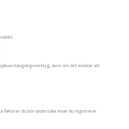
snabbt.
.
a självavstängningsverktyg, även om det innebär att
gra faktorer du bör undersöka innan du registrerar