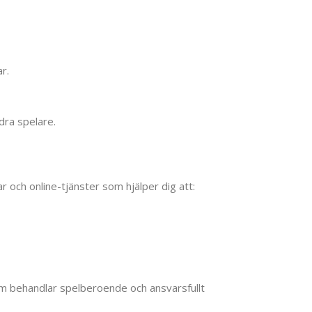
r.
ndra spelare.
r och online-tjänster som hjälper dig att:
 behandlar spelberoende och ansvarsfullt