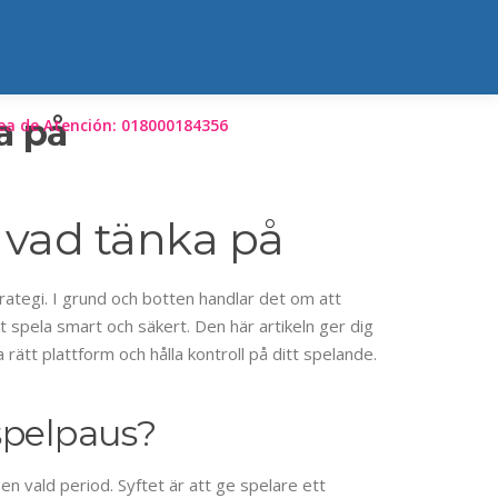
a på
ea de Atención: 018000184356
 vad tänka på
ategi. I grund och botten handlar det om att
 spela smart och säkert. Den här artikeln ger dig
 rätt plattform och hålla kontroll på ditt spelande.
 spelpaus?
 en vald period. Syftet är att ge spelare ett