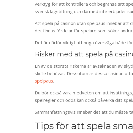
verktyg för att kontrollera och begränsa sitt sp
svensk lagstiftning och därmed inte erbjuder s
Att spela på casinon utan spelpaus innebär att d
det finnas fördelar för spelare som söker andra 
Det är därför viktigt att noga överväga både fö
Risker med att spela på casi
En av de största riskerna är avsaknaden av skyd
skulle behövas. Dessutom är dessa casinon ofta
spelpaus
.
Du bör också vara medveten om att insättningsgrä
spelregler och odds kan också påverka ditt spel
Sammanfattningsvis innebär det att du måste ta e
Tips för att spela sm