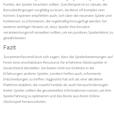
Punkte, die Spieler beachten sollten. Zum Beispiel ist es ratsam, die
Bonusbedingungen sorgfältig zu lesen, da diese oft komplex sein
können. Experten empfehlen auch, sich über die neuesten Spiele und
Funktionen zu informieren, die regelmäßig hinzugefügt werden. Ein
weiterer wichtiger Hinweis ist, dass Spieler ihre Einsätze
verantwortungsvoll verwalten sollten, um ein positives Spielerlebnis zu
gewährleisten.
Fazit
Zusammenfassend lässt sich sagen, dass die Spielerbewertungen auf
Foren eine unschätzbare Ressource für erfahrene Glücksspieler in
Deutschland darstellen. Sie bieten nicht nur Einblicke in die
Erfahrungen anderer Spieler, sondern helfen auch, informierte
Entscheidungen zu treffen. Viggoslots hat sich als eine attraktive
Plattform etabliert, die sowohl Vorteile als auch Herausforderungen
bietet. Spieler sollten die gesammelten Informationen nutzen, um ihre
Spielerfahrung zu optimieren und das Beste aus ihrem Online-
Glücksspiel herauszuholen.