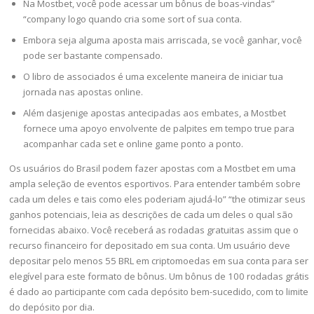
Na Mostbet, você pode acessar um bônus de boas-vindas”
“company logo quando cria some sort of sua conta.
Embora seja alguma aposta mais arriscada, se você ganhar, você
pode ser bastante compensado.
O libro de associados é uma excelente maneira de iniciar tua
jornada nas apostas online.
Além dasjenige apostas antecipadas aos embates, a Mostbet
fornece uma apoyo envolvente de palpites em tempo true para
acompanhar cada set e online game ponto a ponto.
Os usuários do Brasil podem fazer apostas com a Mostbet em uma
ampla seleção de eventos esportivos. Para entender também sobre
cada um deles e tais como eles poderiam ajudá-lo” “the otimizar seus
ganhos potenciais, leia as descrições de cada um deles o qual são
fornecidas abaixo. Você receberá as rodadas gratuitas assim que o
recurso financeiro for depositado em sua conta. Um usuário deve
depositar pelo menos 55 BRL em criptomoedas em sua conta para ser
elegível para este formato de bônus. Um bônus de 100 rodadas grátis
é dado ao participante com cada depósito bem-sucedido, com to limite
do depósito por dia.