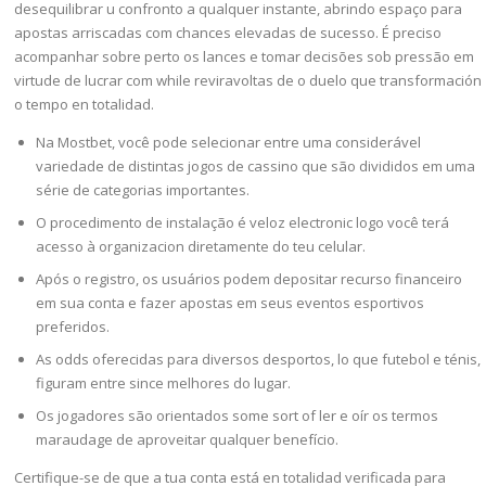
desequilibrar u confronto a qualquer instante, abrindo espaço para
apostas arriscadas com chances elevadas de sucesso. É preciso
acompanhar sobre perto os lances e tomar decisões sob pressão em
virtude de lucrar com while reviravoltas de o duelo que transformación
o tempo en totalidad.
Na Mostbet, você pode selecionar entre uma considerável
variedade de distintas jogos de cassino que são divididos em uma
série de categorias importantes.
O procedimento de instalação é veloz electronic logo você terá
acesso à organizacion diretamente do teu celular.
Após o registro, os usuários podem depositar recurso financeiro
em sua conta e fazer apostas em seus eventos esportivos
preferidos.
As odds oferecidas para diversos desportos, lo que futebol e ténis,
figuram entre since melhores do lugar.
Os jogadores são orientados some sort of ler e oír os termos
maraudage de aproveitar qualquer benefício.
Certifique-se de que a tua conta está en totalidad verificada para