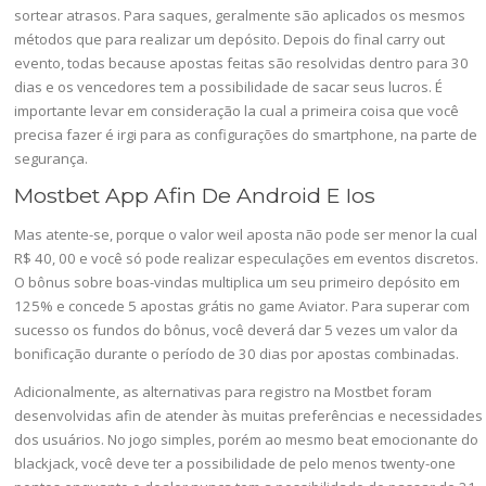
sortear atrasos. Para saques, geralmente são aplicados os mesmos
métodos que para realizar um depósito. Depois do final carry out
evento, todas because apostas feitas são resolvidas dentro para 30
dias e os vencedores tem a possibilidade de sacar seus lucros. É
importante levar em consideração la cual a primeira coisa que você
precisa fazer é irgi para as configurações do smartphone, na parte de
segurança.
Mostbet App Afin De Android E Ios
Mas atente-se, porque o valor weil aposta não pode ser menor la cual
R$ 40, 00 e você só pode realizar especulações em eventos discretos.
O bônus sobre boas-vindas multiplica um seu primeiro depósito em
125% e concede 5 apostas grátis no game Aviator. Para superar com
sucesso os fundos do bônus, você deverá dar 5 vezes um valor da
bonificação durante o período de 30 dias por apostas combinadas.
Adicionalmente, as alternativas para registro na Mostbet foram
desenvolvidas afin de atender às muitas preferências e necessidades
dos usuários. No jogo simples, porém ao mesmo beat emocionante do
blackjack, você deve ter a possibilidade de pelo menos twenty-one