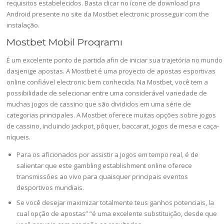
requisitos estabelecidos. Basta clicar no ícone de download pra
Android presente no site da Mostbet electronic prosseguir com the
instalação.
Mostbet Mobil Proqramı
É um excelente ponto de partida afin de iniciar sua trajetória no mundo
dasjenige apostas. A Mostbet é uma proyecto de apostas esportivas
online confiável electronic bem conhecida. Na Mostbet, você tem a
possibilidade de selecionar entre uma considerável variedade de
muchas jogos de cassino que são divididos em uma série de
categorias principales. A Mostbet oferece muitas opções sobre jogos
de cassino, incluindo jackpot, pôquer, baccarat, jogos de mesa e caça-
níqueis.
Para os aficionados por assistir a jogos em tempo real, é de
salientar que este gambling establishment online oferece
transmissões ao vivo para quaisquer principais eventos
desportivos mundiais.
Se você desejar maximizar totalmente teus ganhos potenciais, la
cual opção de apostas” “é uma excelente substituição, desde que