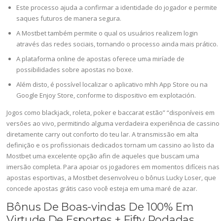
Este processo ajuda a confirmar a identidade do jogador e permite
saques futuros de manera segura.
A Mostbet também permite o qual os usuários realizem login
através das redes sociais, tornando o processo ainda mais prático.
A plataforma online de apostas oferece uma miríade de
possibilidades sobre apostas no boxe.
Além disto, é possível localizar o aplicativo mhh App Store ou na
Google Enjoy Store, conforme to dispositivo em explotación.
Jogos como blackjack, roleta, poker e baccarat estão” “disponíveis em
versões ao vivo, permitindo alguma verdadeira experiência de cassino
diretamente carry out conforto do teu lar. A transmissão em alta
definição e os profissionais dedicados tornam um cassino ao listo da
Mostbet uma excelente opção afin de aqueles que buscam uma
imersão completa. Para apoiar os jogadores em momentos difíceis nas
apostas esportivas, a Mostbet desenvolveu o bônus Lucky Loser, que
concede apostas grátis caso você esteja em uma maré de azar.
Bônus De Boas-vindas De 100% Em
Virtude De Esportes + Fifty Rodadas