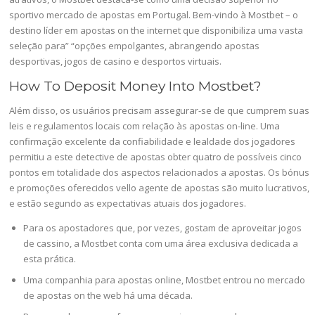
sportivo mercado de apostas em Portugal. Bem-vindo à Mostbet – o
destino líder em apostas on the internet que disponibiliza uma vasta
seleção para” “opções empolgantes, abrangendo apostas
desportivas, jogos de casino e desportos virtuais.
How To Deposit Money Into Mostbet?
Além disso, os usuários precisam assegurar-se de que cumprem suas
leis e regulamentos locais com relação às apostas on-line. Uma
confirmação excelente da confiabilidade e lealdade dos jogadores
permitiu a este detective de apostas obter quatro de possíveis cinco
pontos em totalidade dos aspectos relacionados a apostas. Os bónus
e promoções oferecidos vello agente de apostas são muito lucrativos,
e estão segundo as expectativas atuais dos jogadores.
Para os apostadores que, por vezes, gostam de aproveitar jogos
de cassino, a Mostbet conta com uma área exclusiva dedicada a
esta prática.
Uma companhia para apostas online, Mostbet entrou no mercado
de apostas on the web há uma década.