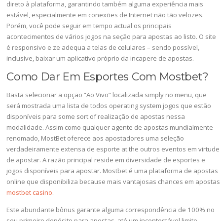
direto à plataforma, garantindo também alguma experiência mais
estável, especialmente em conexões de Internet não tão velozes.
Porém, você pode seguir em tempo actual os principais
acontecimentos de vários jogos na seção para apostas ao listo. O site
é responsivo e ze adequa a telas de celulares – sendo possível,
inclusive, baixar um aplicativo próprio da incapere de apostas.
Como Dar Em Esportes Com Mostbet?
Basta selecionar a opção “Ao Vivo” localizada simply no menu, que
será mostrada uma lista de todos operating system jogos que estão
disponíveis para some sort of realização de apostas nessa
modalidade. Assim como qualquer agente de apostas mundialmente
renomado, MostBet oferece aos apostadores uma seleção
verdadeiramente extensa de esporte at the outros eventos em virtude
de apostar. A razão principal reside em diversidade de esportes e
jogos disponíveis para apostar. Mostbet é uma plataforma de apostas
online que disponibiliza because mais vantajosas chances em apostas
mostbet casino
.
Este abundante bônus garante alguma correspondência de 100% no
seu primeiro depósito para apostas, até um incontestável limite.