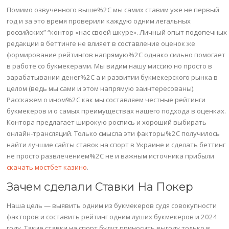
Помимо озвученного выше%2C мы самих ставим уже не первый
год и за это время проверили каждую одним легальных
российских” “контор «нас своей шкуре». Личный опыт подопечных
редакции в беттинге не влияет в составление оценок же
формирование рейтингов напрямую%2C однако сильно помогает
в работе со букмекерами. Мы видим нашу миссию но просто в
зарабатывании денег%2C а и развитии букмекерского рынка в
целом (ведь мы сами и этом напрямую заинтересованы).
Расскажем о ином%2C как мы составляем честные рейтинги
букмекеров и о самых преимуществах нашего подхода в оценках.
Контора предлагает широкую роспись и хороший выбирать
онлайн-трансляций. Только смысла эти факторы%2C получилось
найти лучшие сайты ставок на спорт в Украине и сделать беттинг
не просто развлечением%2C не и важным источника прибыли
скачать мостбет казино
.
Зачем сделали Ставки На Покер
Наша цель — выявить одним из букмекеров судя совокупности
факторов и составить рейтинг одним луших букмекеров и 2024
году. Такие ставки на спорт будут приносить выгоду только в