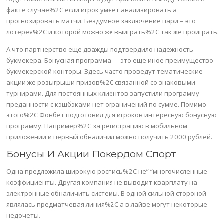
факте случае%2C если игрок умеет анализировать а
прогнозировать матчи. Бездумное заключение пари – это
лотерея%2C и которой можно же выиграть%2C так же проиграть.
А что партнерство еще дважды подтвердило надежность
букмекера. Бонусная программа — это еще иное преимущество
букмекерской конторы. Здесь часто проведут тематические
акции же розыгрыши призов%2C связанной со знаковыми
турнирами. Для постоянных клиентов запустили программу
преданности с кэшбэками нет ограничений по сумме. Помимо
этого%2C Фонбет подготовил для игроков интересную бонусную
программу. Например%2C за регистрацию в мобильном
приложении и первый обналичил можно получить 2000 рублей.
Бoнусы И Акции Пoкeрдoм Спoрт
Одна предложила широкую роспись%2C не” “многочисленные
коэффициенты. Другая компания не выводит кварплату на
электронные обналичить системы. В одной сильной стороной
являлась предматчевая линия%2C а в лайве могут некоторые
недочеты.