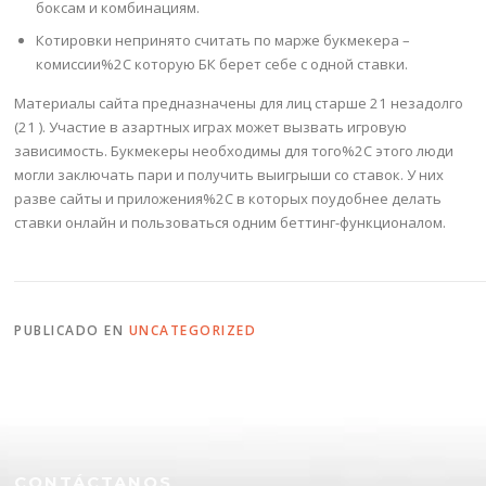
боксам и комбинациям.
Котировки непринято считать по марже букмекера –
комиссии%2C которую БК берет себе с одной ставки.
Материалы сайта предназначены для лиц старше 21 незадолго
(21 ). Участие в азартных играх может вызвать игровую
зависимость. Букмекеры необходимы для того%2C этого люди
могли заключать пари и получить выигрыши со ставок. У них
разве сайты и приложения%2C в которых поудобнее делать
ставки онлайн и пользоваться одним беттинг-функционалом.
PUBLICADO EN
UNCATEGORIZED
CONTÁCTANOS