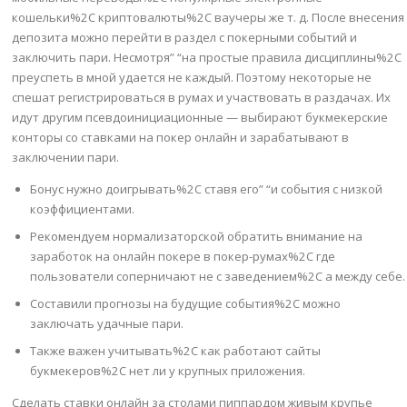
кошельки%2C криптовалюты%2C ваучеры же т. д. После внесения
депозита можно перейти в раздел с покерными событий и
заключить пари. Несмотря” “на простые правила дисциплины%2C
преуспеть в мной удается не каждый. Поэтому некоторые не
спешат регистрироваться в румах и участвовать в раздачах. Их
идут другим псевдоинициационные — выбирают букмекерские
конторы со ставками на покер онлайн и зарабатывают в
заключении пари.
Бонус нужно доигрывать%2C ставя его” “и события с низкой
коэффициентами.
Рекомендуем нормализаторской обратить внимание на
заработок на онлайн покере в покер-румах%2C где
пользователи соперничают не с заведением%2C а между себе.
Составили прогнозы на будущие события%2C можно
заключать удачные пари.
Также важен учитывать%2C как работают сайты
букмекеров%2C нет ли у крупных приложения.
Сделать ставки онлайн за столами пиппардом живым крупье