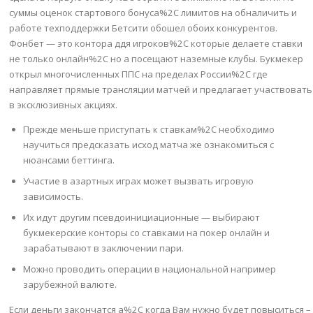
суммы оценок стартового бонуса%2C лимитов на обналичить и
работе техподдержки Бетсити обошел обоих конкурентов.
Фонбет — это контора ддя игроков%2C которые делаете ставки
не только онлайн%2C но а посещают наземные клубы. Букмекер
открыл многочисленных ППС на пределах России%2C где
направляет прямые трансляции матчей и предлагает участвовать
в эксклюзивных акциях.
Прежде меньше приступать к ставкам%2C необходимо
научиться предсказать исход матча же ознакомиться с
нюансами беттинга.
Участие в азартных играх может вызвать игровую
зависимость.
Их идут другим псевдоинициационные — выбирают
букмекерские конторы со ставками на покер онлайн и
зарабатывают в заключении пари.
Можно проводить операции в национальной например
зарубежной валюте.
Если деньги закончатся а%2C когда Вам нужно будет повыситься –