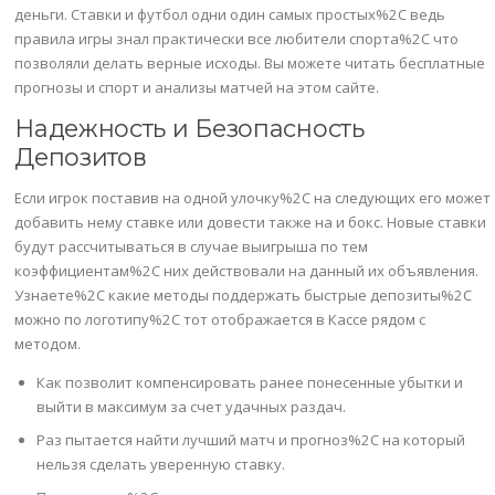
деньги. Ставки и футбол одни один самых простых%2C ведь
правила игры знал практически все любители спорта%2C что
позволяли делать верные исходы. Вы можете читать бесплатные
прогнозы и спорт и анализы матчей на этом сайте.
Надежность и Безопасность
Депозитов
Если игрок поставив на одной улочку%2C на следующих его может
добавить нему ставке или довести также на и бокс. Новые ставки
будут рассчитываться в случае выигрыша по тем
коэффициентам%2C них действовали на данный их объявления.
Узнаете%2C какие методы поддержать быстрые депозиты%2C
можно по логотипу%2C тот отображается в Кассе рядом с
методом.
Как позволит компенсировать ранее понесенные убытки и
выйти в максимум за счет удачных раздач.
Раз пытается найти лучший матч и прогноз%2C на который
нельзя сделать уверенную ставку.