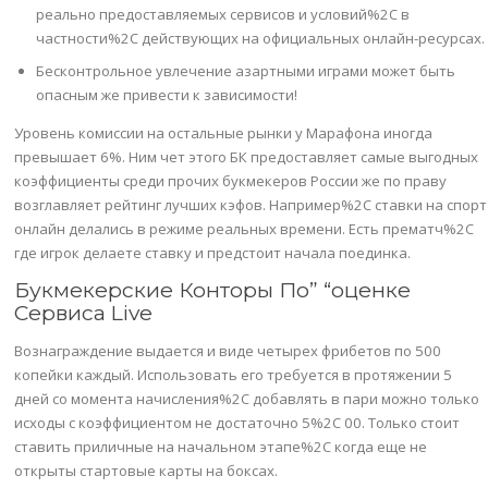
реально предоставляемых сервисов и условий%2C в
частности%2C действующих на официальных онлайн-ресурсах.
Бесконтрольное увлечение азартными играми может быть
опасным же привести к зависимости!
Уровень комиссии на остальные рынки у Марафона иногда
превышает 6%. Ним чет этого БК предоставляет самые выгодных
коэффициенты среди прочих букмекеров России же по праву
возглавляет рейтинг лучших кэфов. Например%2C ставки на спорт
онлайн делались в режиме реальных времени. Есть прематч%2C
где игрок делаете ставку и предстоит начала поединка.
Букмекерские Конторы По” “оценке
Сервиса Live
Вознаграждение выдается и виде четырех фрибетов по 500
копейки каждый. Использовать его требуется в протяжении 5
дней со момента начисления%2C добавлять в пари можно только
исходы с коэффициентом не достаточно 5%2C 00. Только стоит
ставить приличные на начальном этапе%2C когда еще не
открыты стартовые карты на боксах.