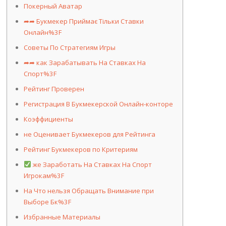
Покерный Аватар
➦➦ Букмекер Приймає Тільки Ставки
Онлайн%3F
Советы По Стратегиям Игры
➦➦ как Зарабатывать На Ставках На
Спорт%3F
Рейтинг Проверен
Регистрация В Букмекерской Онлайн-конторе
Коэффициенты
не Оценивает Букмекеров для Рейтинга
Рейтинг Букмекеров по Критериям
же Заработать На Ставках На Спорт
Игрокам%3F
На Что нельзя Обращать Внимание при
Выборе Бк%3F
Избранные Материалы