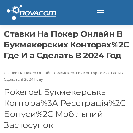
Ir
al
Menú
contenido
Ставки На Покер Онлайн В
Букмекерских Конторах%2C
Где И а Сделать В 2024 Год
Ставки На Покер Онлайн В Букмекерских Конторах%2C Где И а
Сделать В 2024 Году
Pokerbet Букмекерська
Контора%3A Реєстрація%2C
Бонуси%2C Мобільний
Застосунок