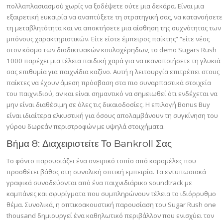
πολλαπλασιασμού χωρίς να ξοδέψετε ούτε μια δεκάρα. Είναι μια
εξαιρετική ευκαιρία να αναπτύξετε τη στρατηγική σας, να κατανοήσετε
τη μεταβλητότητα και να αποκτήσετε μια αίσθηση της συχνότητας των
μπόνους χαρακτηριστικών. Είτε είστε έμπειρος παίκτης” “είτε νέος
στον κόσμο των διαδικτυακών κουλοχέρηδων, το demo Sugars Rush
1000 παρέχει μια τέλεια παιδική χαρά για να ικανοποιήσετε τη γλυκιά
σας επιθυμία για παιχνίδια καζίνο. Αυτή η λειτουργία επιτρέπει στους
παίκτες να έχουν άμεση πρόσβαση στα πιο συναρπαστικά στοιχεία
του παιχνιδιού, αν και είναι σημαντικό να σημειωθεί ότι ενδέχεται να
μην είναι διαθέσιμη σε όλες τις δικαιοδοσίες. Η επιλογή Bonus Buy
είναι ιδιαίτερα ελκυστική για όσους απολαμβάνουν τη συγκίνηση του
γύρου δωρεάν περιστροφών με υψηλά στοιχήματα.
Βήμα 8: Διαχειριστείτε Το Bankroll Σας
Το φόντο παρουσιάζει ένα ονειρικό τοπίο από καραμέλες που
προσθέτει βάθος στη συνολική οπτική εμπειρία. Τα εντυπωσιακά
γραφικά συνοδεύονται από ένα παιχνιδιάρικο soundtrack με
καμπάνες και σφυρίγματα που συμπληρώνουν τέλεια το ιδιόρρυθμο
θέμα. Συνολικά, η οπτικοακουστική παρουσίαση του Sugar Rush one
thousand δημιουργεί ένα καθηλωτικό περιβάλλον που ενισχύει τον