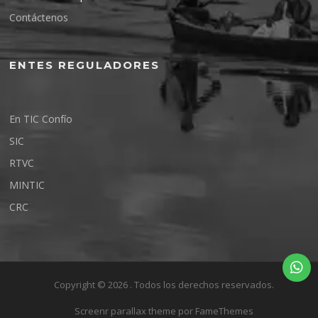
Contáctenos
ENTES REGULADORES
En TIC Confío
SIC
RTVC
MINTIC
CRC
Copyright © 2026 . Todos los derechos reservados.
Screenr parallax theme
por FameThemes