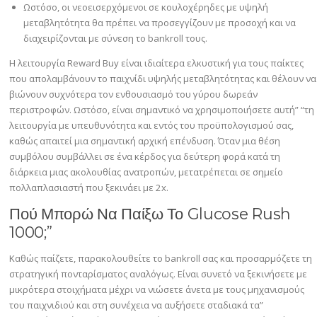
Ωστόσο, οι νεοεισερχόμενοι σε κουλοχέρηδες με υψηλή
μεταβλητότητα θα πρέπει να προσεγγίζουν με προσοχή και να
διαχειρίζονται με σύνεση το bankroll τους.
Η λειτουργία Reward Buy είναι ιδιαίτερα ελκυστική για τους παίκτες
που απολαμβάνουν το παιχνίδι υψηλής μεταβλητότητας και θέλουν να
βιώνουν συχνότερα τον ενθουσιασμό του γύρου δωρεάν
περιστροφών. Ωστόσο, είναι σημαντικό να χρησιμοποιήσετε αυτή” “τη
λειτουργία με υπευθυνότητα και εντός του προϋπολογισμού σας,
καθώς απαιτεί μια σημαντική αρχική επένδυση. Όταν μια θέση
συμβόλου συμβάλλει σε ένα κέρδος για δεύτερη φορά κατά τη
διάρκεια μιας ακολουθίας ανατροπών, μετατρέπεται σε σημείο
πολλαπλασιαστή που ξεκινάει με 2x.
Πού Μπορώ Να Παίξω Το Glucose Rush
1000;”
Καθώς παίζετε, παρακολουθείτε το bankroll σας και προσαρμόζετε τη
στρατηγική πονταρίσματος αναλόγως. Είναι συνετό να ξεκινήσετε με
μικρότερα στοιχήματα μέχρι να νιώσετε άνετα με τους μηχανισμούς
του παιχνιδιού και στη συνέχεια να αυξήσετε σταδιακά τα”