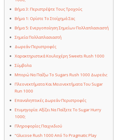
Βήμα 3: Περιστρέψτε Τους Τροχούς
Βήμα 1: Ορίστε Το Στοίχημά Σας
Βήμα 5: Ενεργοποίηση Σημείων Πολλαπλασιαστή
Σημεία Πολλαπλασιαστή
Δωρεάν Περιστροφές
Χαρακτηριστικά Κουλοχέρη Sweets Rush 1000
Σύμβολα
Μπορώ Να Παίξω Το Sugars Rush 1000 Δωρεάν;
Πλεονεκτήματα Και Μειονεκτήματα Του Sugar
Run 1000
Επαναληπτικές Δωρεάν Περιστροφές
Ετυμηγορία: Αξίζει Να Παίξετε Το Sugar Hurry
1000;
Πληροφορίες Παιχνιδιού
“Glucose Rush 1000 Από Το Pragmatic Play