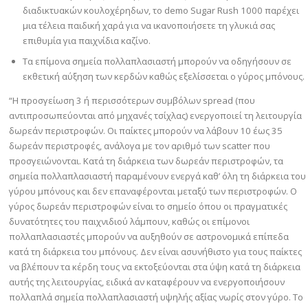
διαδικτυακών κουλοχέρηδων, το demo Sugar Rush 1000 παρέχει
μια τέλεια παιδική χαρά για να ικανοποιήσετε τη γλυκιά σας
επιθυμία για παιχνίδια καζίνο.
Τα επίμονα σημεία πολλαπλασιαστή μπορούν να οδηγήσουν σε
εκθετική αύξηση των κερδών καθώς εξελίσσεται ο γύρος μπόνους.
“Η προσγείωση 3 ή περισσότερων συμβόλων spread (που
αντιπροσωπεύονται από μηχανές τσίχλας) ενεργοποιεί τη λειτουργία
δωρεάν περιστροφών. Οι παίκτες μπορούν να λάβουν 10 έως 35
δωρεάν περιστροφές, ανάλογα με τον αριθμό των scatter που
προσγειώνονται. Κατά τη διάρκεια των δωρεάν περιστροφών, τα
σημεία πολλαπλασιαστή παραμένουν ενεργά καθ’ όλη τη διάρκεια του
γύρου μπόνους και δεν επαναφέρονται μεταξύ των περιστροφών. Ο
γύρος δωρεάν περιστροφών είναι το σημείο όπου οι πραγματικές
δυνατότητες του παιχνιδιού λάμπουν, καθώς οι επίμονοι
πολλαπλασιαστές μπορούν να αυξηθούν σε αστρονομικά επίπεδα
κατά τη διάρκεια του μπόνους. Δεν είναι ασυνήθιστο για τους παίκτες
να βλέπουν τα κέρδη τους να εκτοξεύονται στα ύψη κατά τη διάρκεια
αυτής της λειτουργίας, ειδικά αν καταφέρουν να ενεργοποιήσουν
πολλαπλά σημεία πολλαπλασιαστή υψηλής αξίας νωρίς στον γύρο. Το