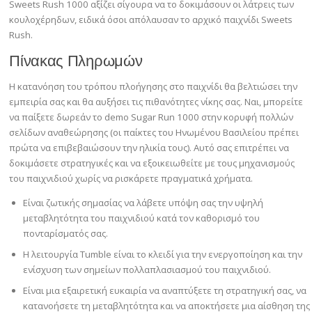
Sweets Rush 1000 αξίζει σίγουρα να το δοκιμάσουν οι λάτρεις των
κουλοχέρηδων, ειδικά όσοι απόλαυσαν το αρχικό παιχνίδι Sweets
Rush.
Πίνακας Πληρωμών
Η κατανόηση του τρόπου πλοήγησης στο παιχνίδι θα βελτιώσει την
εμπειρία σας και θα αυξήσει τις πιθανότητες νίκης σας. Ναι, μπορείτε
να παίξετε δωρεάν το demo Sugar Run 1000 στην κορυφή πολλών
σελίδων αναθεώρησης (οι παίκτες του Ηνωμένου Βασιλείου πρέπει
πρώτα να επιβεβαιώσουν την ηλικία τους). Αυτό σας επιτρέπει να
δοκιμάσετε στρατηγικές και να εξοικειωθείτε με τους μηχανισμούς
του παιχνιδιού χωρίς να ρισκάρετε πραγματικά χρήματα.
Είναι ζωτικής σημασίας να λάβετε υπόψη σας την υψηλή
μεταβλητότητα του παιχνιδιού κατά τον καθορισμό του
πονταρίσματός σας.
Η λειτουργία Tumble είναι το κλειδί για την ενεργοποίηση και την
ενίσχυση των σημείων πολλαπλασιασμού του παιχνιδιού.
Είναι μια εξαιρετική ευκαιρία να αναπτύξετε τη στρατηγική σας, να
κατανοήσετε τη μεταβλητότητα και να αποκτήσετε μια αίσθηση της