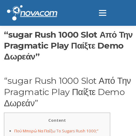
Ir
al
Menú
contenido
“sugar Rush 1000 Slot Από Την
Pragmatic Play Παίξτε Demo
Δωρεάν”
“sugar Rush 1000 Slot Από Την
Pragmatic Play Παίξτε Demo
Δωρεάν”
Content
Πού Μπορώ Να Παίξω Το Sugars Rush 1000;”