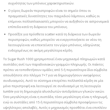
συχνότητας των μπόνους χαρακτηριστικών.
Ο γύρος δωρεάν περιστροφών είναι το σημείο όπου οι
πραγματικές δυνατότητες του παιχνιδιού λάμπουν, καθώς οι
επίμονοι πολλαπλασιαστές μπορούν να αυξηθούν σε αστρονομικά
επίπεδα κατά τη διάρκεια του μπόνους.
Προσέξτε για πρόσθετα scatter κατά τη διάρκεια των δωρεάν
περιστροφών, καθώς μπορείτε να ενεργοποιήσετε εκ νέου τη
λειτουργία και να επεκτείνετε τον γύρο μπόνους, οδηγώντας
ενδεχομένως σε ακόμη μεγαλύτερα κέρδη.
Το Sugar Rush 1000 χρησιμοποιεί έναν μηχανισμό πληρωμών κατά
συστάδες αντί των παραδοσιακών γραμμών πληρωμής. Οι παίκτες
πρέπει να τοποθετήσουν ομάδες από 5 ή περισσότερα ίδια σύμβολα
οπουδήποτε στο πλέγμα 7×7 για να δημιουργήσουν νικηφόρους
συνδυασμούς. Αυτό το σύστημα επιτρέπει πολλαπλά κέρδη σε μία
μόνο περιστροφή και λειτουργεί σε συνδυασμό με τη λειτουργία
tumble για τη δημιουργία αλυσιδωτών αντιδράσεων γλυκών νικών.
Όσο μεγαλύτερη είναι η συστάδα, τόσο μεγαλύτερη είναι η πληρωμή,
ενώ οι συστάδες από 15 ή περισσότερα σύμβολα προσφέρουν τις
υψηλότερες απολαβές. Αυτός ο μηχανισμός προσθέτει ένα επιπλέον