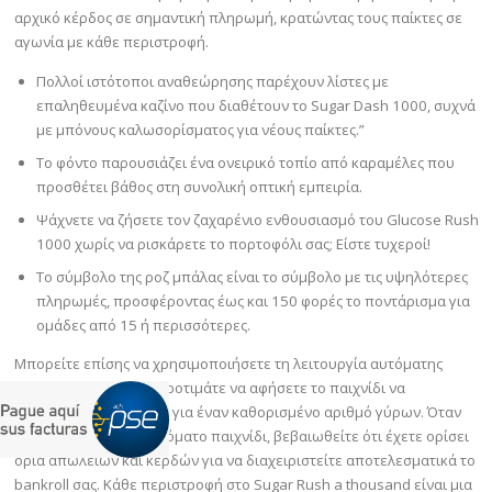
αρχικό κέρδος σε σημαντική πληρωμή, κρατώντας τους παίκτες σε
αγωνία με κάθε περιστροφή.
Πολλοί ιστότοποι αναθεώρησης παρέχουν λίστες με
επαληθευμένα καζίνο που διαθέτουν το Sugar Dash 1000, συχνά
με μπόνους καλωσορίσματος για νέους παίκτες.”
Το φόντο παρουσιάζει ένα ονειρικό τοπίο από καραμέλες που
προσθέτει βάθος στη συνολική οπτική εμπειρία.
Ψάχνετε να ζήσετε τον ζαχαρένιο ενθουσιασμό του Glucose Rush
1000 χωρίς να ρισκάρετε το πορτοφόλι σας; Είστε τυχεροί!
Το σύμβολο της ροζ μπάλας είναι το σύμβολο με τις υψηλότερες
πληρωμές, προσφέροντας έως και 150 φορές το ποντάρισμα για
ομάδες από 15 ή περισσότερες.
Μπορείτε επίσης να χρησιμοποιήσετε τη λειτουργία αυτόματης
αναπαραγωγής,” “αν προτιμάτε να αφήσετε το παιχνίδι να
περιστραφεί αυτόματα για έναν καθορισμένο αριθμό γύρων. Όταν
χρησιμοποιείτε το αυτόματο παιχνίδι, βεβαιωθείτε ότι έχετε ορίσει
όρια απωλειών και κερδών για να διαχειριστείτε αποτελεσματικά το
bankroll σας. Κάθε περιστροφή στο Sugar Rush a thousand είναι μια