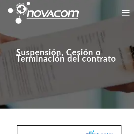
Ir
al
Menú
contenido
SUSPENSIÓN, CESIÓN O
TERMINACIÓN DEL
CONTRATO
Suspensión, Cesión o
Terminación del contrato