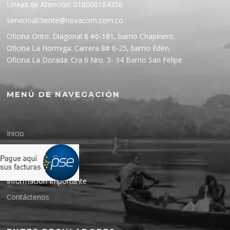
Líneas de Atención: 018000184356
servicioalcliente@novacom.com.co
Oficina Orito: Diagonal 8 #6-181, barrio Chapinero.
Oficina La Hormiga: Carrera 8# 6-25, barrio Edén.
Oficina La Dorada: Cra 6 Nro. 3- 34 Barrio San Felipe
MENÚ DE NAVEGACIÓN
Inicio
Nuestra Empresa
Planes
Información Importante
Contáctenos