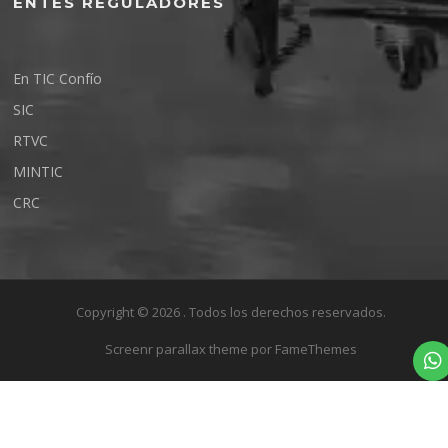
ENTES REGULADORES
En TIC Confío
SIC
RTVC
MINTIC
CRC
Copyright © 2026 . Todos los derechos reservados.
Screenr parallax theme
por FameThemes