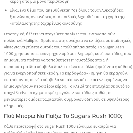
κέρδη από μία μόνο περιστροφή.
Είναι ένα θέμα που απευθύνεται” “σε όλους τους γλυκατζήδες,
ξυπνώντας αναμνήσεις από παιδικές λιχουδιές και τη χαρά της»
«απόλαυσης της ζαχαρένιας καλοσύνης.
Στρατηγικά, θέλετε να στοχεύετε σε νίκες που ενεργοποιούν
πολλαπλά Multiplier Spots και στη συνέχεια να ελπίζετε σε διαδοχικές
νίκες για να χτίσετε αυτούς τους πολλαπλασιαστές. Το Sugar Dash
1000 χρησιμοποιεί έναν μηχανισμό με πληρωμές κατά συστάδες, που
σημαίνει ότι πρέπει να τοποθετήσετε” “συστάδες από 5 ή
περισσότερα ίδια σύμβολα δίπλα το ένα στο άλλο (οριζόντια ή κάθετα)
για να ενεργοποιήσετε κέρδη. Τα κερδοφόρα» «σμήνη θα εκραγούν,
επιτρέποντας σε νέα σύμβολα να πέσουν κάτω και ενδεχομένως να
δημιουργήσουν περαιτέρω κέρδη. Το κλειδί της επιτυχίας σε αυτό το
παιχνίδι είναι ο σχηματισμός μεγάλων συστάδων, καθώς οι
μεγαλύτερες ομάδες ταιριαστών συμβόλων οδηγούν σε υψηλότερες
πληρωμές.
Πού Μπορώ Να Παίξω Το Sugars Rush 1000;
Κάθε περιστροφή στο Sugar Rush 1000 είναι μια ευκαιρία για
πολλαπλά κέρδη λόγω της λειτουργίας των τροχών που