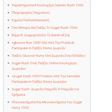
Χαρακτηριστικά Κουλοχέρη Sweets Rush 1000
Πληροφορίες Παιχνιδιού
Σημεία Πολλαπλασιαστή
Πού Μπορώ Να Παίξω Το Sugar Rush 1000;
Βήμα 8: Διαχειριστείτε Το Bankroll Σας
«glucose Run 1000 Slot Από Την Practical
Participate In Παίξτε Demo Δωρεάν
Παίξτε Glucose Hurry Slot Δωρεάν Στην Ελλάδα (
Sugar Rush Trial: Παίξτε Online Κουλοχέρη
Δωρεάν»
«sugar Dash 1000 Position Από Την Sensible
Participate In Παίξτε Demo Δωρεάν»
Sugar Dash: Δωρεάν Παιχνίδι Ή Παιχνίδι Για
Χρήματα
Πλεονεκτήματα Και Μειονεκτήματα Του Sugar
Hurry 1000