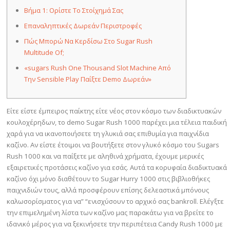
Βήμα 1: Ορίστε Το Στοίχημά Σας
Επαναληπτικές Δωρεάν Περιστροφές
Πώς Μπορώ Να Κερδίσω Στο Sugar Rush
Multitude Of;
«sugars Rush One Thousand Slot Machine Από
Την Sensible Play Παίξτε Demo Δωρεάν»
Είτε είστε έμπειρος παίκτης είτε νέος στον κόσμο των διαδικτυακών
κουλοχέρηδων, το demo Sugar Rush 1000 παρέχει μια τέλεια παιδική
χαρά για να ικανοποιήσετε τη γλυκιά σας επιθυμία για παιχνίδια
καζίνο. Αν είστε έτοιμοι να βουτήξετε στον γλυκό κόσμο του Sugars
Rush 1000 και να παίξετε με αληθινά χρήματα, έχουμε μερικές
εξαιρετικές προτάσεις καζίνο για εσάς. Αυτά τα κορυφαία διαδικτυακά
καζίνο όχι μόνο διαθέτουν το Sugar Hurry 1000 στις βιβλιοθήκες
παιχνιδιών τους, αλλά προσφέρουν επίσης δελεαστικά μπόνους
καλωσορίσματος για να” “ενισχύσουν το αρχικό σας bankroll. Ελέγξτε
την επιμελημένη λίστα των καζίνο μας παρακάτω για να βρείτε το
ιδανικό μέρος για να ξεκινήσετε την περιπέτεια Candy Rush 1000 με