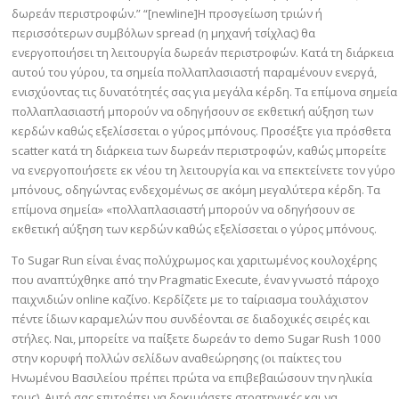
δωρεάν περιστροφών.” “[newline]Η προσγείωση τριών ή
περισσότερων συμβόλων spread (η μηχανή τσίχλας) θα
ενεργοποιήσει τη λειτουργία δωρεάν περιστροφών. Κατά τη διάρκεια
αυτού του γύρου, τα σημεία πολλαπλασιαστή παραμένουν ενεργά,
ενισχύοντας τις δυνατότητές σας για μεγάλα κέρδη. Τα επίμονα σημεία
πολλαπλασιαστή μπορούν να οδηγήσουν σε εκθετική αύξηση των
κερδών καθώς εξελίσσεται ο γύρος μπόνους. Προσέξτε για πρόσθετα
scatter κατά τη διάρκεια των δωρεάν περιστροφών, καθώς μπορείτε
να ενεργοποιήσετε εκ νέου τη λειτουργία και να επεκτείνετε τον γύρο
μπόνους, οδηγώντας ενδεχομένως σε ακόμη μεγαλύτερα κέρδη. Τα
επίμονα σημεία» «πολλαπλασιαστή μπορούν να οδηγήσουν σε
εκθετική αύξηση των κερδών καθώς εξελίσσεται ο γύρος μπόνους.
Το Sugar Run είναι ένας πολύχρωμος και χαριτωμένος κουλοχέρης
που αναπτύχθηκε από την Pragmatic Execute, έναν γνωστό πάροχο
παιχνιδιών online καζίνο. Κερδίζετε με το ταίριασμα τουλάχιστον
πέντε ίδιων καραμελών που συνδέονται σε διαδοχικές σειρές και
στήλες. Ναι, μπορείτε να παίξετε δωρεάν το demo Sugar Rush 1000
στην κορυφή πολλών σελίδων αναθεώρησης (οι παίκτες του
Ηνωμένου Βασιλείου πρέπει πρώτα να επιβεβαιώσουν την ηλικία
τους). Αυτό σας επιτρέπει να δοκιμάσετε στρατηγικές και να