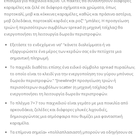
επιθυμία για παιχνίδια καζίνο. Οι παίκτες θα συναντήσουν διάφορες
καραμέλες και ζελέ σε διάφορα σχήματα και χρώματα, όπως
πορτοκαλί, μοβ και κόκκινες καραμέλες, καθώς και πράσινα αστέρια,
μοβ ζελεδάκια, πορτοκαλί καρδιές και ροζ” “μπάλες. Η προσγείωση
τριών ή περισσότερων συμβόλων spread (η μηχανή τσίχλας) θα
ενεργοποιήσει τη λειτουργία δωρεάν περιστροφών.
Εξετάστε το ενδεχόμενο να” “κάνετε διαλείμματα ή να
εξαργυρώσετε ένα μέρος των κερδών σας εάν πετύχετε μια
σημαντική πληρωμή.
Το παιχνίδι διαθέτει επίσης ένα ειδικό σύμβολο spread πυραύλων,
το οποίο είναι το κλειδί για την ενεργοποίηση του γύρου μπόνους
δωρεάν περιστροφών.” “[newline]Η προσγείωση τριών ή
περισσότερων συμβόλων scatter (η μηχανή τσίχλας) θα
ενεργοποιήσει τη λειτουργία δωρεάν περιστροφών.
Το πλέγμα 7×7 του παιχνιδιού είναι γεμάτο με μια ποικιλία από
αρκουδάκια, ζελέδες και διάφορες γλυκές λιχουδιές,
δημιουργώντας μια ατμόσφαιρα που θυμίζει μια φανταστική
καραμέλα.
Τα επίμονα σημεία» «πολλαπλασιαστή μπορούν να οδηγήσουν σε