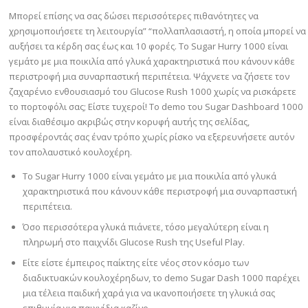
Μπορεί επίσης να σας δώσει περισσότερες πιθανότητες να
χρησιμοποιήσετε τη λειτουργία” “πολλαπλασιαστή, η οποία μπορεί να
αυξήσει τα κέρδη σας έως και 10 φορές. Το Sugar Hurry 1000 είναι
γεμάτο με μια ποικιλία από γλυκά χαρακτηριστικά που κάνουν κάθε
περιστροφή μια συναρπαστική περιπέτεια. Ψάχνετε να ζήσετε τον
ζαχαρένιο ενθουσιασμό του Glucose Rush 1000 χωρίς να ρισκάρετε
το πορτοφόλι σας; Είστε τυχεροί! Το demo του Sugar Dashboard 1000
είναι διαθέσιμο ακριβώς στην κορυφή αυτής της σελίδας,
προσφέροντάς σας έναν τρόπο χωρίς ρίσκο να εξερευνήσετε αυτόν
τον απολαυστικό κουλοχέρη.
Το Sugar Hurry 1000 είναι γεμάτο με μια ποικιλία από γλυκά
χαρακτηριστικά που κάνουν κάθε περιστροφή μια συναρπαστική
περιπέτεια.
Όσο περισσότερα γλυκά πιάνετε, τόσο μεγαλύτερη είναι η
πληρωμή στο παιχνίδι Glucose Rush της Useful Play.
Είτε είστε έμπειρος παίκτης είτε νέος στον κόσμο των
διαδικτυακών κουλοχέρηδων, το demo Sugar Dash 1000 παρέχει
μια τέλεια παιδική χαρά για να ικανοποιήσετε τη γλυκιά σας
επιθυμία για παιχνίδια καζίνο.