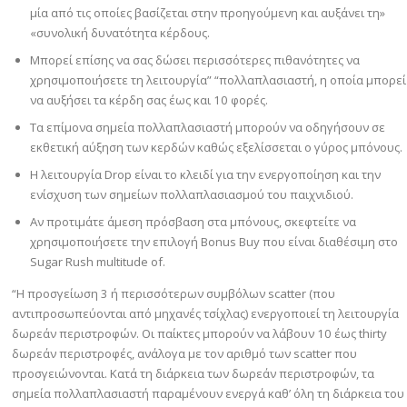
μία από τις οποίες βασίζεται στην προηγούμενη και αυξάνει τη»
«συνολική δυνατότητα κέρδους.
Μπορεί επίσης να σας δώσει περισσότερες πιθανότητες να
χρησιμοποιήσετε τη λειτουργία” “πολλαπλασιαστή, η οποία μπορεί
να αυξήσει τα κέρδη σας έως και 10 φορές.
Τα επίμονα σημεία πολλαπλασιαστή μπορούν να οδηγήσουν σε
εκθετική αύξηση των κερδών καθώς εξελίσσεται ο γύρος μπόνους.
Η λειτουργία Drop είναι το κλειδί για την ενεργοποίηση και την
ενίσχυση των σημείων πολλαπλασιασμού του παιχνιδιού.
Αν προτιμάτε άμεση πρόσβαση στα μπόνους, σκεφτείτε να
χρησιμοποιήσετε την επιλογή Bonus Buy που είναι διαθέσιμη στο
Sugar Rush multitude of.
“Η προσγείωση 3 ή περισσότερων συμβόλων scatter (που
αντιπροσωπεύονται από μηχανές τσίχλας) ενεργοποιεί τη λειτουργία
δωρεάν περιστροφών. Οι παίκτες μπορούν να λάβουν 10 έως thirty
δωρεάν περιστροφές, ανάλογα με τον αριθμό των scatter που
προσγειώνονται. Κατά τη διάρκεια των δωρεάν περιστροφών, τα
σημεία πολλαπλασιαστή παραμένουν ενεργά καθ’ όλη τη διάρκεια του