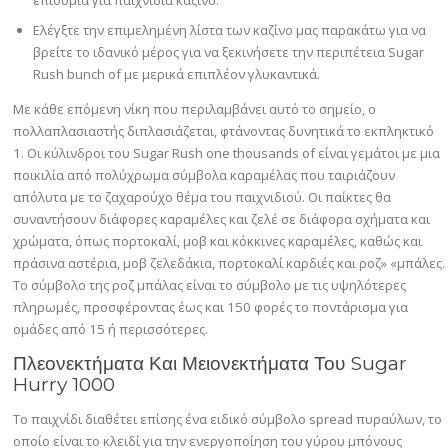
Ελέγξτε την επιμελημένη λίστα των καζίνο μας παρακάτω για να
βρείτε το ιδανικό μέρος για να ξεκινήσετε την περιπέτεια Sugar
Rush bunch of με μερικά επιπλέον γλυκαντικά.
Με κάθε επόμενη νίκη που περιλαμβάνει αυτό το σημείο, ο
πολλαπλασιαστής διπλασιάζεται, φτάνοντας δυνητικά το εκπληκτικό
1. Οι κύλινδροι του Sugar Rush one thousands of είναι γεμάτοι με μια
ποικιλία από πολύχρωμα σύμβολα καραμέλας που ταιριάζουν
απόλυτα με το ζαχαρούχο θέμα του παιχνιδιού. Οι παίκτες θα
συναντήσουν διάφορες καραμέλες και ζελέ σε διάφορα σχήματα και
χρώματα, όπως πορτοκαλί, μοβ και κόκκινες καραμέλες, καθώς και
πράσινα αστέρια, μοβ ζελεδάκια, πορτοκαλί καρδιές και ροζ» «μπάλες.
Το σύμβολο της ροζ μπάλας είναι το σύμβολο με τις υψηλότερες
πληρωμές, προσφέροντας έως και 150 φορές το ποντάρισμα για
ομάδες από 15 ή περισσότερες.
Πλεονεκτήματα Και Μειονεκτήματα Του Sugar
Hurry 1000
Το παιχνίδι διαθέτει επίσης ένα ειδικό σύμβολο spread πυραύλων, το
οποίο είναι το κλειδί για την ενεργοποίηση του γύρου μπόνους