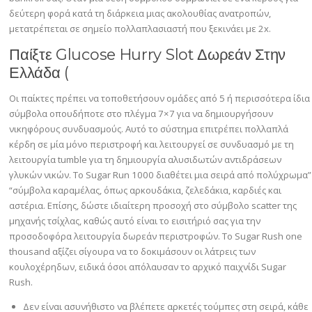
δεύτερη φορά κατά τη διάρκεια μιας ακολουθίας ανατροπών,
μετατρέπεται σε σημείο πολλαπλασιαστή που ξεκινάει με 2x.
Παίξτε Glucose Hurry Slot Δωρεάν Στην
Ελλάδα (
Οι παίκτες πρέπει να τοποθετήσουν ομάδες από 5 ή περισσότερα ίδια
σύμβολα οπουδήποτε στο πλέγμα 7×7 για να δημιουργήσουν
νικηφόρους συνδυασμούς. Αυτό το σύστημα επιτρέπει πολλαπλά
κέρδη σε μία μόνο περιστροφή και λειτουργεί σε συνδυασμό με τη
λειτουργία tumble για τη δημιουργία αλυσιδωτών αντιδράσεων
γλυκών νικών. Το Sugar Run 1000 διαθέτει μια σειρά από πολύχρωμα”
“σύμβολα καραμέλας, όπως αρκουδάκια, ζελεδάκια, καρδιές και
αστέρια. Επίσης, δώστε ιδιαίτερη προσοχή στο σύμβολο scatter της
μηχανής τσίχλας, καθώς αυτό είναι το εισιτήριό σας για την
προσοδοφόρα λειτουργία δωρεάν περιστροφών. Το Sugar Rush one
thousand αξίζει σίγουρα να το δοκιμάσουν οι λάτρεις των
κουλοχέρηδων, ειδικά όσοι απόλαυσαν το αρχικό παιχνίδι Sugar
Rush.
Δεν είναι ασυνήθιστο να βλέπετε αρκετές τούμπες στη σειρά, κάθε