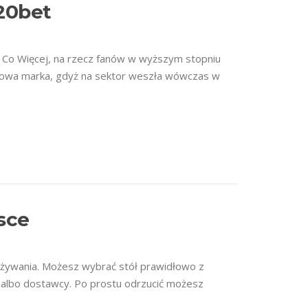
20bet
. Co Więcej, na rzecz fanów w wyższym stopniu
 nowa marka, gdyż na sektor weszła wówczas w
sce
używania. Możesz wybrać stół prawidłowo z
t) albo dostawcy. Po prostu odrzucić możesz