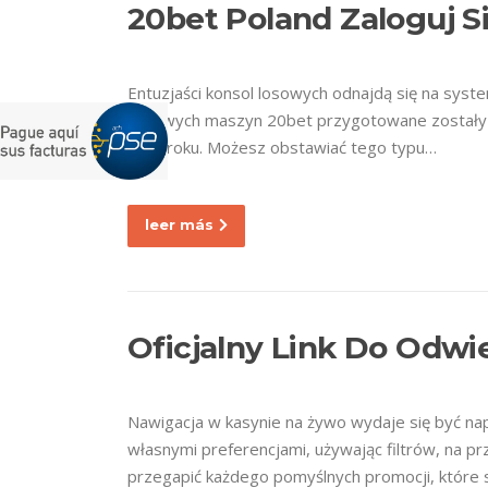
20bet Poland Zaloguj 
Entuzjaści konsol losowych odnajdą się na syst
typowych maszyn 20bet przygotowane zostały t
2018roku. Możesz obstawiać tego typu…
leer más
Oficjalny Link Do Odw
Nawigacja w kasynie na żywo wydaje się być na
własnymi preferencjami, używając filtrów, na pr
przegapić każdego pomyślnych promocji, które