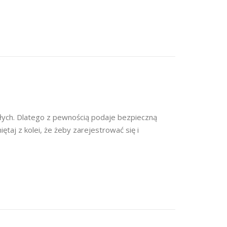
tałych. Dlatego z pewnością podaje bezpieczną
aj z kolei, że żeby zarejestrować się i