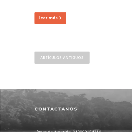
leer más
Navegación
ARTÍCULOS ANTIGUOS
de
entradas
CONTÁCTANOS
Líneas de Atención: 018000184356