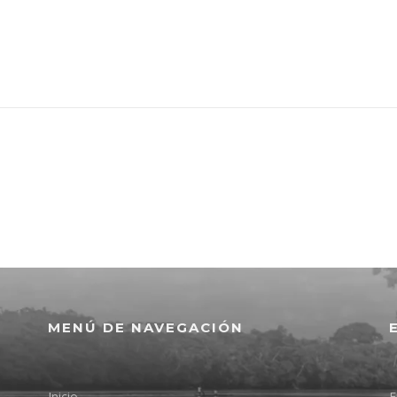
MENÚ DE NAVEGACIÓN
Inicio
E