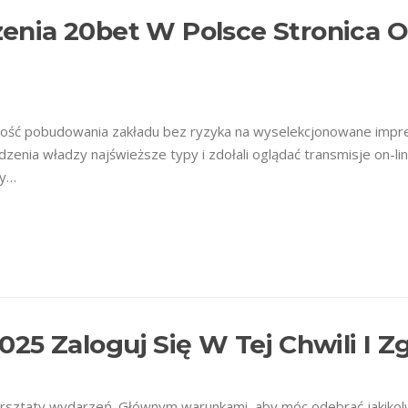
nia 20bet W Polsce Stronica Of
wość pobudowania zakładu bez ryzyka na wyselekcjonowane impre
nia władzy najświeższe typy i zdołali oglądać transmisje on-li
wy…
25 Zaloguj Się W Tej Chwili I Z
arsztaty wydarzeń. Głównym warunkami, aby móc odebrać jakikol