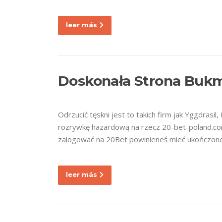
leer más
Doskonała Strona Buk
Odrzucić tęskni jest to takich firm jak Yggdras
rozrywkę hazardową na rzecz 20-bet-poland.com 
zalogować na 20Bet powinieneś mieć ukończone
leer más