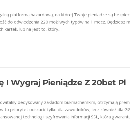
galną platformą hazardową, na której Twoje pieniądze są bezpie
aleźć do odwiedzenia 220 możliwych typów na 1 mecz. Będziesz 
 kartek, lub na jest to, który…
ę I Wygraj Pieniądze Z 20bet Pl
a powitalny dedykowany zakładom bukmacherskim, otrzymają prem
w to priorytet odrzucić tylko dla zawodników, lecz również dla
sowanej technologii szyfrowania informacji SSL, która gwarant