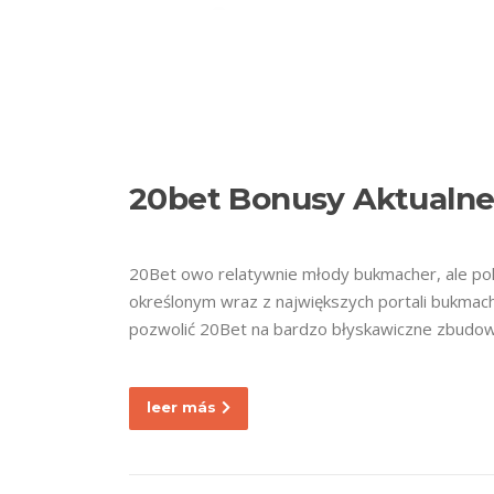
Ir
al
contenido
ETIQ
Nuestra empresa
20bet Bonusy Aktualne
20Bet owo relatywnie młody bukmacher, ale pol
określonym wraz z największych portali bukmach
pozwolić 20Bet na bardzo błyskawiczne zbudowa
leer más