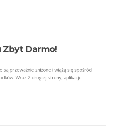
u Zbyt Darmo!
 są przeważnie zniżone i wiążą się spośród
odków. Wraz Z drugiej strony, aplikacje