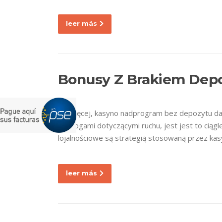
leer más
Bonusy Z Brakiem Depo
Jak więcej, kasyno nadprogram bez depozytu daj
wymogami dotyczącymi ruchu, jest jest to ciągle
lojalnościowe są strategią stosowaną przez ka
leer más