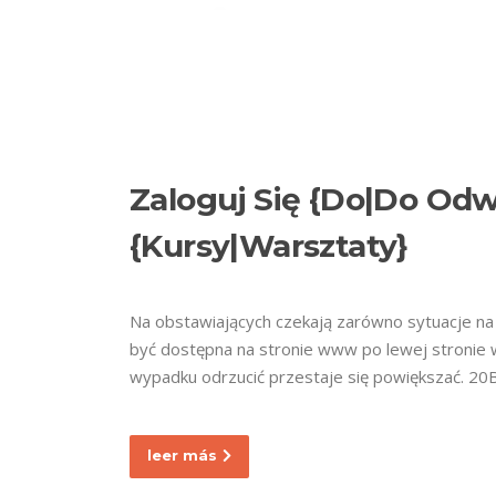
Ir
al
contenido
ET
Nuestra empresa
Zaloguj Się {Do|Do Od
{Kursy|Warsztaty}
Na obstawiających czekają zarówno sytuacje na
być dostępna na stronie www po lewej stronie
wypadku odrzucić przestaje się powiększać. 20
leer más