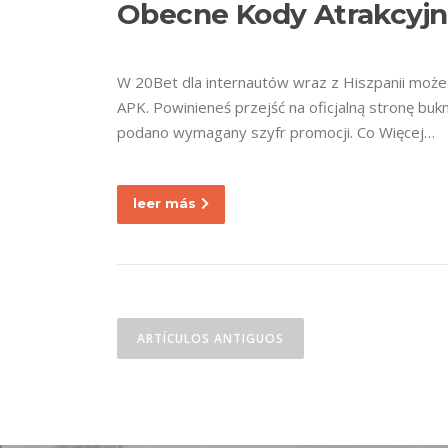
Obecne Kody Atrakcyjn
W 20Bet dla internautów wraz z Hiszpanii moż
APK. Powinieneś przejść na oficjalną stronę bu
podano wymagany szyfr promocji. Co Więcej…
leer más
Navegación
ARTÍCULOS ANTIGUOS
de
entradas