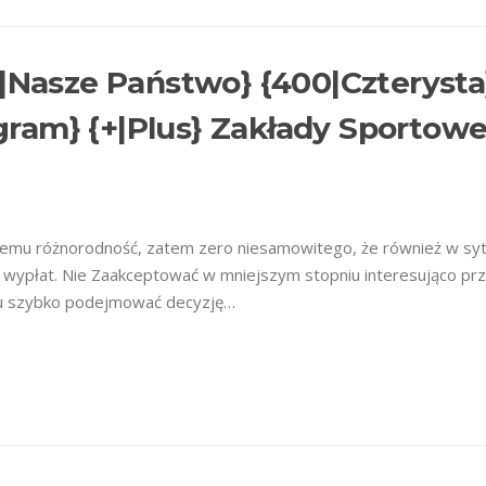
j|Nasze Państwo} {400|Czterysta
am} {+|Plus} Zakłady Sportowe 
mu różnorodność, zatem zero niesamowitego, że również w sytua
wypłat. Nie Zaakceptować w mniejszym stopniu interesująco prze
chu szybko podejmować decyzję…