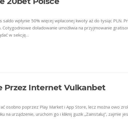
e 20bet Polsce
as saldo wpłynie 50% więcej wpłaconej kwoty aż do tysiąc PLN. 
 Cotygodniowe doładowanie umożliwia na przyjmowanie gratiso
ądać w sekcję…
 Przez Internet Vulkanbet
ać osobno poprzez Play Market i App Store, lecz można owo zrob
 na urządzenie, uruchom go i kliknij guzik „Zainstaluj”, zajmie je