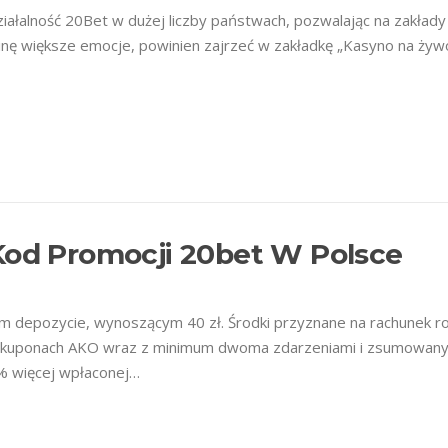
ziałalność 20Bet w dużej liczby państwach, pozwalając na zakład
obinę większe emocje, powinien zajrzeć w zakładkę „Kasyno na żyw
Kod Promocji 20bet W Polsce
m depozycie, wynoszącym 40 zł. Środki przyznane na rachunek r
 kuponach AKO wraz z minimum dwoma zdarzeniami i zsumowanym
% więcej wpłaconej…