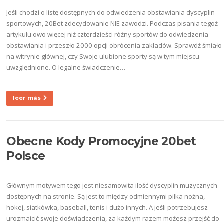
Jeśli chodzi o listę dostępnych do odwiedzenia obstawiania dyscyplin
sportowych, 20Bet zdecydowanie NIE zawodzi. Podczas pisania tegoż
artykułu owo więcej niż czterdzieści różny sportów do odwiedzenia
obstawiania i przeszło 2000 opcji obrócenia zakładów. Sprawdź śmiało
na witrynie głównej, czy Swoje ulubione sporty są w tym miejscu
uwzględnione. O legalne świadczenie…
leer más
Obecne Kody Promocyjne 20bet
Polsce
Głównym motywem tego jest niesamowita ilość dyscyplin muzycznych
dostępnych na stronie. Są jest to między odmiennymi piłka nożna,
hokej, siatkówka, baseball, tenis i dużo innych. A jeśli potrzebujesz
urozmaicić swoje doświadczenia, za każdym razem możesz przejść do