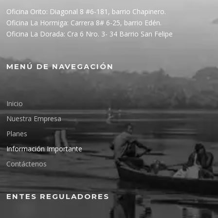
Oficina Orito: Diagonal 8 #6-181, barrio Chapinero.
Oficina La Hormiga: Carrera 8# 6-25, barrio Edén.
Oficina La Dorada: Cra 6 Nro. 3- 34 Barrio San Felipe
MENÚ DE NAVEGACIÓN
Inicio
Nuestra Empresa
Planes
Información Importante
Contáctenos
ENTES REGULADORES