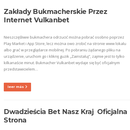
Zakłady Bukmacherskie Przez
Internet Vulkanbet
Nieszczęśliwie bukmachera odrzucić można pobrać osobno poprzez
Play Market i App Store, lecz można owo zrobić na stronie www lokalu
albo grać w przeglądarce mobilnej. Po pobraniu żądanego pliku na
urządzenie, uruchom go i kliknij guzik „Zainstaluj”, zajmie jest to tylko
kilkanaście minut. Bukmacher Vulkanbet wydaje się być oficjalnym
przedstawicielem…
leer más
Dwadzieścia Bet Nasz Kraj ️ Oficjalna
Strona