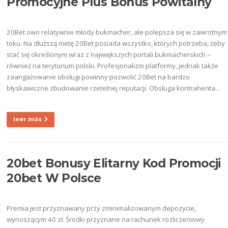
Promocyjne Plus Bonus Powitalny
20Bet owo relatywnie młody bukmacher, ale polepsza się w zawrotnym
toku. Na dłuższą metę 20Bet posiada wszystko, których potrzeba, żeby
stać się określonym wraz z największych portali bukmacherskich –
również na terytorium polski. Profesjonalizm platformy, jednak także
zaangażowanie obsługi powinny pozwolić 20Bet na bardzo
błyskawiczne zbudowanie rzetelnej reputacji. Obsługa kontrahenta…
leer más
20bet Bonusy Elitarny Kod Promocji
20bet W Polsce
Premia jest przyznawany przy zminimalizowanym depozycie,
wynoszącym 40 zł. Środki przyznane na rachunek rozliczeniowy