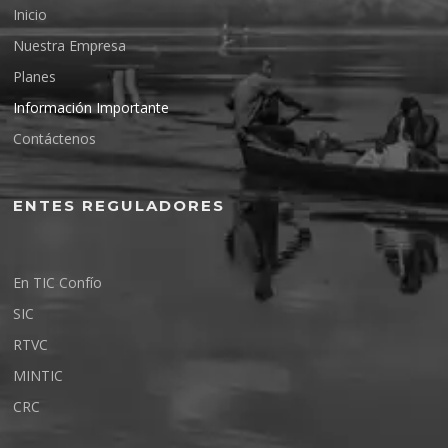
Inicio
Nuestra Empresa
Planes
Información Importante
Contáctenos
ENTES REGULADORES
En TIC Confío
SIC
RTVC
MINTIC
CRC