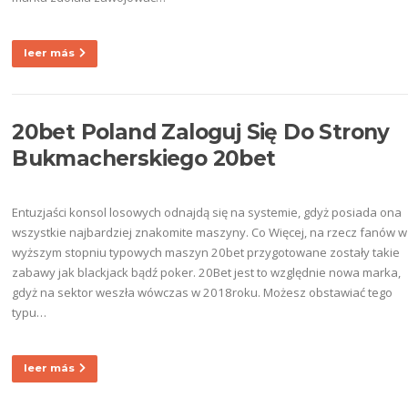
leer más
20bet Poland Zaloguj Się Do Strony
Bukmacherskiego 20bet
Entuzjaści konsol losowych odnajdą się na systemie, gdyż posiada ona
wszystkie najbardziej znakomite maszyny. Co Więcej, na rzecz fanów w
wyższym stopniu typowych maszyn 20bet przygotowane zostały takie
zabawy jak blackjack bądź poker. 20Bet jest to względnie nowa marka,
gdyż na sektor weszła wówczas w 2018roku. Możesz obstawiać tego
typu…
leer más