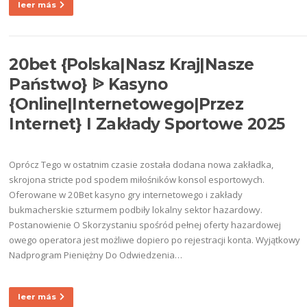
leer más
20bet {Polska|Nasz Kraj|Nasze
Państwo} ᐉ Kasyno
{Online|Internetowego|Przez
Internet} I Zakłady Sportowe 2025
Oprócz Tego w ostatnim czasie została dodana nowa zakładka,
skrojona stricte pod spodem miłośników konsol esportowych.
Oferowane w 20Bet kasyno gry internetowego i zakłady
bukmacherskie szturmem podbiły lokalny sektor hazardowy.
Postanowienie O Skorzystaniu spośród pełnej oferty hazardowej
owego operatora jest możliwe dopiero po rejestracji konta. Wyjątkowy
Nadprogram Pieniężny Do Odwiedzenia…
leer más