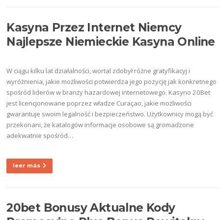
Kasyna Przez Internet Niemcy
Najlepsze Niemieckie Kasyna Online
W ciągu kilku lat działalności, wortal zdobył różne gratyfikacyj i
wyróżnienia, jakie możliwości potwierdza jego pozycję jak konkretnego
spośród liderów w branży hazardowej internetowego. Kasyno 20Bet
jest licencjonowane poprzez władze Curaçao, jakie możliwości
gwarantuje swoim legalność i bezpieczeństwo. Użytkownicy mogą być
przekonani, że katalogów informacje osobowe są gromadzone
adekwatnie spośród…
leer más
20bet Bonusy Aktualne Kody