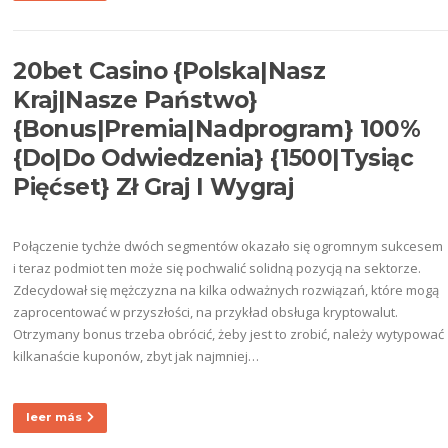
20bet Casino {Polska|Nasz
Kraj|Nasze Państwo}
{Bonus|Premia|Nadprogram} 100%
{Do|Do Odwiedzenia} {1500|Tysiąc
Pięćset} Zł Graj I Wygraj
Połączenie tychże dwóch segmentów okazało się ogromnym sukcesem
i teraz podmiot ten może się pochwalić solidną pozycją na sektorze.
Zdecydował się mężczyzna na kilka odważnych rozwiązań, które mogą
zaprocentować w przyszłości, na przykład obsługa kryptowalut.
Otrzymany bonus trzeba obrócić, żeby jest to zrobić, należy wytypować
kilkanaście kuponów, zbyt jak najmniej…
leer más