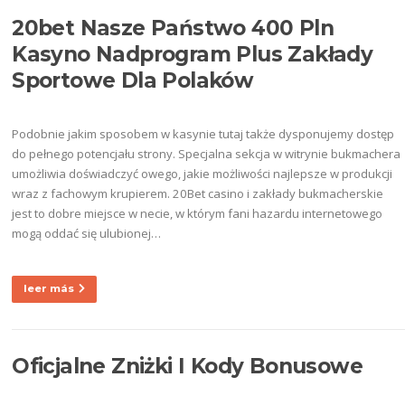
20bet Nasze Państwo 400 Pln
Kasyno Nadprogram Plus Zakłady
Sportowe Dla Polaków
Podobnie jakim sposobem w kasynie tutaj także dysponujemy dostęp
do pełnego potencjału strony. Specjalna sekcja w witrynie bukmachera
umożliwia doświadczyć owego, jakie możliwości najlepsze w produkcji
wraz z fachowym krupierem. 20Bet casino i zakłady bukmacherskie
jest to dobre miejsce w necie, w którym fani hazardu internetowego
mogą oddać się ulubionej…
leer más
Oficjalne Zniżki I Kody Bonusowe