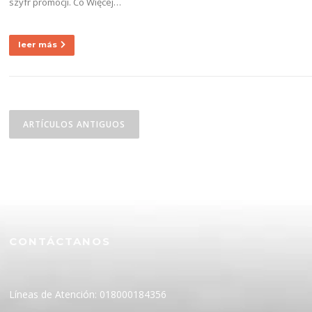
szyfr promocji. Co Więcej…
leer más
Navegación
de
ARTÍCULOS ANTIGUOS
entradas
CONTÁCTANOS
Líneas de Atención: 018000184356