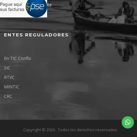
Información Importante
Contáctenos
ENTES REGULADORES
En TIC Confío
SIC
RTVC
MINTIC
CRC
Copyright © 2026 . Todos los derechos reservados.