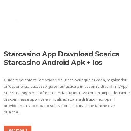
Ir
al
Menú
contenido
ETIQUETA:
APP STAR
CASINO
Starcasino App Download Scarica
Starcasino Android Apk + Ios
Guida mediante te l’emozione del gioco ovunque tu vada, regalandoti
un’esperienza successo gioco fantastica e in assenza di confini. L’App
Star Scompiglio bet offre un’interfaccia intuitiva con un’ampia decisione
di scommesse sportive e virtuali, adattata agli fruitori europei. I
provider non si occupano solo vittoria slot machine (anche ove
qualche…
leer más