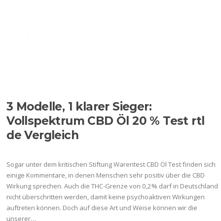
Ir
al
Menú
contenido
ETIQUETA:
ARE CBD OIL
DOG TREETS OUTLAWED
ANYWHERE IN THE US
3 Modelle, 1 klarer Sieger:
Vollspektrum CBD Öl 20 % Test rtl
de Vergleich
Sogar unter dem kritischen Stiftung Warentest CBD Öl Test finden sich
einige Kommentare, in denen Menschen sehr positiv über die CBD
Wirkung sprechen. Auch die THC-Grenze von 0,2% darf in Deutschland
nicht überschritten werden, damit keine psychoaktiven Wirkungen
auftreten können. Doch auf diese Art und Weise können wir die
unserer…