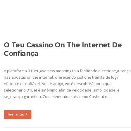
Ir
al
Menú
contenido
ETIQUETA:
B1 BET CASINO
O Teu Cassino On The Internet De
Confiança
A plataforma B1Bet give new meaning to a facilidade electric segurança
nas apostas on the internet, oferecendo just one trâmite de login
eficiente e confiável. Neste artigo, você descobrirá por o que
selecionar o B1Bet é sinônimo afin de velocidade, simplicidade, e
segurança garantida. Com elementos tais como Cashout e…
leer más