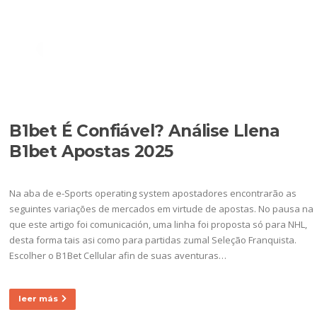
Ir
al
Menú
contenido
ETIQUETA:
B1BET
AFILIADOS
B1bet É Confiável? Análise Llena
B1bet Apostas 2025
Na aba de e-Sports operating system apostadores encontrarão as
seguintes variações de mercados em virtude de apostas. No pausa na
que este artigo foi comunicación, uma linha foi proposta só para NHL,
desta forma tais asi como para partidas zumal Seleção Franquista.
Escolher o B1Bet Cellular afin de suas aventuras…
leer más